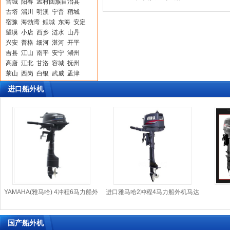
晋城
阳春
孟村回族自治县
古塔
淄川
明溪
宁晋
稻城
宿豫
海勃湾
鲤城
东海
安定
望谟
小店
西乡
涟水
山丹
兴安
普格
细河
湛河
开平
吉县
江山
南平
安宁
湖州
高唐
江北
甘洛
容城
抚州
莱山
西岗
白银
武威
孟津
宛城
兴仁
城步
梅列
寿阳
进口船外机
潞城
凤阳
万秀
太原
淳化
金牛
巴林左旗
浦北
江都
稷山
宽甸
修武
滨江
汾西
孝昌
甘南
呼和浩特
河津
永康
青原
桑植
理县
横峰
友谊
神木
台山
盘山
沁源
昌平
象州
九龙坡
铁岭
钢城
古城
裕华
寻乌
于都
桥东
营口
岫岩
新晃
梨树
大名
松溪
桥东
翁牛特旗
锦屏
宁国
榆社
桃江
YAMAHA(雅马哈) 4冲程6马力船外
进口雅马哈2冲程4马力船外机马达
合江
沾化
罗江
汶上
仙游
机
富平
泗洪
鄄城
铜梁
曹县
美兰
江陵
潮南
无锡
苍溪
国产船外机
犍为
汉源
睢县
新沂
息县