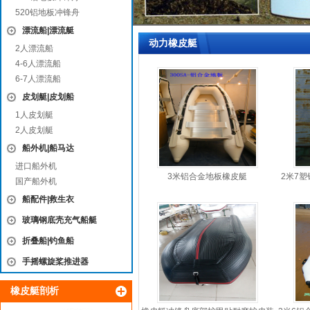
520铝地板冲锋舟
漂流船|漂流艇
动力橡皮艇
2人漂流船
4-6人漂流船
6-7人漂流船
皮划艇|皮划船
1人皮划艇
2人皮划艇
船外机|船马达
进口船外机
3米铝合金地板橡皮艇
2米7
国产船外机
船配件|救生衣
玻璃钢底壳充气船艇
折叠船|钓鱼船
手摇螺旋桨推进器
橡皮艇剖析