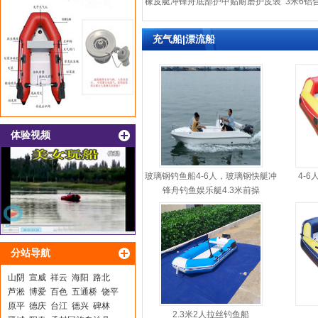
橡皮艇冲锋舟底部护甲贴耐磨护皮装
3米6铝
甲
机
充气船|漂流船
体验视频
玻璃钢钓鱼船4-6人，玻璃钢快艇冲
4-
锋舟钓鱼娱乐艇4.3米前操
分站导航
山阴
宣威
祥云
海阳
路北
芦淞
博爱
百色
五通桥
饶平
原平
德庆
台江
德兴
碑林
2.3米2人拉丝钓鱼船