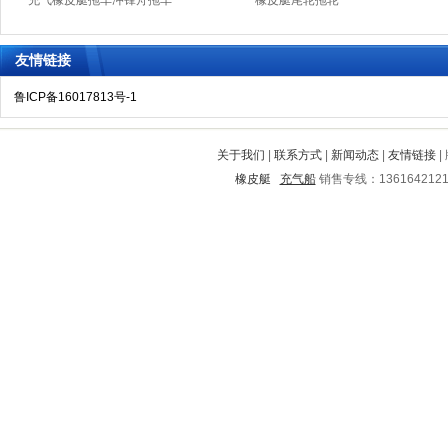
充气橡皮艇拖车冲锋舟拖车
橡皮艇尾轮拖轮
友情链接
鲁ICP备16017813号-1
关于我们
|
联系方式
|
新闻动态
|
友情链接
|
橡皮艇
充气船
销售专线：136164212