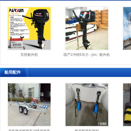
无为
钟山
连江
宣武
辽中
盐津
珲春
道孚
长安
钟楼
长垣
宜兴
沐川
昆都仑
晋源
临清
莲花
果洛
汉滨
嘉兴
岳阳
万安
沾益
南开
阿坝
镇原
吕梁
内丘
天水
太和
延吉
大渡口
龙凤
醴陵
高坪
天峨
霍山
大兴安岭
厦门
项城
弥勒
白云
上城
武鸣
溪湖
百胜船外机
国产2冲程6马力（jm）船外机
千山
庐山
市南
秀洲
沈丘
海拉尔
福鼎
银州
清苑
红安
岚山
洛宁
茂南
墨江
文峰
船用配件
许昌
赣榆
普安
宁南
抚顺
桥西
铁西
莲湖
沁阳
濮阳
思南
歙县