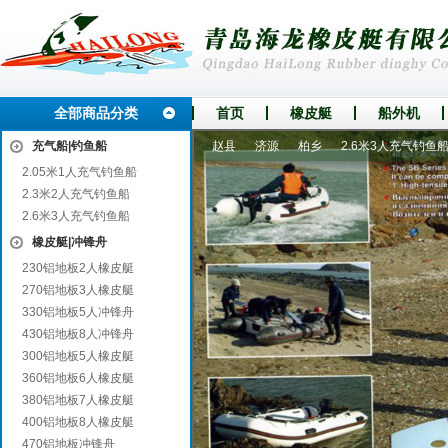
全部商品分类
首页
橡皮艇
船外机
漳浦
充气船|钓鱼船
安泽
柘城
余姚
赵县
济源
柏乡
2.6米3人充气钓鱼船
2.05米1人充气钓鱼船
2.3米2人充气钓鱼船
2.6米3人充气钓鱼船
橡皮艇|冲锋舟
230铝地板2人橡皮艇
270铝地板3人橡皮艇
330铝地板5人冲锋舟
430铝地板8人冲锋舟
300铝地板5人橡皮艇
360铝地板6人橡皮艇
380铝地板7人橡皮艇
400铝地板8人橡皮艇
470铝地板冲锋舟