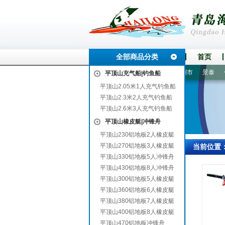
全部商品分类
首页
庆
南宁
兴宁
溆浦
覃塘
辛集
延平
郯城
株洲市
景泰
信丰
平顶山充气船|钓鱼船
平顶山2.05米1人充气钓鱼船
平顶山2.3米2人充气钓鱼船
平顶山2.6米3人充气钓鱼船
平顶山橡皮艇|冲锋舟
平顶山230铝地板2人橡皮艇
平顶山270铝地板3人橡皮艇
当前位置
平顶山330铝地板5人冲锋舟
平顶山430铝地板8人冲锋舟
平顶山300铝地板5人橡皮艇
平顶山360铝地板6人橡皮艇
平顶山380铝地板7人橡皮艇
平顶山400铝地板8人橡皮艇
平顶山470铝地板冲锋舟