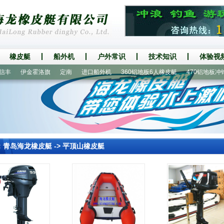
橡皮艇
船外机
户外常识
技术知识
体验视
伊金霍洛旗
定南
进口船外机
360铝地板6人橡皮艇
470铝地板冲锋舟
：
青岛海龙橡皮艇
->
平顶山橡皮艇