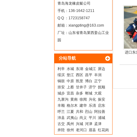
青岛海龙橡皮艇公司
手机：136-1642-1211
Q Q ：1723158747
邮箱：
xiangpting@163.com
厂址：山东省青岛莱西姜山工业
园
进口东
分站导航
利辛
水城
东湖
金城江
屏边
绥滨
垫江
西区
昌平
丰润
铜鼓
中原
凯里
博白
正宁
崇安
上蔡
甘井子
济宁
抚顺
城步
宜昌
杂多
郸城
大观
九寨沟
黄南
徐闻
兴化
振安
丰顺
格尔木
建华
乐清
启东
呼兰
江夏
共和
烈山
阿拉善
沛县
武夷山
尚义
平川
浦城
古交
禹州
兴城
河津
孟津
井陉
徐州
老河口
眉县
红花岗
沁水
旬邑
全州
于洪
景宁