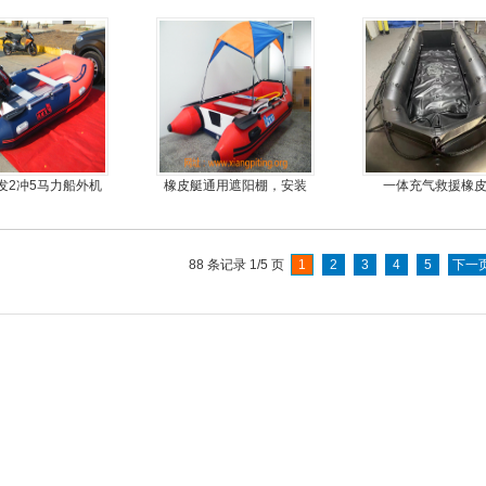
橡皮艇，钓鱼船
发2冲5马力船外机
橡皮艇通用遮阳棚，安装
一体充气救援橡
推进器螺旋桨
简单方便，质量好，价格
优
88 条记录 1/5 页
1
2
3
4
5
下一