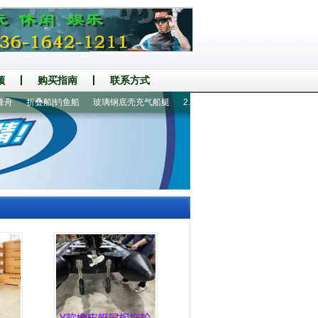
频
购买指南
联系方式
折叠船|钓鱼船
玻璃钢底壳充气船艇
2.05米1人充气钓鱼船
2.6米3人充气