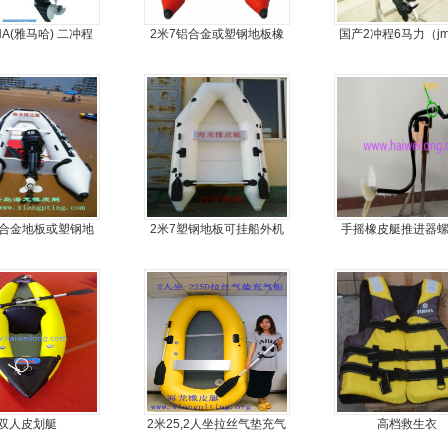
HA(雅马哈) 二冲程
2米7铝合金或塑钢地板橡
国产2冲程6马力（j
.9马力船外机
皮艇
外机
铝合金地板或塑钢地
2米7塑钢地板可挂船外机
手摇橡皮艇推进器
可挂机橡皮艇，冲锋
橡皮艇，冲锋舟
手摇马达钓鱼船推
舟，动力艇
双人皮划艇
2米25,2人坐拉丝气垫充气
高档救生衣