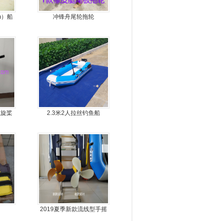
m）船
冲锋舟尾轮拖轮
螺旋桨
2.3米2人拉丝钓鱼船
进器
2019夏季新款流线型手摇