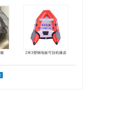
动力螺旋桨推进器橡皮艇
专用
皮艇
2米3塑钢地板可挂机橡皮
艇，冲锋舟，坐2人
页