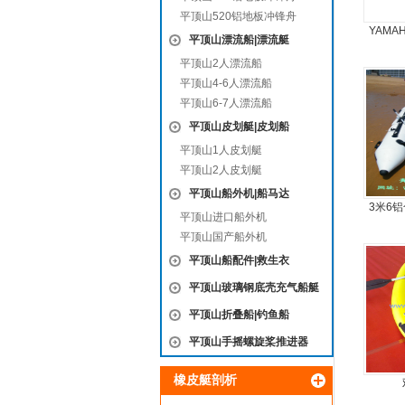
平顶山520铝地板冲锋舟
YAMA
平顶山漂流船|漂流艇
9
平顶山2人漂流船
平顶山4-6人漂流船
平顶山6-7人漂流船
平顶山皮划艇|皮划船
平顶山1人皮划艇
平顶山2人皮划艇
平顶山船外机|船马达
3米6
平顶山进口船外机
板6人
平顶山国产船外机
平顶山船配件|救生衣
平顶山玻璃钢底壳充气船艇
平顶山折叠船|钓鱼船
平顶山手摇螺旋桨推进器
橡皮艇剖析