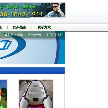
频
购买指南
联系方式
皮划艇|皮划船
国产船外机
6-7人漂流船
4-6人漂流船
1人皮划艇
橡皮艇