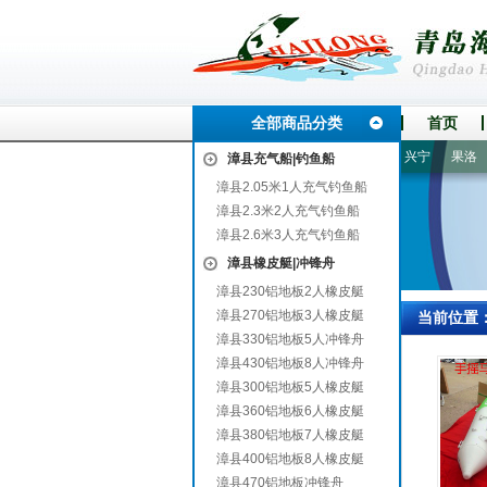
全部商品分类
首页
清河门
武山
崇安
东安
竹山
开江
龙岗
翼城
兴宁
果洛
运
漳县充气船|钓鱼船
漳县2.05米1人充气钓鱼船
漳县2.3米2人充气钓鱼船
漳县2.6米3人充气钓鱼船
漳县橡皮艇|冲锋舟
漳县230铝地板2人橡皮艇
漳县270铝地板3人橡皮艇
当前位置
漳县330铝地板5人冲锋舟
漳县430铝地板8人冲锋舟
漳县300铝地板5人橡皮艇
漳县360铝地板6人橡皮艇
漳县380铝地板7人橡皮艇
漳县400铝地板8人橡皮艇
漳县470铝地板冲锋舟