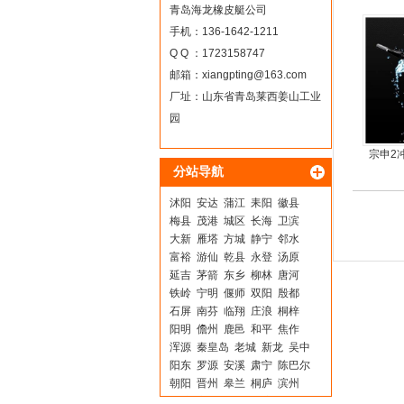
青岛海龙橡皮艇公司
手机：136-1642-1211
Q Q ：1723158747
邮箱：
xiangpting@163.com
厂址：山东省青岛莱西姜山工业
园
宗申2
分站导航
尾机，
沭阳
安达
蒲江
耒阳
徽县
梅县
茂港
城区
长海
卫滨
大新
雁塔
方城
静宁
邻水
富裕
游仙
乾县
永登
汤原
延吉
茅箭
东乡
柳林
唐河
铁岭
宁明
偃师
双阳
殷都
石屏
南芬
临翔
庄浪
桐梓
阳明
儋州
鹿邑
和平
焦作
浑源
秦皇岛
老城
新龙
吴中
阳东
罗源
安溪
肃宁
陈巴尔
朝阳
晋州
皋兰
桐庐
滨州
临潼
交口
崇左
渭滨
什邡