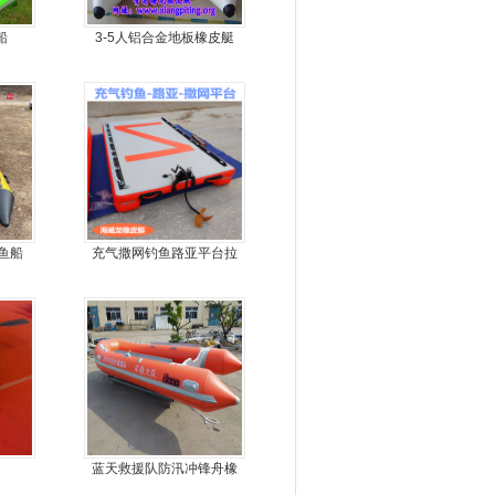
船
3-5人铝合金地板橡皮艇
钓鱼船
充气撒网钓鱼路亚平台拉
丝气垫魔毯
蓝天救援队防汛冲锋舟橡