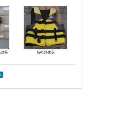
皮船艇
马达螺
高档救生衣
机
页