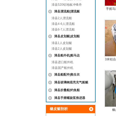
漳县520铝地板冲锋舟
手摇马
漳县漂流船|漂流艇
漳县2人漂流船
漳县4-6人漂流船
漳县6-7人漂流船
漳县皮划艇|皮划船
漳县1人皮划艇
漳县2人皮划艇
漳县船外机|船马达
3米铝
漳县进口船外机
5人可
漳县国产船外机
漳县船配件|救生衣
漳县玻璃钢底壳充气船艇
漳县折叠船|钓鱼船
漳县手摇螺旋桨推进器
橡皮艇剖析
橡