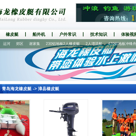
橡皮艇
船外机
户外常识
技术知识
体验视
河
郊区
谢家集
230铝地板2人橡皮艇
2人漂流船
470铝地板冲锋舟
：
青岛海龙橡皮艇
->
漳县橡皮艇