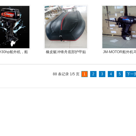
冲30hp船外机，船
橡皮艇冲锋舟底部护甲贴
JM-MOTOR船外机
尾挂机，螺旋桨马
耐磨护皮装甲
旋桨舷外机挂浆
达推进器
88 条记录 1/5 页
1
2
3
4
5
下一