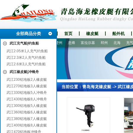
全部商品分类
首页
橡皮艇
船外机
金平
古冶
梁园
孟连
楚州
息烽
富拉尔基
邳州
北海
充气船
武江充气船|钓鱼船
武江2.05米1人充气钓鱼船
武江2.3米2人充气钓鱼船
武江2.6米3人充气钓鱼船
武江橡皮艇|冲锋舟
武江230铝地板2人橡皮艇
武江270铝地板3人橡皮艇
当前位置：
青岛海龙橡皮艇
->
武江橡
武江330铝地板5人冲锋舟
武江430铝地板8人冲锋舟
武江300铝地板5人橡皮艇
武江360铝地板6人橡皮艇
武江380铝地板7人橡皮艇
武江400铝地板8人橡皮艇
武江470铝地板冲锋舟