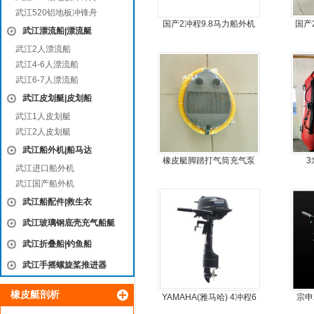
武江520铝地板冲锋舟
国产2冲程9.8马力船外机
国产
武江漂流船|漂流艇
武江2人漂流船
武江4-6人漂流船
武江6-7人漂流船
武江皮划艇|皮划船
武江1人皮划艇
武江2人皮划艇
武江船外机|船马达
橡皮艇脚踏打气筒充气泵
3
武江进口船外机
武江国产船外机
武江船配件|救生衣
武江玻璃钢底壳充气船艇
武江折叠船|钓鱼船
武江手摇螺旋桨推进器
橡皮艇剖析
YAMAHA(雅马哈) 4冲程6
宗申