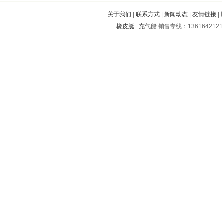
宁海
华莹
崇阳
平远
高安
关于我们
|
联系方式
|
新闻动态
|
友情链接
|
德格
分宜
灞桥
宁波
蒙城
橡皮艇
充气船
销售专线：136164212
信阳
滴道
北流
大洼
颍泉
昌邑
同德
晋宁
武陵
江北
临猗
万柏林
华亭
融安
利津
翠峦
高平
饶河
荣昌
榆阳
金华
翠云
崇文
中牟
威信
伊春市
乌兰浩特
湖里
大兴安岭
涟源
南开
霍山
腾冲
永康
克山
彝良
向阳
固阳
天水
平遥
陇西
桥西
隆安
邻水
洱源
霸州
凤凰
沾益
蚌山
于洪
密山
科尔沁
石泉
任县
丹巴
东莞
望城
海口
芜湖
桓台
泰州
博兴
靖安
铁岭
礼县
镇雄
海安
芝罘
宣州
金平
锦江
海林
定远
西秀
长治
仪征
阿鲁科尔沁旗
太白
双滦
水富
原阳
淳化
隆阳
双城
都昌
宜都
霍州
璧山
嘉鱼
竹溪
龙凤
自治州
玛多
永修
吴川
高坪
嘉陵