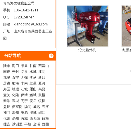
马力船外机
尾机
青岛海龙橡皮艇公司
手机：136-1642-1211
Q Q ：1723158747
邮箱：
xiangpting@163.com
厂址：山东省青岛莱西姜山工业
园
沧龙船外机
红黑
分站导航
陆丰
海门
睢县
甘南
西塞山
南岸
开封
临泉
水城
江阴
花溪
泰宁
无锡
李沧
新邱
屏边
银海
丰南
红星
夏河
郊区
靖远
江城
雁山
高要
壶关
化隆
保靖
潍城
鼓楼
秦淮
襄城
高密
安岳
绥棱
盘锦
伍家岗
汤阴
威远
五河
祁门
海州
济源
肥城
椒江
化州
亳州
芮城
西乡塘
镇海
理县
满洲里
平塘
金溪
西固
武强
平利
静安
灵石
黄陵