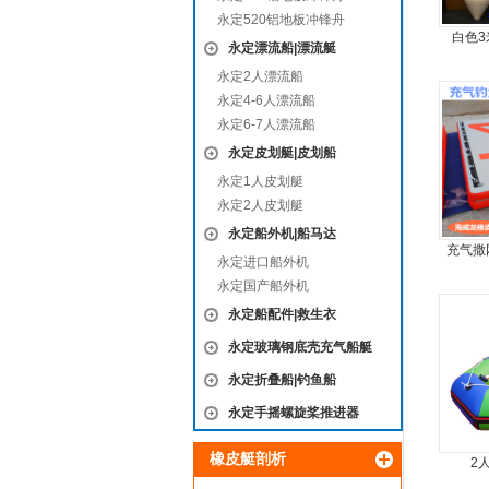
永定520铝地板冲锋舟
白色3
永定漂流船|漂流艇
永定2人漂流船
永定4-6人漂流船
永定6-7人漂流船
永定皮划艇|皮划船
永定1人皮划艇
永定2人皮划艇
永定船外机|船马达
充气撒
永定进口船外机
永定国产船外机
永定船配件|救生衣
永定玻璃钢底壳充气船艇
永定折叠船|钓鱼船
永定手摇螺旋桨推进器
橡皮艇剖析
2