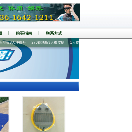
频
购买指南
联系方式
地板8人冲锋舟
270铝地板3人橡皮艇
1人皮划艇
2.3米2人充气钓鱼船
青云