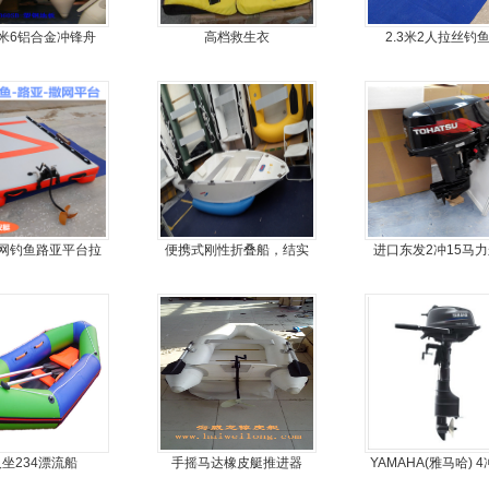
米6铝合金冲锋舟
高档救生衣
2.3米2人拉丝钓
网钓鱼路亚平台拉
便携式刚性折叠船，结实
进口东发2冲15马
丝气垫魔毯
耐扎，方便折叠
机船尾机舷外
人坐234漂流船
手摇马达橡皮艇推进器
YAMAHA(雅马哈) 