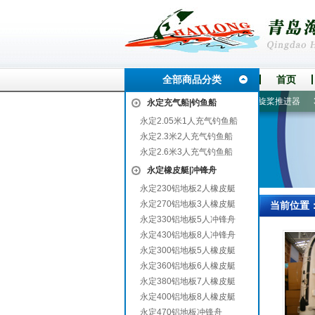
全部商品分类
首页
小金
6-7人漂流船
船配件|救生衣
皮划艇|皮划船
手摇螺旋桨推进器
30
永定充气船|钓鱼船
永定2.05米1人充气钓鱼船
永定2.3米2人充气钓鱼船
永定2.6米3人充气钓鱼船
永定橡皮艇|冲锋舟
永定230铝地板2人橡皮艇
永定270铝地板3人橡皮艇
当前位置
永定330铝地板5人冲锋舟
永定430铝地板8人冲锋舟
永定300铝地板5人橡皮艇
永定360铝地板6人橡皮艇
永定380铝地板7人橡皮艇
永定400铝地板8人橡皮艇
永定470铝地板冲锋舟