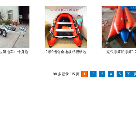
马力船外机
皮艇拖车冲锋舟拖
2米9铝合金地板或塑钢地
充气浮筒船浮筒1.
车
板4人可挂机橡皮艇，冲锋
舟
88 条记录 1/5 页
1
2
3
4
5
下一