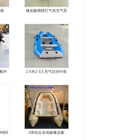
鱼船
橡皮艇脚踏打气筒充气泵
力船外
2.6米2-3人充气拉丝钓鱼
机
船
4冲程6
3米铝合金地板橡皮艇