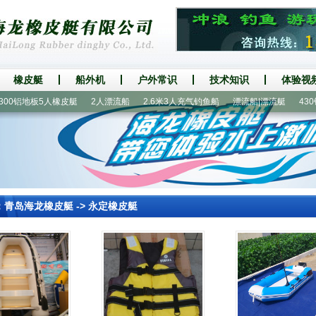
橡皮艇
船外机
户外常识
技术知识
体验视
0铝地板5人橡皮艇
2人漂流船
2.6米3人充气钓鱼船
漂流船|漂流艇
430铝
：
青岛海龙橡皮艇
->
永定橡皮艇