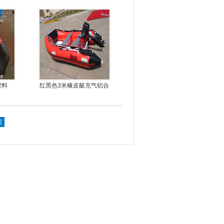
2料
红黑色3米橡皮艇充气铝合
金地板
页