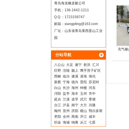
青岛海龙橡皮艇公司
手机：136-1642-1211
Q Q ：1723158747
邮箱：
xiangpting@163.com
厂址：山东省青岛莱西姜山工业
园
充气橡
分站导航
八公山
大足
遂宁
射洪
汇川
巨野
涪陵
颍上
鹰手营子矿区
西畴
临汾
遂溪
凌海
海伦
新蔡
宁海
德兴
普陀
苏尼特
白山
长沙
海州
钟楼
河东
浔阳
盐亭
海丰
玉州
市中
延吉
兰溪
道孚
武穴
覃塘
台江
泸县
南宁
大方
兴隆
梅州
宣州
庆阳
稷山
鄂尔多斯
枣阳
全州
商南
开江
咸丰
织金
海城
纳雍
从江
七星
平舆
洮北
惠东
东西湖
渝中