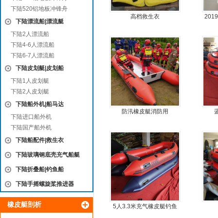
下陆520铝地板冲锋舟
高档救生衣
20
下陆漂流船|漂流艇
动力
下陆2人漂流船
下陆4-6人漂流船
下陆6-7人漂流船
下陆皮划艇|皮划船
下陆1人皮划艇
下陆2人皮划艇
下陆船外机|船马达
防汛橡皮艇消防用
下陆进口船外机
下陆国产船外机
下陆船配件|救生衣
下陆玻璃钢底壳充气船艇
下陆折叠船|钓鱼船
下陆手摇螺旋桨推进器
橡皮艇剖析
5人3.3米充气橡皮艇钓鱼