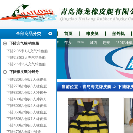
全部商品分类
首页
橡皮艇
船外机
陵
正定
云梦
鹿泉
猇亭
萍乡
平邑
城西
迁安
430铝地板8
下陆充气船|钓鱼船
下陆2.05米1人充气钓鱼船
下陆2.3米2人充气钓鱼船
下陆2.6米3人充气钓鱼船
下陆橡皮艇|冲锋舟
下陆230铝地板2人橡皮艇
下陆270铝地板3人橡皮艇
当前位置：
青岛海龙橡皮艇
->
下陆橡
下陆330铝地板5人冲锋舟
下陆430铝地板8人冲锋舟
下陆300铝地板5人橡皮艇
下陆360铝地板6人橡皮艇
下陆380铝地板7人橡皮艇
下陆400铝地板8人橡皮艇
下陆470铝地板冲锋舟