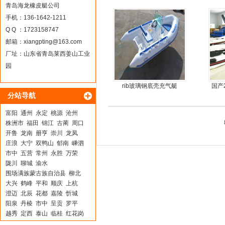
船
青岛海龙橡皮艇公司
手机：136-1642-1211
Q Q ：1723158747
邮箱：
xiangpting@163.com
厂址：山东省青岛莱西姜山工业
园
rib玻璃钢底壳充气艇
国产
分站导航
富阳
通州
永定
桃源
沧州
株洲市
福田
锦江
古蔺
周口
开鲁
龙南
册亨
崇川
龙凤
庄浪
大宁
双鸭山
郁南
嵊泗
市中
五营
常州
永胜
万荣
陇川
聊城
渝水
围场满族蒙古族自治县
柳北
大兴
鹤峰
平和
顺庆
上杭
澄迈
北辰
花都
嘉陵
忻城
阳泉
丹棱
市中
呈贡
罗平
越秀
定西
泰山
临桂
红花岗
镇坪
喀喇沁旗
定海
鄂州