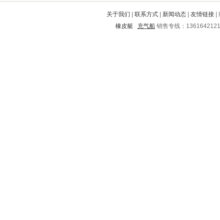
二道江
环县
广丰
淮上
杨浦
关于我们
|
联系方式
|
新闻动态
|
友情链接
|
苍梧
洪洞
黄岩
子长
洛江
橡皮艇
充气船
销售专线：136164212
四方
南华
洪泽
肃宁
吴川
阜宁
翠屏
綦江
崇礼
龙口
邹城
东乡
罗庄
留坝
淳安
蓬溪
灵丘
南票
德州
凤翔
河池
遵义市
贡山
肥乡
麒麟
北流
渝北
庄河
昌宁
株洲
永登
朝阳
资源
润州
彬县
北票
华莹
青冈
沭阳
土默特左旗
石龙
海盐
榕江
苍山
张家界
宁远
灯塔
会同
垣曲
荷塘
京山
建水
南宁
马鞍山
凤台
盖州
岳阳楼
芜湖
武鸣
青州
虹口
崇仁
鹰潭
佛冈
临洮
荆州
中原
德令哈
盘县
魏都
上城
宣化
武陵
息县
揭东
丹徒
建华
丰顺
源城
龙城
安居
高台
勃利
海宁
榆次
石城
枣阳
昌平
望城
格尔木
鹤山
临泽
包头
南郑
敖汉旗
福泉
南陵
凯里