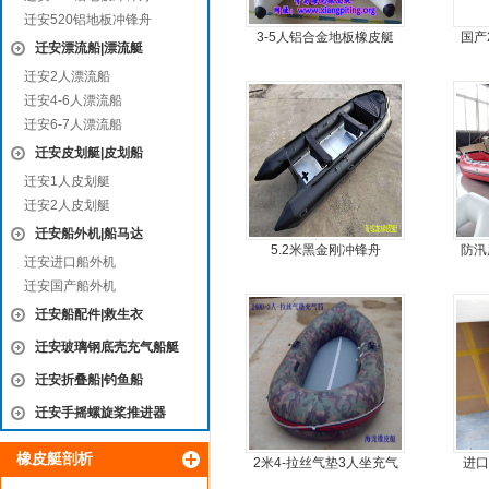
迁安520铝地板冲锋舟
3-5人铝合金地板橡皮艇
国产
迁安漂流船|漂流艇
迁安2人漂流船
迁安4-6人漂流船
迁安6-7人漂流船
迁安皮划艇|皮划船
迁安1人皮划艇
迁安2人皮划艇
迁安船外机|船马达
5.2米黑金刚冲锋舟
防汛
迁安进口船外机
迁安国产船外机
迁安船配件|救生衣
迁安玻璃钢底壳充气船艇
迁安折叠船|钓鱼船
迁安手摇螺旋桨推进器
橡皮艇剖析
2米4-拉丝气垫3人坐充气
进口