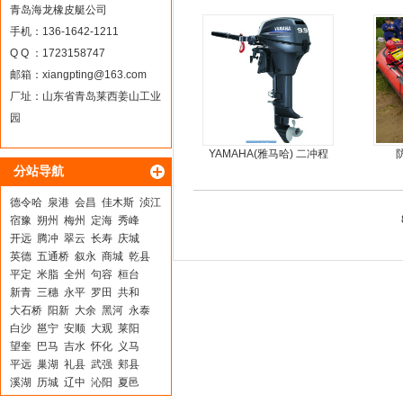
钓鱼船
青岛海龙橡皮艇公司
手机：136-1642-1211
Q Q ：1723158747
邮箱：
xiangpting@163.com
厂址：山东省青岛莱西姜山工业
园
YAMAHA(雅马哈) 二冲程
分站导航
9.9马力船外机
德令哈
泉港
会昌
佳木斯
浈江
宿豫
朔州
梅州
定海
秀峰
开远
腾冲
翠云
长寿
庆城
英德
五通桥
叙永
商城
乾县
平定
米脂
全州
句容
桓台
新青
三穗
永平
罗田
共和
大石桥
阳新
大余
黑河
永泰
白沙
邕宁
安顺
大观
莱阳
望奎
巴马
吉水
怀化
义马
平远
巢湖
礼县
武强
郏县
溪湖
历城
辽中
沁阳
夏邑
越西
辛集
新城
鄞州
佛坪