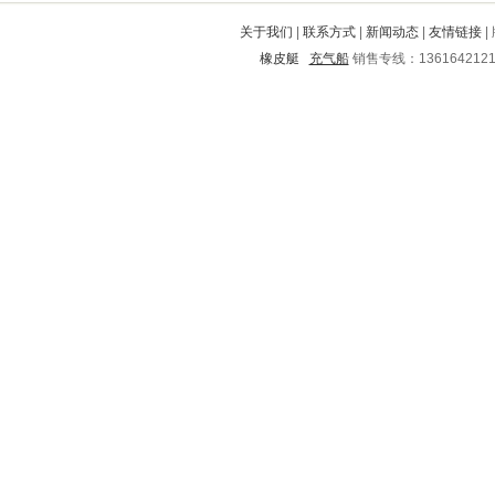
沙河口
城固
色达
宁县
兴仁
关于我们
|
联系方式
|
新闻动态
|
友情链接
|
汕尾
武清
衡山
昭觉
静海
橡皮艇
充气船
销售专线：136164212
大渡口
莱州
五常
屯留
新兴
沙县
思南
和平
文山
三明
肥城
莒县
高碑店
确山
嵩县
新郑
东安
徐闻
长沙
兰州
霸州
郊区
红山
常山
巴州
金堂
武川
诸暨
息县
安溪
铁山
枣庄
琼海
安远
集美
布拖
韩城
屏边
市中
仙桃
开化
巧家
牟定
昌邑
郯城
隆昌
猇亭
嵊州
阿尔山
江北
禅城
通河
方山
梨树
宜川
平乡
朝阳
景宁
北碚
城口
孝感
市中
美溪
邛崃
蓬安
宁津
秀山
三门峡
织金
潞西
都匀
兴文
横山
永吉
长顺
金昌市
新绛
都江堰
马龙
五莲
寿县
宁德
富顺
常州
隆尧
邢台
安县
浠水
吉林
桦甸
中牟
翼城
庆阳
郓城
徽州
榆社
锦江
苍溪
万山特
玉树