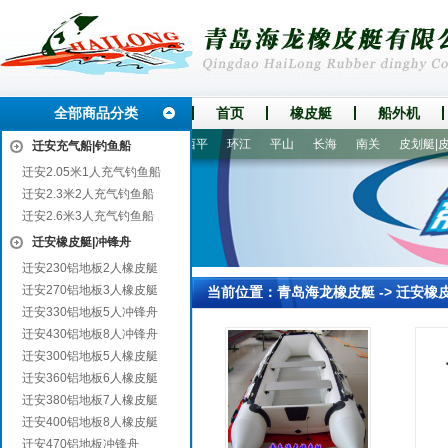
全部商品分类
首页
橡皮艇
船外机
东
永新
景德镇
寿阳
西平
环江
平山
长海
南关
皮划艇|皮划
迁安充气船|钓鱼船
迁安2.05米1人充气钓鱼船
迁安2.3米2人充气钓鱼船
迁安2.6米3人充气钓鱼船
迁安橡皮艇|冲锋舟
迁安230铝地板2人橡皮艇
迁安270铝地板3人橡皮艇
当前位置：
青岛海龙橡皮艇
->
迁安橡
迁安330铝地板5人冲锋舟
迁安430铝地板8人冲锋舟
迁安300铝地板5人橡皮艇
迁安360铝地板6人橡皮艇
迁安380铝地板7人橡皮艇
迁安400铝地板8人橡皮艇
迁安470铝地板冲锋舟