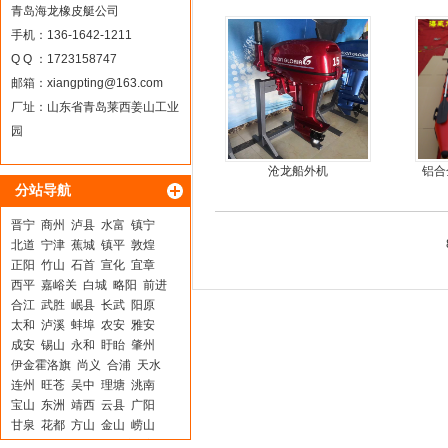
马力船外机
青岛海龙橡皮艇公司
手机：136-1642-1211
Q Q ：1723158747
邮箱：
xiangpting@163.com
厂址：山东省青岛莱西姜山工业
园
沧龙船外机
铝合
分站导航
晋宁
商州
泸县
水富
镇宁
北道
宁津
蕉城
镇平
敦煌
正阳
竹山
石首
宣化
宜章
西平
嘉峪关
白城
略阳
前进
合江
武胜
岷县
长武
阳原
太和
泸溪
蚌埠
农安
雅安
成安
锡山
永和
盱眙
肇州
伊金霍洛旗
尚义
合浦
天水
连州
旺苍
吴中
理塘
洮南
宝山
东洲
靖西
云县
广阳
甘泉
花都
方山
金山
崂山
岑溪
尖草坪
龙岩
北宁
宜黄