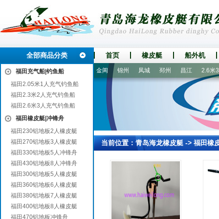
全部商品分类
首页
橡皮艇
船外机
邛崃
奈曼旗
兰考
迪庆
金阊
锦州
凤城
邳州
昌江
2.6米3
福田充气船|钓鱼船
福田2.05米1人充气钓鱼船
福田2.3米2人充气钓鱼船
福田2.6米3人充气钓鱼船
福田橡皮艇|冲锋舟
福田230铝地板2人橡皮艇
福田270铝地板3人橡皮艇
当前位置：
青岛海龙橡皮艇
->
福田橡
福田330铝地板5人冲锋舟
福田430铝地板8人冲锋舟
福田300铝地板5人橡皮艇
福田360铝地板6人橡皮艇
福田380铝地板7人橡皮艇
福田400铝地板8人橡皮艇
福田470铝地板冲锋舟