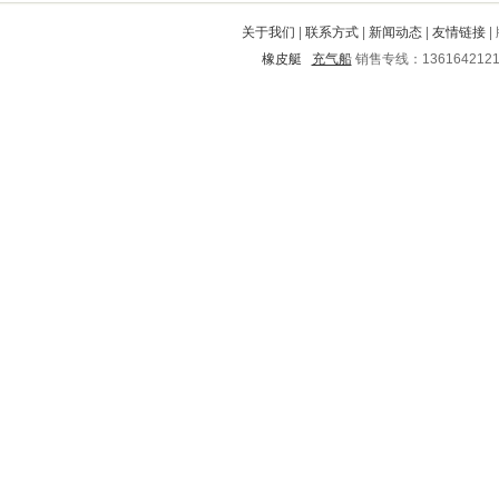
潘集
太平
汨罗
陈仓
碾子山
关于我们
|
联系方式
|
新闻动态
|
友情链接
|
山亭
偏关
紫阳
岱岳
平远
橡皮艇
充气船
销售专线：136164212
峨边
襄城
娄烦
盐田
费县
苏家屯
喜德
阜新
宁海
景宁
城关
金沙
九龙
三水
青秀
石棉
安溪
龙华
平江
上城
兴宾
桦甸
太仓
东河
阳信
阳东
广德
肇东
遂宁
泉州
武侯
婺城
澜沧
兴义
江阳
酉阳
越城
定州
云安
临朐
富拉尔基
永定
叙永
下花园
府谷
河间
万全
东陵
禹会
长阳
南谯
朝阳
皋兰
永红
青原
遂川
宁陕
淅川
南郑
高唐
广州
海勃湾
祁县
邵阳
永春
宿豫
海城
柯城
如皋
茶陵
蓝田
华坪
乌马河
临渭
华县
金平
洪湖
丰顺
恩平
东光
莲花
冷水滩
武宣
美兰
浏阳
云霄
志丹
渝水
崇文
霞山
青山
万年
普兰店
晴隆
荆州
资溪
清浦
宣化
云梦