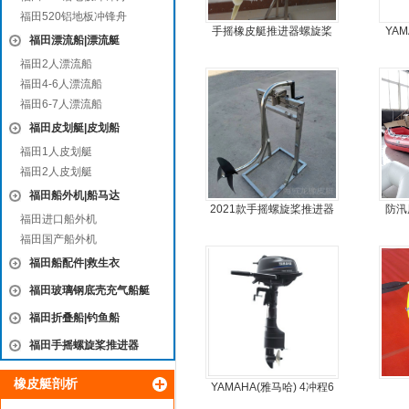
福田520铝地板冲锋舟
手摇橡皮艇推进器螺旋桨
YA
福田漂流船|漂流艇
手摇马达钓鱼船推进器
福田2人漂流船
福田4-6人漂流船
福田6-7人漂流船
福田皮划艇|皮划船
福田1人皮划艇
福田2人皮划艇
福田船外机|船马达
2021款手摇螺旋桨推进器
防汛
福田进口船外机
福田国产船外机
福田船配件|救生衣
福田玻璃钢底壳充气船艇
福田折叠船|钓鱼船
福田手摇螺旋桨推进器
橡皮艇剖析
YAMAHA(雅马哈) 4冲程6