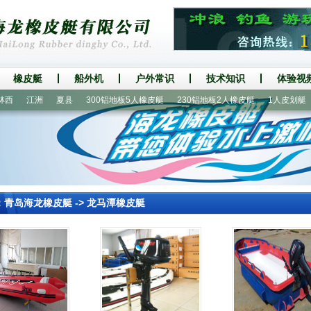
橡皮艇
船外机
户外常识
技术知识
体验视
江洲
夏县
300铝地板5人橡皮艇
230铝地板2人橡皮艇
1人皮划艇
：
青岛海龙橡皮艇
->
龙马潭橡皮艇