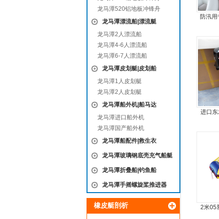
龙马潭520铝地板冲锋舟
防汛用
龙马潭漂流船|漂流艇
合
龙马潭2人漂流船
龙马潭4-6人漂流船
龙马潭6-7人漂流船
龙马潭皮划艇|皮划船
龙马潭1人皮划艇
龙马潭2人皮划艇
龙马潭船外机|船马达
进口东
龙马潭进口船外机
机
龙马潭国产船外机
龙马潭船配件|救生衣
龙马潭玻璃钢底壳充气船艇
龙马潭折叠船|钓鱼船
龙马潭手摇螺旋桨推进器
橡皮艇剖析
2米0