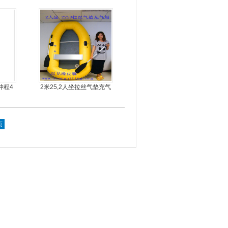
旋桨马
4冲程4
2米25,2人坐拉丝气垫充气
橡皮艇，钓鱼船
页