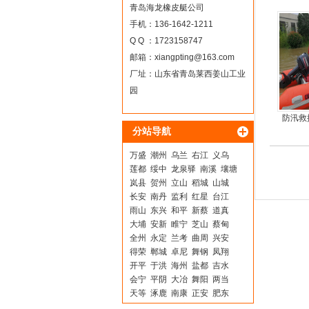
青岛海龙橡皮艇公司
手机：136-1642-1211
Q Q ：1723158747
邮箱：
xiangpting@163.com
厂址：山东省青岛莱西姜山工业
园
防汛救
分站导航
万盛
潮州
乌兰
右江
义乌
莲都
绥中
龙泉驿
南溪
壤塘
岚县
贺州
立山
稻城
山城
长安
南丹
监利
红星
台江
雨山
东兴
和平
新蔡
道真
大埔
安新
睢宁
芝山
蔡甸
全州
永定
兰考
曲周
兴安
得荣
郸城
卓尼
舞钢
凤翔
开平
于洪
海州
盐都
吉水
会宁
平阴
大冶
舞阳
两当
天等
涿鹿
南康
正安
肥东
东丽
明溪
临漳
平顶山
静乐