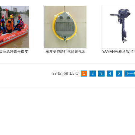
船
尾机，尾挂机，螺
达推进器
援应急冲锋舟橡皮
橡皮艇脚踏打气筒充气泵
YAMAHA(雅马哈) 
艇厂家直销
马力船外机
88 条记录 1/5 页
1
2
3
4
5
下一