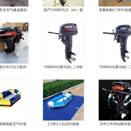
专业充气橡皮艇铝
国产2冲程6马力（jm）船
高聚船舶4.7米钓鱼
金地板冲锋舟
外机
冲锋舟发泡船塑料船
力艇
发2冲15马力船外
YAMAHA(雅马哈) 二冲程
YAMAHA(雅马哈) 
船尾机舷外机
30马力船外机
15马力船外机
5塑钢地板充气钓鱼
2.3米2人拉丝钓鱼船
宗申2冲30hp船外