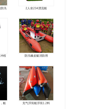
船防汛
2人坐234漂流船
8人动
二冲程
防汛橡皮艇消防用
机，船
充气浮筒船浮筒1.2料