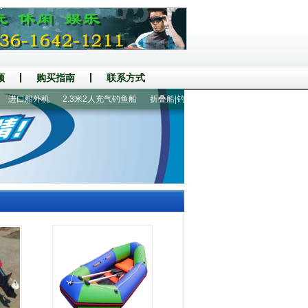
频
购买指南
联系方式
进口船外机
2.3米2人充气钓鱼船
折叠船|钓鱼船
国产船外机
充气船|钓鱼船