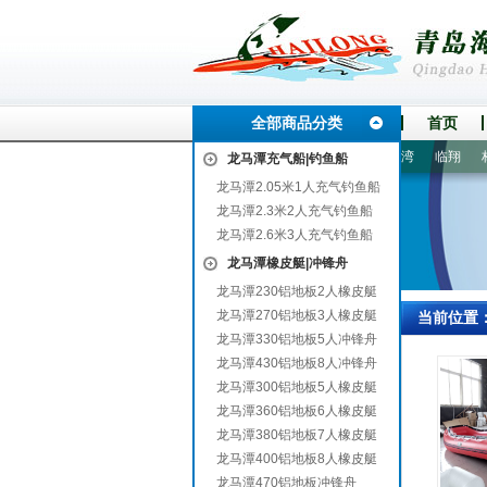
全部商品分类
首页
宣城
确山
芗城
阜平
逊克
吴堡
息烽
泉山
龙湾
临翔
林西
龙马潭充气船|钓鱼船
龙马潭2.05米1人充气钓鱼船
龙马潭2.3米2人充气钓鱼船
龙马潭2.6米3人充气钓鱼船
龙马潭橡皮艇|冲锋舟
龙马潭230铝地板2人橡皮艇
龙马潭270铝地板3人橡皮艇
当前位置
龙马潭330铝地板5人冲锋舟
龙马潭430铝地板8人冲锋舟
龙马潭300铝地板5人橡皮艇
龙马潭360铝地板6人橡皮艇
龙马潭380铝地板7人橡皮艇
龙马潭400铝地板8人橡皮艇
龙马潭470铝地板冲锋舟