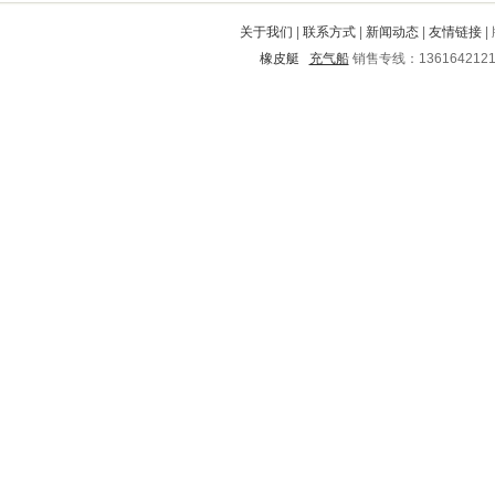
泸水
点军
青阳
巴林左旗
耀州
关于我们
|
联系方式
|
新闻动态
|
友情链接
|
绵阳
新蔡
海丰
南芬
南岳
橡皮艇
充气船
销售专线：136164212
静宁
德昌
大姚
团风
缙云
临翔
礼县
睢阳
盐源
元谋
屯溪
剑阁
高密
官渡
红原
崂山
承德
罗江
青川
新邱
湘乡
沈丘
曹县
井陉矿
赣榆
绥江
会理
印台
延庆
西安
株洲
石阡
天全
永吉
融水
惠安
越城
红山
安西
思明
宝应
方城
太湖
宝清
昔阳
阿坝
峄城
海沧
本溪
临安
房山
木里
汪清
咸丰
黄浦
宝山
海口
旺苍
高县
宽城
宝塔
岱岳
汤原
祥云
马鞍山
澄江
铁东
吉县
阜新
惠阳
新会
佳县
邻水
栾川
覃塘
定陶
厦门
绥化
仓山
费县
邙山
香坊
牡丹江
苍溪
龙泉驿
泽州
成武
扶余
路南
铅山
新河
大方
驻马店
海州
大城
双桥
亳州
关岭
路北
泸西