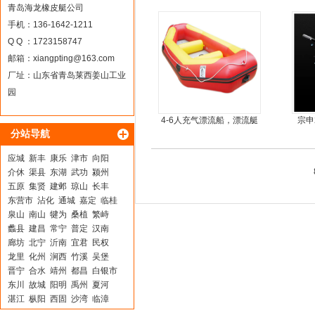
青岛海龙橡皮艇公司
手机：136-1642-1211
Q Q ：1723158747
邮箱：
xiangpting@163.com
厂址：山东省青岛莱西姜山工业
园
4-6人充气漂流船，漂流艇
宗申
分站导航
尾机
应城
新丰
康乐
津市
向阳
介休
渠县
东湖
武功
颍州
五原
集贤
建邺
琼山
长丰
东营市
沾化
通城
嘉定
临桂
泉山
南山
犍为
桑植
繁峙
蠡县
建昌
常宁
普定
汉南
廊坊
北宁
沂南
宜君
民权
龙里
化州
涧西
竹溪
吴堡
晋宁
合水
靖州
都昌
白银市
东川
故城
阳明
禹州
夏河
湛江
枞阳
西固
沙湾
临漳
庄河
广平
沙洋
会昌
北湖