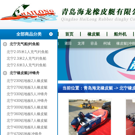
全部商品分类
首页
橡皮艇
船外机
安
盐湖
高县
民权
贵池
莆田
龙潭
容县
柯城
橡皮艇|冲锋舟
北宁充气船|钓鱼船
北宁2.05米1人充气钓鱼船
北宁2.3米2人充气钓鱼船
北宁2.6米3人充气钓鱼船
北宁橡皮艇|冲锋舟
北宁230铝地板2人橡皮艇
北宁270铝地板3人橡皮艇
当前位置：
青岛海龙橡皮艇
->
北宁橡
北宁330铝地板5人冲锋舟
北宁430铝地板8人冲锋舟
北宁300铝地板5人橡皮艇
北宁360铝地板6人橡皮艇
北宁380铝地板7人橡皮艇
北宁400铝地板8人橡皮艇
北宁470铝地板冲锋舟