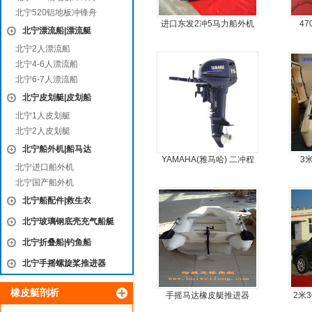
北宁520铝地板冲锋舟
进口东发2冲5马力船外机
4
北宁漂流船|漂流艇
推进器螺旋桨
北宁2人漂流船
北宁4-6人漂流船
北宁6-7人漂流船
北宁皮划艇|皮划船
北宁1人皮划艇
北宁2人皮划艇
北宁船外机|船马达
YAMAHA(雅马哈) 二冲程
3
北宁进口船外机
15马力船外机
北宁国产船外机
北宁船配件|救生衣
北宁玻璃钢底壳充气船艇
北宁折叠船|钓鱼船
北宁手摇螺旋桨推进器
橡皮艇剖析
手摇马达橡皮艇推进器
2米