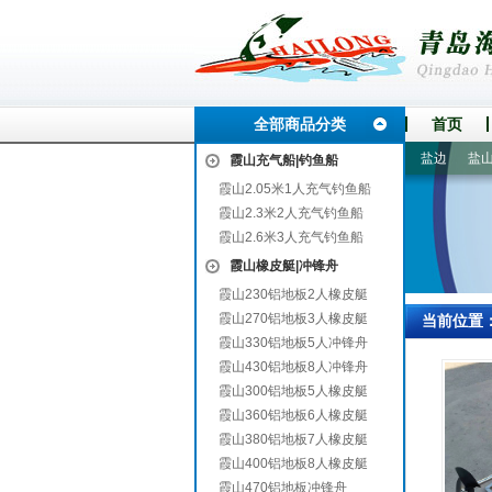
全部商品分类
首页
应
市北
霍林郭勒
金山屯
腾冲
安达
北碚
株洲
盐边
盐山
霞山充气船|钓鱼船
霞山2.05米1人充气钓鱼船
霞山2.3米2人充气钓鱼船
霞山2.6米3人充气钓鱼船
霞山橡皮艇|冲锋舟
霞山230铝地板2人橡皮艇
霞山270铝地板3人橡皮艇
当前位置
霞山330铝地板5人冲锋舟
霞山430铝地板8人冲锋舟
霞山300铝地板5人橡皮艇
霞山360铝地板6人橡皮艇
霞山380铝地板7人橡皮艇
霞山400铝地板8人橡皮艇
霞山470铝地板冲锋舟