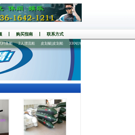
频
购买指南
联系方式
钓鱼船
2人漂流船
皮划艇|皮划船
330铝地板5人冲锋舟
2.3米2人充气钓鱼船