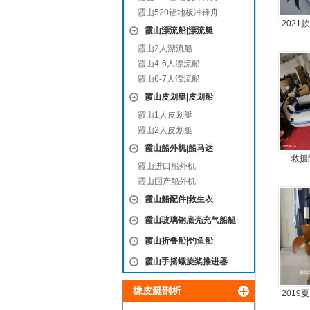
霞山520铝地板冲锋舟
202
霞山漂流船|漂流艇
霞山2人漂流船
霞山4-6人漂流船
霞山6-7人漂流船
霞山皮划艇|皮划船
霞山1人皮划艇
霞山2人皮划艇
霞山船外机|船马达
救援
霞山进口船外机
霞山国产船外机
霞山船配件|救生衣
霞山玻璃钢底壳充气船艇
霞山折叠船|钓鱼船
霞山手摇螺旋桨推进器
橡皮艇剖析
201