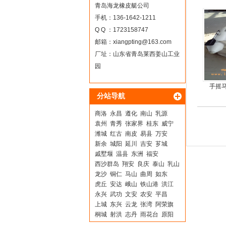
动力螺
青岛海龙橡皮艇公司
手机：136-1642-1211
Q Q ：1723158747
邮箱：
xiangpting@163.com
厂址：山东省青岛莱西姜山工业
园
手摇
分站导航
商洛
永昌
遵化
南山
乳源
袁州
青秀
张家界
桂东
威宁
潍城
红古
南皮
易县
万安
新余
城阳
延川
吉安
芗城
戚墅堰
温县
东洲
福安
西沙群岛
翔安
良庆
泰山
乳山
龙沙
铜仁
马山
曲周
如东
虎丘
安达
峨山
铁山港
洪江
永兴
武功
文安
农安
平昌
上城
东兴
云龙
张湾
阿荣旗
桐城
射洪
志丹
雨花台
原阳
环县
闻喜
彭泽
汤阴
靖江