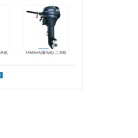
艇，冲锋舟，坐2人
船外机
YAMAHA(雅马哈) 二冲程
9.9马力船外机
页