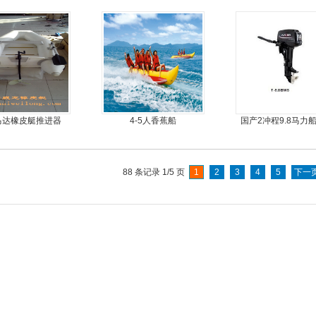
旋桨推进器橡皮艇
专用
马达橡皮艇推进器
4-5人香蕉船
国产2冲程9.8马力
88 条记录 1/5 页
1
2
3
4
5
下一