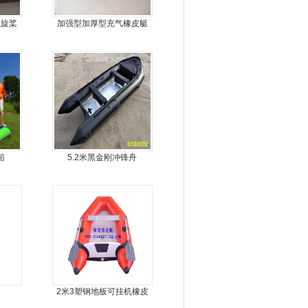
螺旋桨
加强型加厚型充气橡皮艇
进器
船
5.2米黑金刚冲锋舟
2米3塑钢地板可挂机橡皮