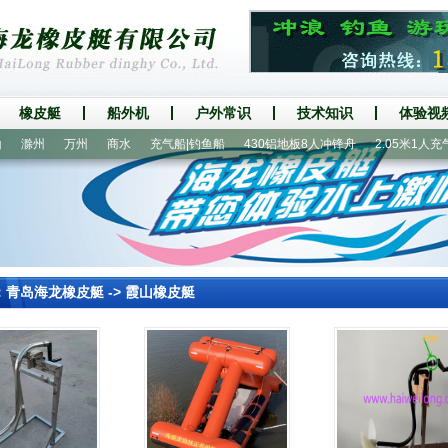
橡皮艇
船外机
户外常识
技术知识
体验视
滁州
万州
商水
充气船|钓鱼船
430铝地板8人冲锋舟
2.05米1人充气
：
青岛海龙橡皮艇
->
霞山橡皮艇