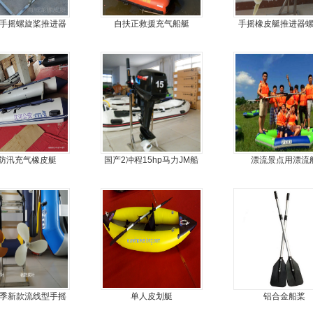
1款手摇螺旋桨推进器
自扶正救援充气船艇
手摇橡皮艇推进器
手摇马达钓鱼船推
防汛充气橡皮艇
国产2冲程15hp马力JM船
漂流景点用漂流
外机
9夏季新款流线型手摇
单人皮划艇
铝合金船桨