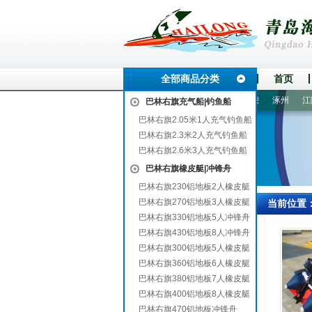
全部商品分类
首页
连
翠峦
贵阳
平乡
开远
石台
云岩
东源
得荣
涿州
江陵
巴林右旗充气船|钓鱼船
巴林右旗2.05米1人充气钓鱼船
巴林右旗2.3米2人充气钓鱼船
巴林右旗2.6米3人充气钓鱼船
巴林右旗橡皮艇|冲锋舟
巴林右旗230铝地板2人橡皮艇
巴林右旗270铝地板3人橡皮艇
当前位置
巴林右旗330铝地板5人冲锋舟
巴林右旗430铝地板8人冲锋舟
巴林右旗300铝地板5人橡皮艇
巴林右旗360铝地板6人橡皮艇
巴林右旗380铝地板7人橡皮艇
巴林右旗400铝地板8人橡皮艇
巴林右旗470铝地板冲锋舟