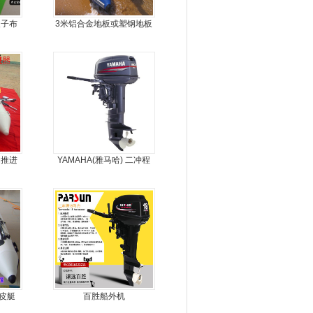
皮子布
3米铝合金地板或塑钢地板
5人可挂机橡皮艇，冲锋
舟，动力艇
动推进
YAMAHA(雅马哈) 二冲程
30马力船外机
橡皮艇
百胜船外机