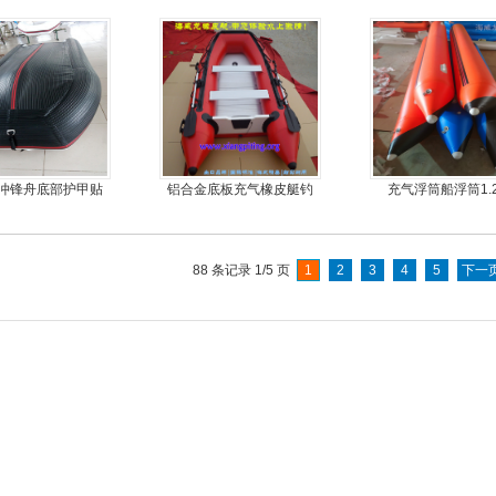
钓鱼船
冲锋舟底部护甲贴
铝合金底板充气橡皮艇钓
充气浮筒船浮筒1.
耐磨护皮装甲
鱼冲锋艇
88 条记录 1/5 页
1
2
3
4
5
下一