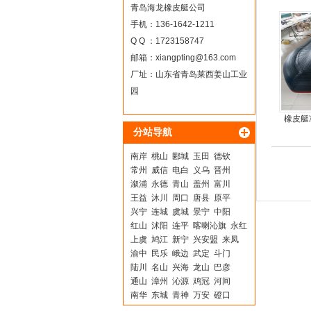
青岛海龙橡皮艇公司
手机：136-1642-1211
Q Q ：1723158747
邮箱：
xiangpting@163.com
厂址：山东省青岛莱西姜山工业
园
橡皮艇
分站导航
南岸
桃山
郾城
玉田
德钦
常州
威信
电白
义乌
晋州
溆浦
永德
青山
盖州
富川
王益
沐川
周口
唐县
原平
兴宁
连城
虞城
景宁
中阳
红山
沭阳
连平
喀喇沁旗
永红
上虞
鸠江
新宁
兴安盟
来凤
渝中
民乐
峨边
武定
斗门
陆川
名山
兴海
龙山
巴彦
通山
漳州
沁源
鸡冠
河间
南华
东城
青神
万安
磴口
清河
乡城
茅箭
白城
肇东