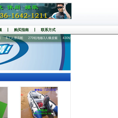
频
购买指南
联系方式
6-7人漂流船
270铝地板3人橡皮艇
430铝地板8人冲锋舟
船配件|救生衣