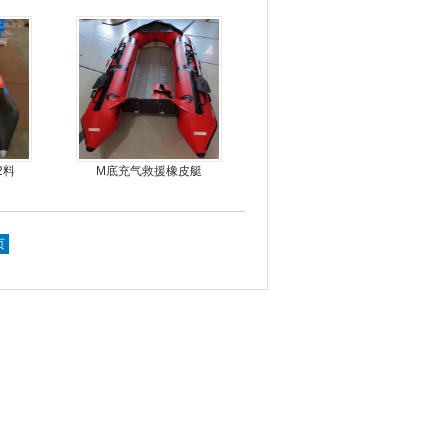
2料
M底充气救援橡皮艇
页