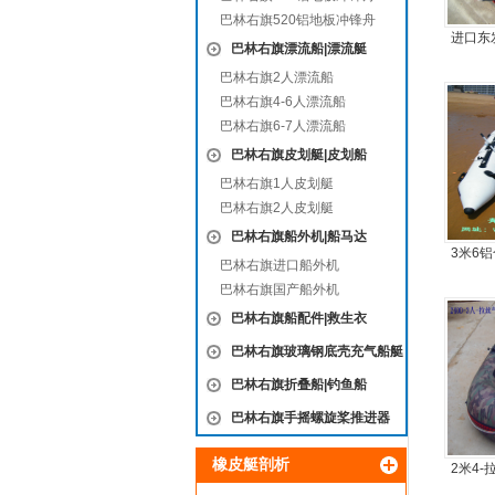
巴林右旗520铝地板冲锋舟
进口东
巴林右旗漂流船|漂流艇
巴林右旗2人漂流船
巴林右旗4-6人漂流船
巴林右旗6-7人漂流船
巴林右旗皮划艇|皮划船
巴林右旗1人皮划艇
巴林右旗2人皮划艇
巴林右旗船外机|船马达
3米6
巴林右旗进口船外机
板6人
巴林右旗国产船外机
巴林右旗船配件|救生衣
巴林右旗玻璃钢底壳充气船艇
巴林右旗折叠船|钓鱼船
巴林右旗手摇螺旋桨推进器
橡皮艇剖析
2米4