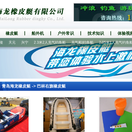
橡皮艇
船外机
户外常识
技术知识
体验视
天元
兴宁
2.3米2人充气钓鱼船
充气船|钓鱼船
2.05米1人充气钓鱼船
：
青岛海龙橡皮艇
->
巴林右旗橡皮艇