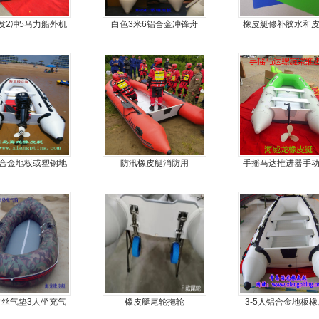
发2冲5马力船外机
白色3米6铝合金冲锋舟
橡皮艇修补胶水和
推进器螺旋桨
料
铝合金地板或塑钢地
防汛橡皮艇消防用
手摇马达推进器手
可挂机橡皮艇，冲锋
器
舟，动力艇
-拉丝气垫3人坐充气
橡皮艇尾轮拖轮
3-5人铝合金地板