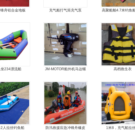
冲锋舟铝合金地板
充气船打气筒充气泵
高聚船舶4.7米钓鱼
冲锋舟发泡船塑料船
力艇
人坐234漂流船
JM-MOTOR船外机马达螺
高档救生衣
旋桨舷外机挂浆机
3米2人拉丝钓鱼船
防汛救援应急冲锋舟橡皮
1米8，充气船拉