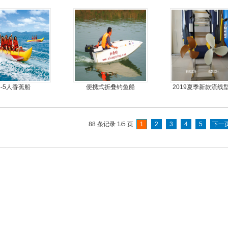
艇厂家直销
4-5人香蕉船
便携式折叠钓鱼船
2019夏季新款流线
动力螺旋桨推进器
专用
88 条记录 1/5 页
1
2
3
4
5
下一