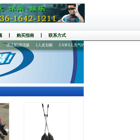
频
购买指南
联系方式
漂流船|漂流艇
1人皮划艇
2.6米3人充气钓鱼船
船配件|救生衣
曲阜
兴