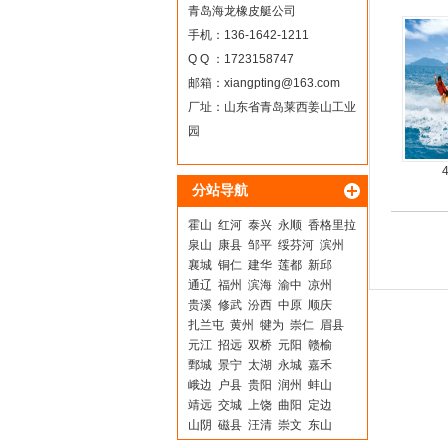
青岛海龙橡皮艇公司
手机：136-1642-1211
Q Q ：1723158747
邮箱：
xiangpting@163.com
厂址：山东省青岛莱西姜山工业
园
分站导航
霍山
红河
泰兴
永顺
香格里拉
泉山
康县
邹平
绥芬河
滨州
襄城
铜仁
建华
莲都
新邱
通辽
福州
滨海
渝中
凉州
贵溪
修武
汾西
中原
顺庆
扎兰屯
黄州
犍为
崇仁
眉县
元江
招远
双桥
元阳
赣榆
鄄城
景宁
太湖
永城
嘉禾
峨边
户县
贵阳
润州
蚌山
靖远
交城
上饶
曲阳
定边
山阴
磁县
汪清
崇文
东山
清流
南开
荷泽
黔东南
灵丘