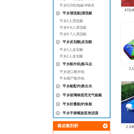
平乡520铝地板冲锋舟
470
平乡漂流船|漂流艇
平乡2人漂流船
平乡4-6人漂流船
平乡6-7人漂流船
平乡皮划艇|皮划船
平乡1人皮划艇
平乡2人皮划艇
平乡船外机|船马达
2
平乡进口船外机
平乡国产船外机
平乡船配件|救生衣
平乡玻璃钢底壳充气船艇
平乡折叠船|钓鱼船
平乡手摇螺旋桨推进器
橡皮艇剖析
2.