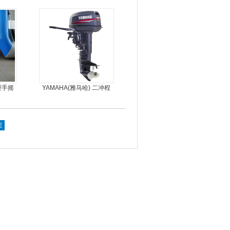
5人可挂机橡皮艇，冲锋
舟，动力艇
型手摇
YAMAHA(雅马哈) 二冲程
橡皮艇
30马力船外机
页