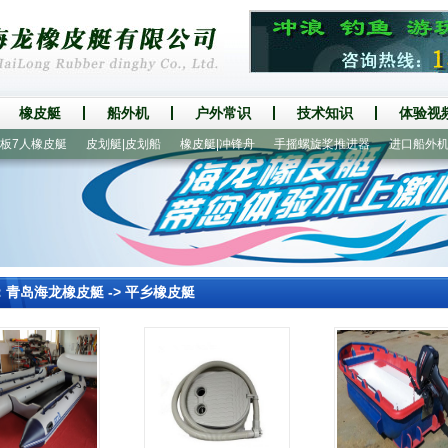
橡皮艇
船外机
户外常识
技术知识
体验视
7人橡皮艇
皮划艇|皮划船
橡皮艇|冲锋舟
手摇螺旋桨推进器
进口船外机
：
青岛海龙橡皮艇
->
平乡橡皮艇