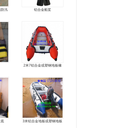
船防汛
铝合金船桨
8人动
2米7铝合金或塑钢地板橡
皮艇
丝底
3米铝合金地板或塑钢地板