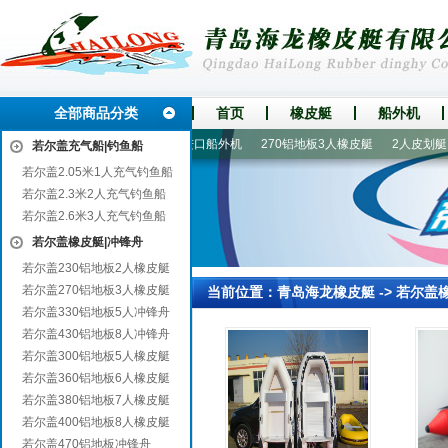
全部商品分类
首页
橡皮艇
船外机
0铝地板冲锋舟
国产船外机
进口船外机
270铝地板3人橡皮艇
2人皮划艇
若尔盖充气船|钓鱼船
若尔盖2.05米1人充气钓鱼船
若尔盖2.3米2人充气钓鱼船
若尔盖2.6米3人充气钓鱼船
若尔盖橡皮艇|冲锋舟
若尔盖230铝地板2人橡皮艇
若尔盖270铝地板3人橡皮艇
当前位置：
青岛海龙橡皮艇
->
若尔盖
若尔盖330铝地板5人冲锋舟
若尔盖430铝地板8人冲锋舟
若尔盖300铝地板5人橡皮艇
若尔盖360铝地板6人橡皮艇
若尔盖380铝地板7人橡皮艇
若尔盖400铝地板8人橡皮艇
若尔盖470铝地板冲锋舟