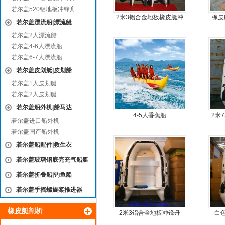
若尔盖520铝地板冲锋舟
2米3铝合金地板橡皮艇冲
橡皮
若尔盖漂流船|漂流艇
锋舟充气艇钓鱼船
简单
若尔盖2人漂流船
若尔盖4-6人漂流船
若尔盖6-7人漂流船
若尔盖皮划艇|皮划船
若尔盖1人皮划艇
若尔盖2人皮划艇
若尔盖船外机|船马达
4-5人香蕉船
2米
若尔盖进口船外机
若尔盖国产船外机
若尔盖船配件|救生衣
若尔盖玻璃钢底壳充气船艇
若尔盖折叠船|钓鱼船
若尔盖手摇螺旋桨推进器
橡皮艇剖析
2米3铝合金地板冲锋舟
白