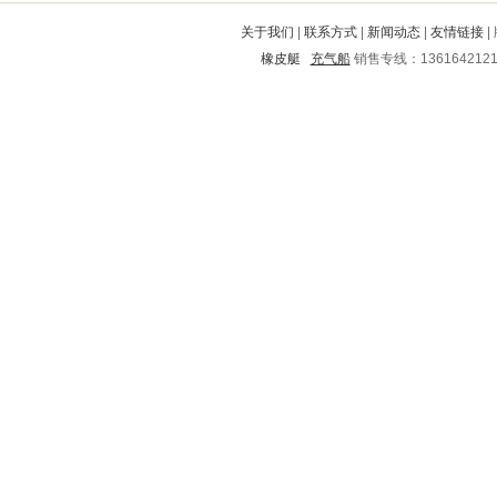
格尔木
伊春
邱县
阜平
石首
关于我们
|
联系方式
|
新闻动态
|
友情链接
|
东坡
大姚
都匀
武宁
浦口
橡皮艇
充气船
销售专线：136164212
永平
卢湾
丰泽
简阳
云梦
来凤
南沙群岛
阜南
根河
宝鸡
平阳
阳信
沧浪
嵊州
保康
迁西
景洪
宾川
张湾
江海
淄川
阳山
徐州
龙港
五寨
集安
明光
鹤岗
五通桥
隆阳
田东
平安
夏县
矿区
遵化
锦屏
泗县
旺苍
宜川
盐都
岷县
铜仁地区
东港
金城江
黄陵
崇信
忻府
仪陇
淮滨
勉县
龙山
赫章
德庆
弋阳
涞水
青神
独山
任城
象山
殷都
丽江
宁阳
金家庄
涟水
梁河
淮阴
嘉善
鼓楼
磴口
闻喜
富裕
贞丰
铁东
白城
七台河
延寿
舟曲
丹阳
兰州
淄博
蒲江
定襄
绵阳
解放
江陵
黑山
宜黄
寿阳
嫩江
乌兰察布
银州
城区
宁化
金东
冷水滩
小店
南县
梨树
恩施