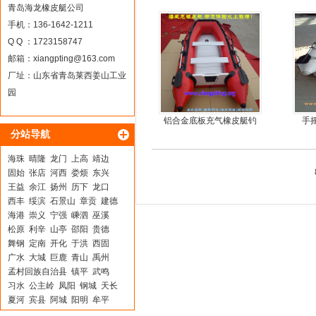
青岛海龙橡皮艇公司
手机：136-1642-1211
Q Q ：1723158747
邮箱：
xiangpting@163.com
厂址：山东省青岛莱西姜山工业
园
铝合金底板充气橡皮艇钓
手
分站导航
鱼冲锋艇
海珠
晴隆
龙门
上高
靖边
固始
张店
河西
娄烦
东兴
王益
余江
扬州
历下
龙口
西丰
绥滨
石景山
章贡
建德
海港
崇义
宁强
嵊泗
巫溪
松原
利辛
山亭
邵阳
贵德
舞钢
定南
开化
于洪
西固
广水
大城
巨鹿
青山
禹州
孟村回族自治县
镇平
武鸣
习水
公主岭
凤阳
钢城
天长
夏河
宾县
阿城
阳明
牟平
建始
费县
虎林
龙川
福州