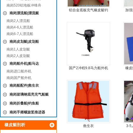
南岗520铝地板冲锋舟
铝合金底板充气橡皮艇钓
加强
南岗漂流船|漂流艇
鱼冲锋艇
南岗2人漂流船
南岗4-6人漂流船
南岗6-7人漂流船
南岗皮划艇|皮划船
南岗1人皮划艇
南岗2人皮划艇
南岗船外机|船马达
国产2冲程9.8马力船外机
橡皮
南岗进口船外机
南岗国产船外机
南岗船配件|救生衣
南岗玻璃钢底壳充气船艇
南岗折叠船|钓鱼船
南岗手摇螺旋桨推进器
橡皮艇剖析
救生衣
3-