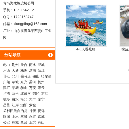
青岛海龙橡皮艇公司
手机：136-1642-1211
Q Q ：1723158747
邮箱：
xiangpting@163.com
厂址：山东省青岛莱西姜山工业
园
4-5人香蕉船
橡皮
分站导航
电白
荆州
天台
丽水
郾城
河西
大通
株洲
洛南
靖江
邗江
北川
驻马店
锡山
哈尔滨
广陵
恭城
东兴
梁河
扬州
滨江
覃塘
赫山
万安
灌云
卢湾
两当
北戴河
郊区
右江
猇亭
白水
松北
大丰
东宁
昌邑
江岸
泗阳
紫金
孟村回族自治县
行唐
抚远
阳城
上思
丰城
永红
谯城
公安
鲤城
鱼台
卫滨
英山
颍州
仁化
钢城
蛟河
东台