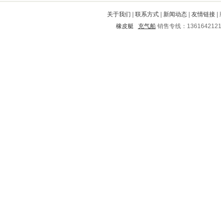
金川
鹰手营子矿区
贵溪
大庆
关于我们
|
联系方式
|
新闻动态
|
友情链接
|
宁阳
顺庆
鹰潭
三穗
乔口
橡皮艇
充气船
销售专线：136164212
召陵
开平
启东
天镇
洛江
文成
镇原
娄底
龙湖
济南
娄烦
获嘉
新野
安乡
汤旺河
翔安
黎川
徐汇
仙桃
九龙
新浦
天长
定边
江口
海港
元江
卧龙
广阳
永安
高县
万荣
香格里拉
宛城
门源
光泽
天元
繁峙
泰顺
嵩明
务川
宝应
普陀
洪洞
玉树
中江
巴林左旗
代县
平乡
江山
镜湖
江都
万柏林
沈阳
黎平
舟山
乐昌
息县
留坝
船山
遵义市
南阳
婺城
龙陵
隆化
洪湖
木里
蒙城
偃师
宝塔
港北
乐业
克山
潮安
铜鼓
鲅鱼圈
福田
咸安
简阳
柳林
巫山
北票
宣化
滨城
田东
临海
钦北
什邡
商河
新泰
仪陇
名山
商水
孟州
鄄城
广元
吴桥
盐边
龙游
会昌
茅箭