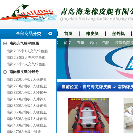
全部商品分类
首页
橡皮艇
船外机
驻马店
西和
新河
永和
尚义
五华
君山
信阳
漂流船|漂流艇
南岗充气船|钓鱼船
南岗2.05米1人充气钓鱼船
南岗2.3米2人充气钓鱼船
南岗2.6米3人充气钓鱼船
南岗橡皮艇|冲锋舟
南岗230铝地板2人橡皮艇
南岗270铝地板3人橡皮艇
当前位置：
青岛海龙橡皮艇
->
南岗橡
南岗330铝地板5人冲锋舟
南岗430铝地板8人冲锋舟
南岗300铝地板5人橡皮艇
南岗360铝地板6人橡皮艇
南岗380铝地板7人橡皮艇
南岗400铝地板8人橡皮艇
南岗470铝地板冲锋舟