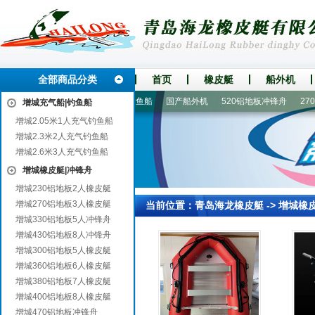
全部商品分类
首页
橡皮艇
船外机
螺旋桨推进器
2.05米1人充气钓鱼船
国产船外机
520铝地板冲锋舟
270
增城充气船|钓鱼船
增城2.05米1人充气钓鱼船
增城2.3米2人充气钓鱼船
增城2.6米3人充气钓鱼船
增城橡皮艇|冲锋舟
增城230铝地板2人橡皮艇
增城270铝地板3人橡皮艇
当前位置：
青岛海龙橡皮艇
->
增城橡
增城330铝地板5人冲锋舟
增城430铝地板8人冲锋舟
增城300铝地板5人橡皮艇
增城360铝地板6人橡皮艇
增城380铝地板7人橡皮艇
增城400铝地板8人橡皮艇
增城470铝地板冲锋舟