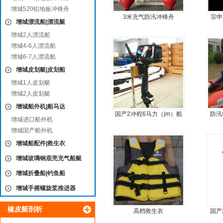
增城520铝地板冲锋舟
3米充气防汛冲锋舟
宗申
增城漂流船|漂流艇
尾机
增城2人漂流船
增城4-6人漂流船
增城6-7人漂流船
增城皮划艇|皮划船
增城1人皮划艇
增城2人皮划艇
增城船外机|船马达
国产2冲程6马力（jm）船
防汛
增城进口船外机
外机
增城国产船外机
增城船配件|救生衣
增城玻璃钢底壳充气船艇
增城折叠船|钓鱼船
增城手摇螺旋桨推进器
橡皮艇剖析
高档救生衣
国产