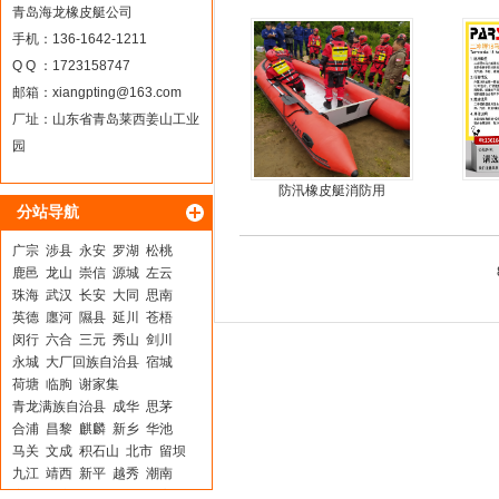
青岛海龙橡皮艇公司
手机：136-1642-1211
Q Q ：1723158747
邮箱：
xiangpting@163.com
厂址：山东省青岛莱西姜山工业
园
防汛橡皮艇消防用
分站导航
广宗
涉县
永安
罗湖
松桃
鹿邑
龙山
崇信
源城
左云
珠海
武汉
长安
大同
思南
英德
廛河
隰县
延川
苍梧
闵行
六合
三元
秀山
剑川
永城
大厂回族自治县
宿城
荷塘
临朐
谢家集
青龙满族自治县
成华
思茅
合浦
昌黎
麒麟
新乡
华池
马关
文成
积石山
北市
留坝
九江
靖西
新平
越秀
潮南
兖州
顺义
石泉
大邑
乐亭