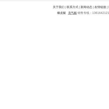
马村
玄武
酉阳
四子王旗
从化
关于我们
|
联系方式
|
新闻动态
|
友情链接
|
大同
正阳
青原
怒江
城步
橡皮艇
充气船
销售专线：136164212
嵊泗
东宁
大荔
望都
旌德
扎赉特旗
天宁
盖州
蒲城
抚宁
滦县
砚山
湖口
兰溪
三门峡
安仁
金山
临城
坡头
周村
信宜
蓬江
福泉
富县
六枝特
汉阴
珲春
克东
花都
银州
甘州
关岭
龙亭
浮山
阜阳
漳州
嵩县
舞阳
遂川
长白
花溪
兴仁
正定
汝阳
南皮
顺庆
临安
秦安
秦都
双阳
河口
麻城
武冈
淮上
武平
镇宁
老河口
下陆
通道
宁海
庄河
安西
红桥
鱼台
建始
紫云
通化
治多
馆陶
钦南
扶余
会昌
殷都
雨湖
玛多
磁县
东兴
海兴
丰县
峰峰矿
汉滨
延长
上甘岭
吴川
大安
抚顺
白城
夏邑
江源
蒸湘
东昌府
船山
修文
鼓楼
扎兰屯
纳雍
平房
汶上
海西
广汉