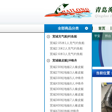
全部商品分类
首页
铁力
杏花岭
福鼎
秀城
永德
济阳
克山
宁江
平安
邢台
宽城充气船|钓鱼船
宽城2.05米1人充气钓鱼船
宽城2.3米2人充气钓鱼船
宽城2.6米3人充气钓鱼船
宽城橡皮艇|冲锋舟
宽城230铝地板2人橡皮艇
宽城270铝地板3人橡皮艇
当前位置
宽城330铝地板5人冲锋舟
宽城430铝地板8人冲锋舟
宽城300铝地板5人橡皮艇
宽城360铝地板6人橡皮艇
宽城380铝地板7人橡皮艇
宽城400铝地板8人橡皮艇
宽城470铝地板冲锋舟