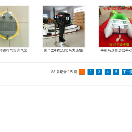
脚踏打气筒充气泵
国产2冲程15hp马力JM船
手摇马达推进器手
外机
器
88 条记录 1/5 页
1
2
3
4
5
下一