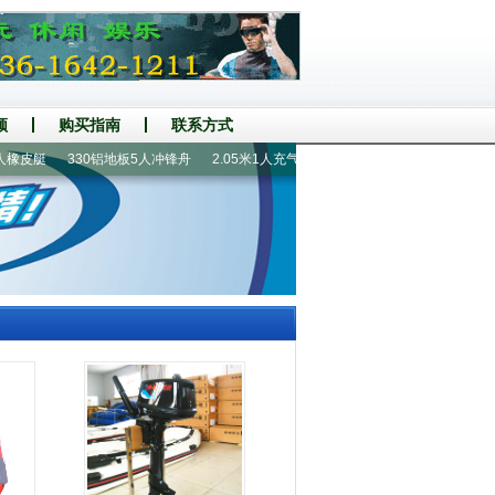
频
购买指南
联系方式
皮艇
330铝地板5人冲锋舟
2.05米1人充气钓鱼船
430铝地板8人冲锋舟
4