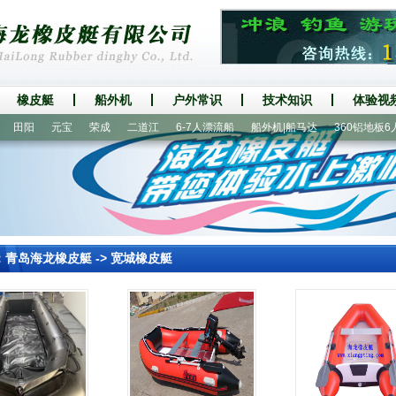
橡皮艇
船外机
户外常识
技术知识
体验视
田阳
元宝
荣成
二道江
6-7人漂流船
船外机|船马达
360铝地板6人橡
：
青岛海龙橡皮艇
->
宽城橡皮艇