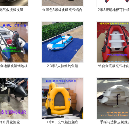
充气救援橡皮艇
红黑色3米橡皮艇充气铝合
2米3塑钢地板可挂
金地板
艇，冲锋舟，坐2
合金地板或塑钢地板
2.3米2人拉丝钓鱼船
铝合金底板充气橡
挂机橡皮艇，冲锋
鱼冲锋艇
舟，动力艇
锋舟尾轮拖轮
1米8，充气船拉丝底
手摇马达橡皮艇推