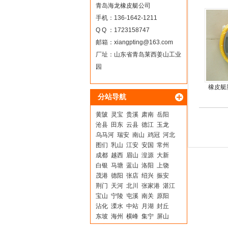
青岛海龙橡皮艇公司
手机：136-1642-1211
Q Q ：1723158747
邮箱：
xiangpting@163.com
厂址：山东省青岛莱西姜山工业
园
橡皮艇
分站导航
黄陂
灵宝
贵溪
肃南
岳阳
沧县
田东
云县
德江
玉龙
乌马河
瑞安
南山
鸡冠
河北
图们
乳山
江安
安国
常州
成都
越西
眉山
湟源
大新
白银
马塘
蓝山
洛阳
上饶
茂港
德阳
张店
绍兴
振安
荆门
天河
北川
张家港
湛江
宝山
宁陵
屯溪
南关
原阳
沾化
溧水
中站
月湖
封丘
东坡
海州
横峰
集宁
屏山
周宁
陇西
同江
湘潭
梁河