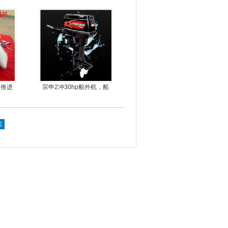
鱼船|折叠艇JM-MOTOR
动推进
宗申2冲30hp船外机，船
尾机，尾挂机，螺旋桨马
达推进器
页