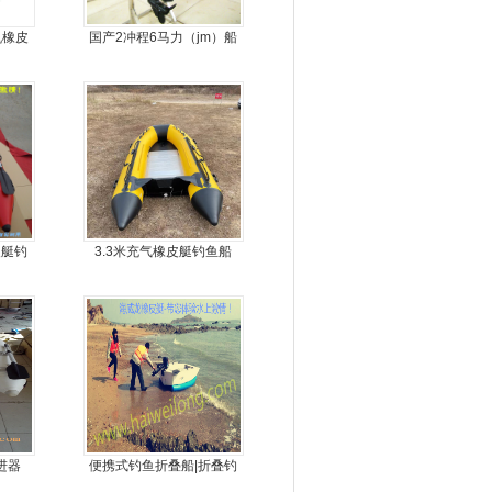
机橡皮
国产2冲程6马力（jm）船
人
外机
皮艇钓
3.3米充气橡皮艇钓鱼船
进器
便携式钓鱼折叠船|折叠钓