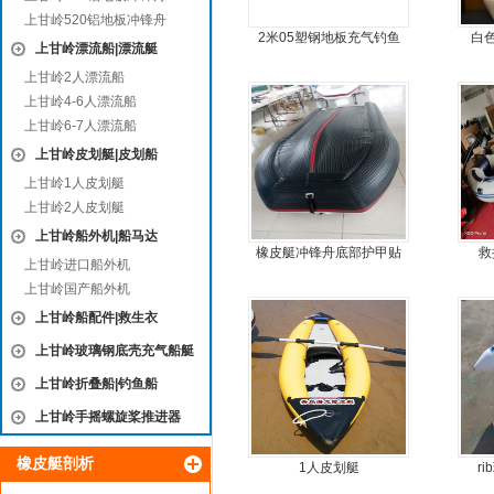
上甘岭520铝地板冲锋舟
2米05塑钢地板充气钓鱼
白
上甘岭漂流船|漂流艇
船
上甘岭2人漂流船
上甘岭4-6人漂流船
上甘岭6-7人漂流船
上甘岭皮划艇|皮划船
上甘岭1人皮划艇
上甘岭2人皮划艇
上甘岭船外机|船马达
橡皮艇冲锋舟底部护甲贴
救
上甘岭进口船外机
耐磨护皮装甲
上甘岭国产船外机
上甘岭船配件|救生衣
上甘岭玻璃钢底壳充气船艇
上甘岭折叠船|钓鱼船
上甘岭手摇螺旋桨推进器
橡皮艇剖析
1人皮划艇
r