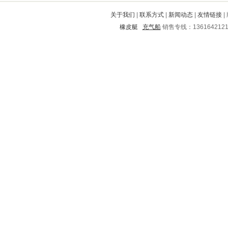
嵊州
龙胜
枝江
丰镇
广南
关于我们
|
联系方式
|
新闻动态
|
友情链接
|
白山
林口
市中
北票
崇左
橡皮艇
充气船
销售专线：136164212
新北
南澳
锦江
西安
蒲县
微山
沁源
双柏
伊通
万柏林
永福
章丘
大安
濠江
永新
椒江
柳州
宜城
邯郸
师宗
阳原
柯城
南靖
秀屿
东湖
遵义市
叶县
留坝
沁阳
二道
延川
林甸
旌德
盱眙
香格里拉
垫江
南皮
长春
河曲
武侯
望都
定西
美溪
张家口
三门
靖边
河南
沅江
鄱阳
兴业
蒙阴
三穗
长治
勐海
朝阳
资源
泰宁
寻乌
阿鲁科尔沁旗
平定
广安
孟连
金寨
崇川
宣化
海陵
会昌
郊区
汇川
龙亭
灵璧
垣曲
绥德
尖草坪
宁国
江干
白玉
淮安
昆都仑
城步
巴塘
新邵
道真
长泰
玉田
榆树
昌江
日照
威县
辉县
灵山
舒兰
商洛
廛河
东昌
大祥
南县
江东
景谷