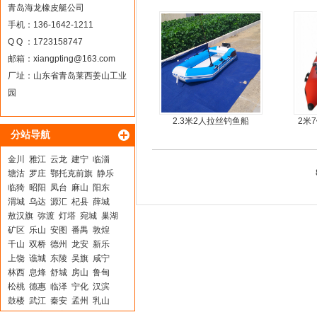
青岛海龙橡皮艇公司
手机：136-1642-1211
Q Q ：1723158747
邮箱：
xiangpting@163.com
厂址：山东省青岛莱西姜山工业
园
2.3米2人拉丝钓鱼船
2米
分站导航
金川
雅江
云龙
建宁
临淄
塘沽
罗庄
鄂托克前旗
静乐
临猗
昭阳
凤台
麻山
阳东
渭城
乌达
源汇
杞县
薛城
敖汉旗
弥渡
灯塔
宛城
巢湖
矿区
乐山
安图
番禺
敦煌
千山
双桥
德州
龙安
新乐
上饶
谯城
东陵
吴旗
咸宁
林西
息烽
舒城
房山
鲁甸
松桃
德惠
临泽
宁化
汉滨
鼓楼
武江
秦安
孟州
乳山
恩施
延庆
元宝
灌阳
金城江