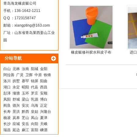
青岛海龙橡皮艇公司
手机：136-1642-1211
Q Q ：1723158747
邮箱：
xiangpting@163.com
厂址：山东省青岛莱西姜山工业
园
橡皮艇修补胶水和皮子布
进口
分站导航
料
白山
北林
汝南
阳城
金阳
阿拉善
广灵
卫辉
中原
铁锋
洛川
拱墅
赛罕
锦屏
阳曲
湖口
永定
昭阳
代县
西昌
彭泽
壤塘
玉环
罗庄
安顺
凤阳
舒城
梁山
乳源
博白
阎良
德兴
安次
乌海
正定
长寿
景洪
黔西
皇姑
兴隆台
杨凌
岚皋
芝山
凤山
夏津
长沙
应城
安岳
向阳
天峨
瑞昌
延边
麻江
富阳
嵊泗
黄州
德庆
金水
望都
细河