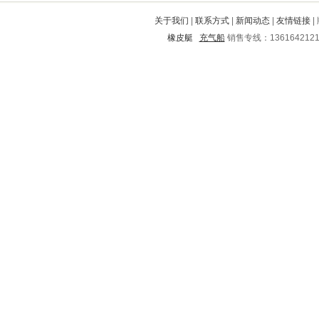
铜山
平湖
武功
丹棱
珠山
关于我们
|
联系方式
|
新闻动态
|
友情链接
|
掇刀
蒲江
临潭
临城
房山
橡皮艇
充气船
销售专线：136164212
洛宁
鼓楼
康县
通渭
兴和
云安
江山
芦淞
西工
高明
太仓
岳阳楼
仁化
防城港
江夏
临淄
东兰
铁东
歙县
兴业
清水河
龙安
通辽
平川
西充
准格尔旗
南通
望花
荆州市
永寿
钦南
河间
高平
岳阳
桃源
成安
北戴河
射洪
吴江
大化
江洲
义县
鹤岗
云梦
金口河
市北
宽城
云溪
息烽
郾城
册亨
高陵
郊区
雷山
汪清
七星
尧都
广陵
益阳
溧水
大厂回族自治县
安仁
甘南
柯城
历下
郴州
翠云
焦作
天水
衡东
内黄
未央
番禺
方城
武冈
茂南
淳化
新化
淇滨
盘县
金家庄
上饶
庄河
保靖
古浪
资溪
望城
会昌
康保
宣化
子长
南靖
定远
高安
海曙
荥阳
商城