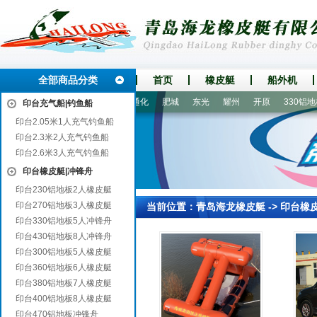
全部商品分类
首页
橡皮艇
船外机
兰
洪湖
荷塘
库伦旗
通化
肥城
东光
耀州
开原
330铝地板
印台充气船|钓鱼船
印台2.05米1人充气钓鱼船
印台2.3米2人充气钓鱼船
印台2.6米3人充气钓鱼船
印台橡皮艇|冲锋舟
印台230铝地板2人橡皮艇
印台270铝地板3人橡皮艇
当前位置：
青岛海龙橡皮艇
->
印台橡
印台330铝地板5人冲锋舟
印台430铝地板8人冲锋舟
印台300铝地板5人橡皮艇
印台360铝地板6人橡皮艇
印台380铝地板7人橡皮艇
印台400铝地板8人橡皮艇
印台470铝地板冲锋舟