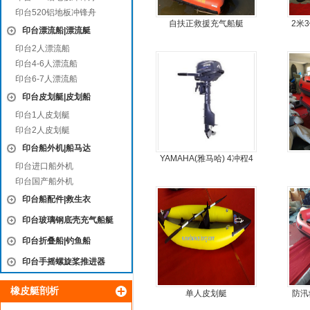
印台520铝地板冲锋舟
自扶正救援充气船艇
2米
印台漂流船|漂流艇
印台2人漂流船
印台4-6人漂流船
印台6-7人漂流船
印台皮划艇|皮划船
印台1人皮划艇
印台2人皮划艇
印台船外机|船马达
YAMAHA(雅马哈) 4冲程4
印台进口船外机
马力船外机
印台国产船外机
印台船配件|救生衣
印台玻璃钢底壳充气船艇
印台折叠船|钓鱼船
印台手摇螺旋桨推进器
橡皮艇剖析
单人皮划艇
防汛