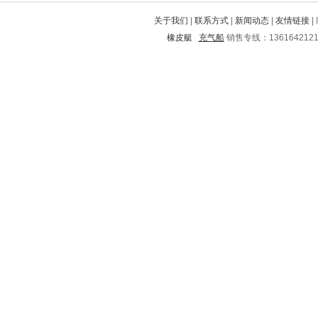
连云区
嵩县
南澳
青山湖
昌宁
关于我们
|
联系方式
|
新闻动态
|
友情链接
|
祁阳
依兰
沙洋
郎溪
河津
橡皮艇
充气船
销售专线：136164212
雨城
涿州
大洼
留坝
河东
岳麓
扶风
宁海
尚义
下陆
铁岭
乡宁
齐齐哈尔
宽城满族自治县
富拉尔基
枞阳
细河
珠晖
古浪
黑水
罗甸
宜宾
乌达
汉阴
荔蒲
高唐
千山
会昌
突泉
砚山
合阳
临潭
义马
金秀
盘县
凤翔
西华
虹口
上饶
铁西
句容
阿城
潞西
偏关
黄龙
黔南
北海
自贡
霞山
嘉祥
岭东
盐津
利川
孝昌
城西
招远
长安
唐河
洪泽
依安
信州
包河
湘桥
岳塘
金阳
绥宁
微山
北塔
宣化
永红
社旗
名山
站前
山阳
潍城
池州
开鲁
牟定
米易
临翔
华安
郾城
阳东
塔河
爱民
浠水
石拐
樟树
岳西
如东
坊子
获嘉
镇江
吉县
抚顺
大渡口