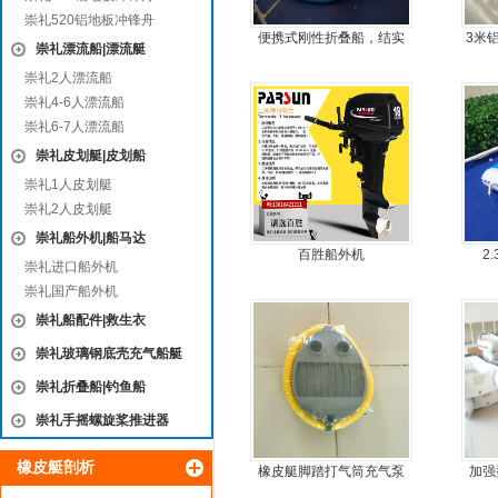
崇礼520铝地板冲锋舟
便携式刚性折叠船，结实
3米
崇礼漂流船|漂流艇
耐扎，方便折叠
崇礼2人漂流船
崇礼4-6人漂流船
崇礼6-7人漂流船
崇礼皮划艇|皮划船
崇礼1人皮划艇
崇礼2人皮划艇
崇礼船外机|船马达
百胜船外机
2
崇礼进口船外机
崇礼国产船外机
崇礼船配件|救生衣
崇礼玻璃钢底壳充气船艇
崇礼折叠船|钓鱼船
崇礼手摇螺旋桨推进器
橡皮艇剖析
橡皮艇脚踏打气筒充气泵
加强