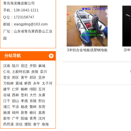
青岛海龙橡皮艇公司
手机：136-1642-1211
Q Q ：1723158747
邮箱：
xiangpting@163.com
厂址：山东省青岛莱西姜山工业
园
3米铝合金地板或塑钢地板
宗申
分站导航
5人可挂机橡皮艇，冲锋
尾机
舟，动力艇
汉南
陆川
宿迁
开阳
麻城
仁化
土默特右旗
炎陵
栾川
普安
郊区
黄平
郊区
贡井
万柏林
翼城
桥西
永年
太子河
建平
仁怀
榆树
绵阳
五河
谷城
西林
垦利
大竹
永康
江干
韶山
孝感
东陵
邢台
浦江
平凉
杨凌
繁峙
东营
杨浦
锦州
新青
榆社
嘉善
新华
广平
阳城
青秀
沈河
昂昂溪
崇信
濮阳
泰宁
南海
泸溪
铁锋
贡山
淇县
神木