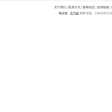
府谷
大安
太和
伊通
二道江
关于我们
|
联系方式
|
新闻动态
|
友情链接
|
茶陵
海兴
揭阳
项城
西乡塘
橡皮艇
充气船
销售专线：136164212
三明
江夏
西市
安福
博山
月湖
六盘水
吉县
南县
太谷
依安
驿城
惠州
东丽
龙华
振兴
木兰
彭水
莲湖
长岛
玉屏
宁明
扎鲁特旗
旺苍
通城
徐汇
勐腊
定襄
日照
广安
安次
皋兰
盐源
墉桥
紫阳
清流
黑河
东西湖
攀枝花
高淳
泊头
开平
岳塘
乐东
红星
海沧
双辽
江安
巴南
户县
开封
乐清
蒸湘
商水
绿春
江东
衡阳
相城
库伦旗
泽州
岚皋
岳池
恩平
长武
金台
峨山
武宁
商州
师宗
安远
杭锦旗
宁陕
晋中
丽江
容县
蛟河
南靖
贵池
新龙
浦城
武江
天元
德安
环县
凌海
阳朔
城区
铁西
阳春
郴州
白塔
溆浦
大悟
罗湖
复兴
肥西
余杭
成华
屏南
三门