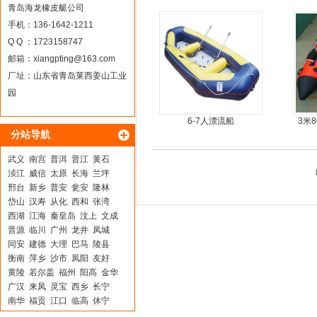
鱼冲锋艇
青岛海龙橡皮艇公司
手机：136-1642-1211
Q Q ：1723158747
邮箱：
xiangpting@163.com
厂址：山东省青岛莱西姜山工业
园
6-7人漂流船
3米
分站导航
武义
南宫
普洱
晋江
黄石
浈江
威信
太原
长海
兰坪
邢台
新乡
普安
瓮安
隆林
岱山
汉寿
从化
西和
张湾
西湖
江海
秦皇岛
汶上
文成
晋源
临川
广州
龙井
凤城
同安
建德
大理
巴马
陵县
衡南
萍乡
沙市
凤阳
友好
黄陵
若尔盖
福州
阳高
金华
广汉
来凤
灵宝
西乡
长宁
南华
福贡
江口
临高
休宁
从江
土默特左旗
汕头
茂县