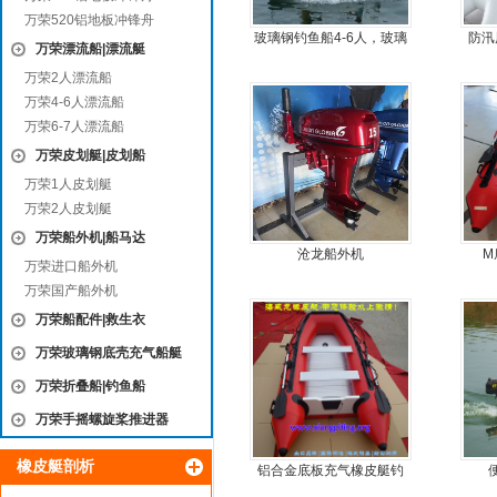
万荣520铝地板冲锋舟
玻璃钢钓鱼船4-6人，玻璃
防汛
万荣漂流船|漂流艇
钢快艇冲锋舟钓鱼娱乐艇
万荣2人漂流船
4.3米前操
万荣4-6人漂流船
万荣6-7人漂流船
万荣皮划艇|皮划船
万荣1人皮划艇
万荣2人皮划艇
万荣船外机|船马达
沧龙船外机
M
万荣进口船外机
万荣国产船外机
万荣船配件|救生衣
万荣玻璃钢底壳充气船艇
万荣折叠船|钓鱼船
万荣手摇螺旋桨推进器
橡皮艇剖析
铝合金底板充气橡皮艇钓