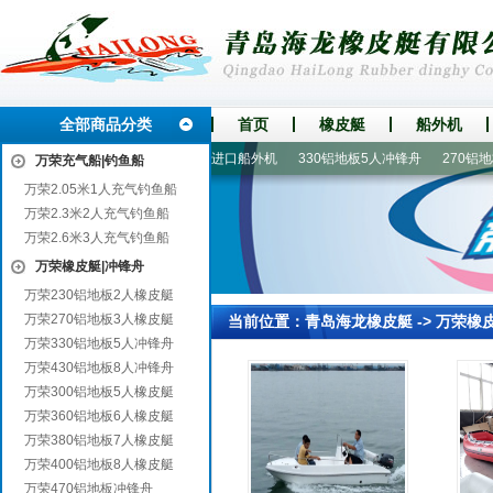
全部商品分类
首页
橡皮艇
船外机
皮划船
360铝地板6人橡皮艇
进口船外机
330铝地板5人冲锋舟
270铝地板
万荣充气船|钓鱼船
万荣2.05米1人充气钓鱼船
万荣2.3米2人充气钓鱼船
万荣2.6米3人充气钓鱼船
万荣橡皮艇|冲锋舟
万荣230铝地板2人橡皮艇
万荣270铝地板3人橡皮艇
当前位置：
青岛海龙橡皮艇
->
万荣橡
万荣330铝地板5人冲锋舟
万荣430铝地板8人冲锋舟
万荣300铝地板5人橡皮艇
万荣360铝地板6人橡皮艇
万荣380铝地板7人橡皮艇
万荣400铝地板8人橡皮艇
万荣470铝地板冲锋舟