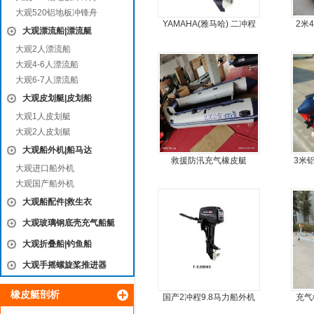
大观520铝地板冲锋舟
YAMAHA(雅马哈) 二冲程
2米
大观漂流船|漂流艇
15马力船外机
大观2人漂流船
大观4-6人漂流船
大观6-7人漂流船
大观皮划艇|皮划船
大观1人皮划艇
大观2人皮划艇
大观船外机|船马达
救援防汛充气橡皮艇
3米
大观进口船外机
大观国产船外机
大观船配件|救生衣
大观玻璃钢底壳充气船艇
大观折叠船|钓鱼船
大观手摇螺旋桨推进器
橡皮艇剖析
国产2冲程9.8马力船外机
充气