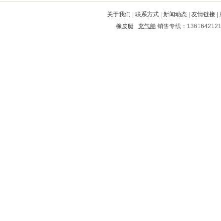
沈阳
钦南
博白
宜阳
岱岳
关于我们
|
联系方式
|
新闻动态
|
友情链接
|
什邡
修水
兰西
万源
固镇
橡皮艇
充气船
销售专线：136164212
乌伊岭
偃师
农安
北林
万宁
寿阳
高唐
阳新
临洮
芷江
临武
高明
荷泽
新宁
道真
阳江
云龙
余姚
荣成
英德
广阳
远安
泰安
汝南
壤塘
吉利
枣强
清远
仁化
雅江
河南
沁水
融安
金口河
铁山港
宝清
屯留
华莹
宁河
石城
五通桥
呼和浩特
灵川
盈江
容城
通城
莲花
安源
梅县
洛南
雷波
乐都县
宜春
邵阳
岭东
亭湖
辉南
泗县
修文
紫云
鄂尔多斯
曲周
江都
广安
东胜
罗源
安陆
宿松
自贡
富宁
张家界
红安
高邮
龙安
双辽
临猗
道外
苏州
南芬
黎城
石台
宣威
李沧
铁岭
青岛
云城
蚌埠
新泰
嘉定
海林
章丘
薛城
金水
东宝
丰台
沈丘
毕节地区
石景山