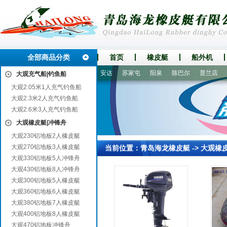
全部商品分类
首页
橡皮艇
船外机
铁岭
南岳
肃州
进贤
安达
苏家屯
阳泉
陈巴尔
普兰店
3
大观充气船|钓鱼船
大观2.05米1人充气钓鱼船
大观2.3米2人充气钓鱼船
大观2.6米3人充气钓鱼船
大观橡皮艇|冲锋舟
大观230铝地板2人橡皮艇
大观270铝地板3人橡皮艇
当前位置：
青岛海龙橡皮艇
->
大观橡
大观330铝地板5人冲锋舟
大观430铝地板8人冲锋舟
大观300铝地板5人橡皮艇
大观360铝地板6人橡皮艇
大观380铝地板7人橡皮艇
大观400铝地板8人橡皮艇
大观470铝地板冲锋舟