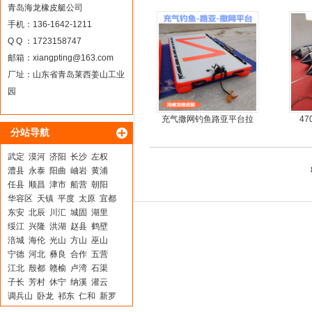
青岛海龙橡皮艇公司
手机：136-1642-1211
Q Q ：1723158747
邮箱：
xiangpting@163.com
厂址：山东省青岛莱西姜山工业
园
充气撒网钓鱼路亚平台拉
4
分站导航
丝气垫魔毯
武定
漠河
济阳
长沙
左权
澧县
永泰
阳曲
岫岩
黄浦
任县
顺昌
津市
船营
朝阳
华容区
天镇
平度
太原
宜都
东安
北辰
川汇
城固
湖里
绥江
兴隆
洪湖
赵县
鹤壁
涪城
海伦
光山
方山
巫山
宁德
河北
彝良
合作
五营
江北
殷都
赣榆
卢湾
石渠
子长
芳村
休宁
纳溪
灌云
调兵山
卧龙
祁东
仁和
新罗
萧山
花垣
夹江
邵阳
南丰