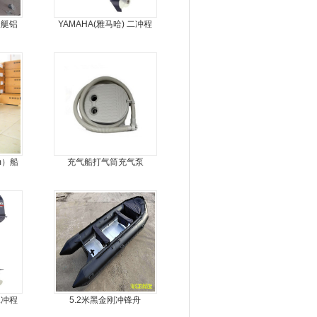
皮艇铝
YAMAHA(雅马哈) 二冲程
舟
15马力船外机
m）船
充气船打气筒充气泵
二冲程
5.2米黑金刚冲锋舟