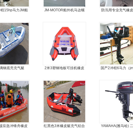
程15hp马力JM船
JM-MOTOR船外机马达螺
防汛用专业充气橡
外机
旋桨舷外机挂浆机
合金地板冲锋
b玻璃钢底壳充气艇
2米3塑钢地板可挂机橡皮
国产2冲程6马力（j
艇，冲锋舟，坐2人
外机
援应急冲锋舟橡皮
红黑色3米橡皮艇充气铝合
YAMAHA(雅马哈) 