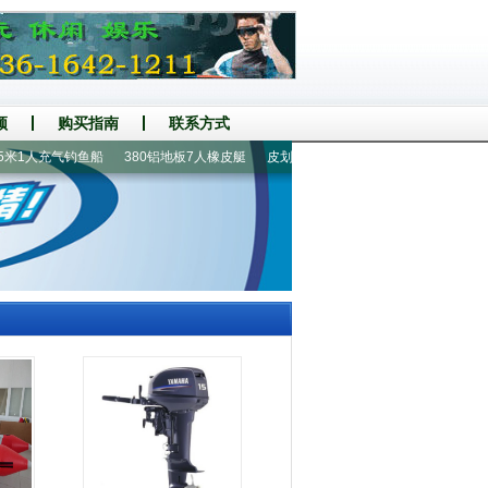
频
购买指南
联系方式
米1人充气钓鱼船
380铝地板7人橡皮艇
皮划艇|皮划船
400铝地板8人橡皮艇