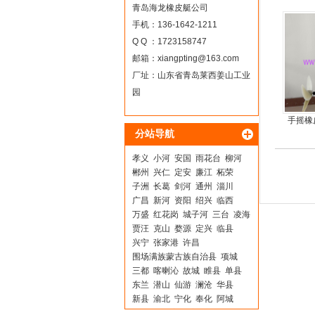
青岛海龙橡皮艇公司
手机：136-1642-1211
Q Q ：1723158747
邮箱：
xiangpting@163.com
厂址：山东省青岛莱西姜山工业
园
手摇橡
分站导航
手摇
孝义
小河
安国
雨花台
柳河
郴州
兴仁
定安
廉江
柘荣
子洲
长葛
剑河
通州
淄川
广昌
新河
资阳
绍兴
临西
万盛
红花岗
城子河
三台
凌海
贾汪
克山
婺源
定兴
临县
兴宁
张家港
许昌
围场满族蒙古族自治县
项城
三都
喀喇沁
故城
睢县
单县
东兰
潜山
仙游
澜沧
华县
新县
渝北
宁化
奉化
阿城
五通桥
吉安
荆门
李沧
泰州