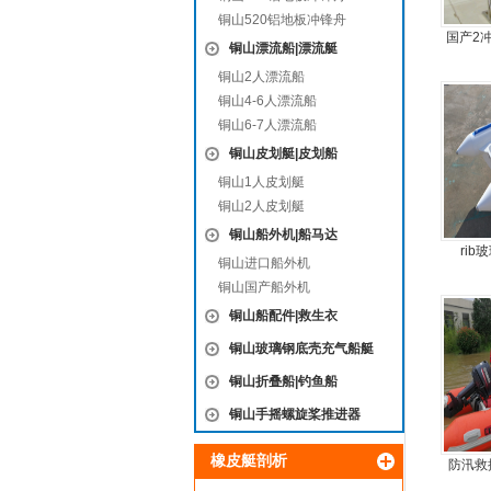
铜山520铝地板冲锋舟
国产2冲
铜山漂流船|漂流艇
铜山2人漂流船
铜山4-6人漂流船
铜山6-7人漂流船
铜山皮划艇|皮划船
铜山1人皮划艇
铜山2人皮划艇
铜山船外机|船马达
ri
铜山进口船外机
铜山国产船外机
铜山船配件|救生衣
铜山玻璃钢底壳充气船艇
铜山折叠船|钓鱼船
铜山手摇螺旋桨推进器
橡皮艇剖析
防汛救