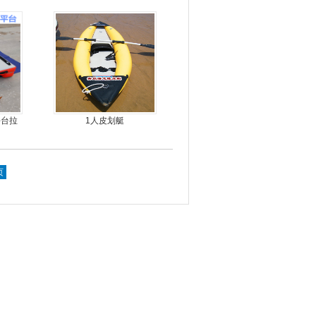
平台拉
1人皮划艇
页