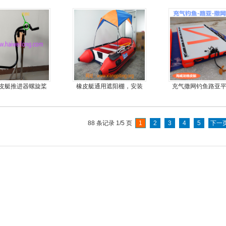
艇厂家直销
金地板
30马力船外机
皮艇推进器螺旋桨
橡皮艇通用遮阳棚，安装
充气撒网钓鱼路亚
马达钓鱼船推进器
简单方便，质量好，价格
丝气垫魔毯
优
88 条记录 1/5 页
1
2
3
4
5
下一