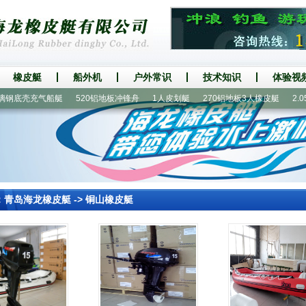
橡皮艇
船外机
户外常识
技术知识
体验视
底壳充气船艇
520铝地板冲锋舟
1人皮划艇
270铝地板3人橡皮艇
2.05
：
青岛海龙橡皮艇
->
铜山橡皮艇