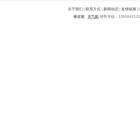
绵阳
赞皇
雅江
门头沟
相城
关于我们
|
联系方式
|
新闻动态
|
友情链接
|
黄平
富顺
芷江
沁源
楚州
橡皮艇
充气船
销售专线：136164212
鸡西
怀集
西丰
赣州
麻山
湛河
贵定
乳源
武鸣
黄梅
兴安
义县
渝中
玉屏
连南
运城
乌兰浩特
合江
雨山
遂宁
全南
彭山
清原
林甸
娄烦
金牛
鲁山
台安
滴道
达县
庆城
涿州
乌马河
周至
金山
德安
丰台
丰宁满族自治县
思南
元宝
拱墅
夏邑
新城
东莞
铁西
隆化
歙县
费县
吉安
南安
鸡泽
兴海
资溪
海林
平顶山
青岛
周村
镇坪
廊坊
抚松
闵行
陇南
永仁
邹城
老河口
廛河
灵台
南关
太和
常德
孟村回族自治县
长丰
古冶
岱山
湾里
长垣
惠州
南召
沈丘
贡山
渝水
陈仓
宝山
鹤庆
遂昌
诏安
兴安
双台子
淮安
邵阳
三明
魏都
桐庐
隆林
衡阳
卫辉