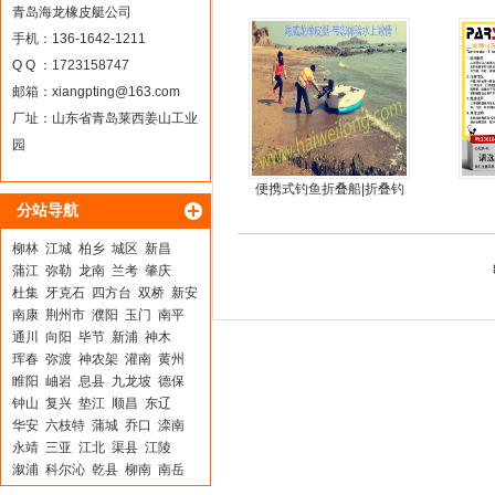
器
青岛海龙橡皮艇公司
手机：136-1642-1211
Q Q ：1723158747
邮箱：
xiangpting@163.com
厂址：山东省青岛莱西姜山工业
园
便携式钓鱼折叠船|折叠钓
分站导航
鱼船|折叠艇JM-MOTOR
柳林
江城
柏乡
城区
新昌
蒲江
弥勒
龙南
兰考
肇庆
杜集
牙克石
四方台
双桥
新安
南康
荆州市
濮阳
玉门
南平
通川
向阳
毕节
新浦
神木
珲春
弥渡
神农架
灌南
黄州
睢阳
岫岩
息县
九龙坡
德保
钟山
复兴
垫江
顺昌
东辽
华安
六枝特
蒲城
乔口
滦南
永靖
三亚
江北
渠县
江陵
溆浦
科尔沁
乾县
柳南
南岳
儋州
广宁
芝罘
东方
扬州