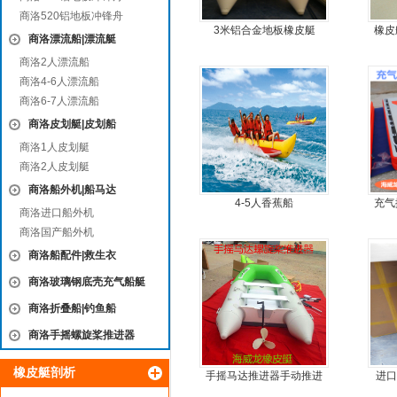
商洛520铝地板冲锋舟
3米铝合金地板橡皮艇
橡皮
商洛漂流船|漂流艇
商洛2人漂流船
商洛4-6人漂流船
商洛6-7人漂流船
商洛皮划艇|皮划船
商洛1人皮划艇
商洛2人皮划艇
商洛船外机|船马达
4-5人香蕉船
充气
商洛进口船外机
商洛国产船外机
商洛船配件|救生衣
商洛玻璃钢底壳充气船艇
商洛折叠船|钓鱼船
商洛手摇螺旋桨推进器
橡皮艇剖析
手摇马达推进器手动推进
进口