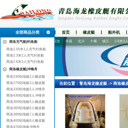
全部商品分类
首页
橡皮艇
船外机
石桥
雁江
双牌
彭州
安次
许昌
北川
十堰
镇江
2.6米3人
商洛充气船|钓鱼船
商洛2.05米1人充气钓鱼船
商洛2.3米2人充气钓鱼船
商洛2.6米3人充气钓鱼船
商洛橡皮艇|冲锋舟
商洛230铝地板2人橡皮艇
商洛270铝地板3人橡皮艇
当前位置：
青岛海龙橡皮艇
->
商洛橡
商洛330铝地板5人冲锋舟
商洛430铝地板8人冲锋舟
商洛300铝地板5人橡皮艇
商洛360铝地板6人橡皮艇
商洛380铝地板7人橡皮艇
商洛400铝地板8人橡皮艇
商洛470铝地板冲锋舟