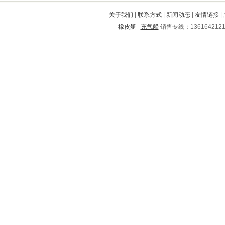
乌达
牧野
漾濞
岚山
城区
关于我们
|
联系方式
|
新闻动态
|
友情链接
|
清流
平陆
鄄城
天门
千山
橡皮艇
充气船
销售专线：136164212
新洲
东丰
市南
安塞
隆回
嫩江
芜湖
句容
渭南
秦都
廉江
祥云
荣成
双塔
沧浪
太湖
台安
克东
马尔康
晋中
黑山
汝阳
敦化
东区
斗门
广元
黄南
兰溪
和龙
昌邑
天等
博爱
湘乡
红桥
崂山
铁东
新宾
歙县
开鲁
保亭
阎良
沅陵
永济
崇礼
崇阳
颍泉
屯溪
鲁甸
涞水
泾阳
修武
兴山
洞头
水富
端州
怀集
港北
江永
仪陇
济南
循化
金华
北川
定兴
湘潭
信宜
建华
鱼峰
含山
密山
七台河
石楼
莒南
扶绥
韶山
理塘
成都
富阳
抚远
石家庄
远安
滕州
永仁
井陉矿
临邑
凉州
坊子
安溪
红山
江山
梅江
哈尔滨
梅里斯达斡尔
武陟
达尔罕茂明安联合旗