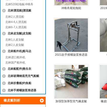
北林520铝地板冲锋舟
冲锋舟尾轮拖轮
20
北林漂流船|漂流艇
动力
北林2人漂流船
北林4-6人漂流船
北林6-7人漂流船
北林皮划艇|皮划船
北林1人皮划艇
北林2人皮划艇
北林船外机|船马达
2021款手摇螺旋桨推进器
北林进口船外机
北林国产船外机
北林船配件|救生衣
北林玻璃钢底壳充气船艇
北林折叠船|钓鱼船
北林手摇螺旋桨推进器
橡皮艇剖析
加强型加厚型充气橡皮艇
橡皮