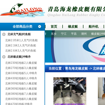
全部商品分类
首页
橡皮艇
船外机
溪
鄢陵
裕华
香坊
新青
东乡
宁江
平昌
潮州
橡皮艇|冲锋舟
北林充气船|钓鱼船
北林2.05米1人充气钓鱼船
北林2.3米2人充气钓鱼船
北林2.6米3人充气钓鱼船
北林橡皮艇|冲锋舟
北林230铝地板2人橡皮艇
北林270铝地板3人橡皮艇
当前位置：
青岛海龙橡皮艇
->
北林橡
北林330铝地板5人冲锋舟
北林430铝地板8人冲锋舟
北林300铝地板5人橡皮艇
北林360铝地板6人橡皮艇
北林380铝地板7人橡皮艇
北林400铝地板8人橡皮艇
北林470铝地板冲锋舟