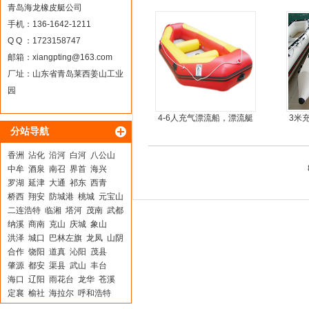
简单
青岛海龙橡皮艇公司
手机：136-1642-1211
Q Q ：1723158747
邮箱：
xiangpting@163.com
厂址：山东省青岛莱西姜山工业
园
4-6人充气漂流船，漂流艇
3米
分站导航
香洲
沾化
沿河
白河
八公山
中牟
酒泉
南召
界首
海兴
罗湖
延津
大通
祁东
西青
桥西
翔安
防城港
桃城
元宝山
二连浩特
临湘
塔河
茂南
武都
纳溪
商南
克山
庆城
象山
洪泽
城口
巴林左旗
龙凤
山阴
合作
饶阳
道真
沁阳
茂县
肇源
都安
渠县
武山
丰台
海口
辽阳
雨花台
龙华
苍溪
定襄
榆社
海拉尔
呼和浩特
永嘉
峨边
王益
当涂
卓尼