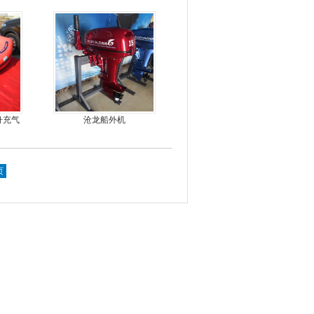
锋舟充气艇钓鱼船
舟充气
沧龙船外机
页