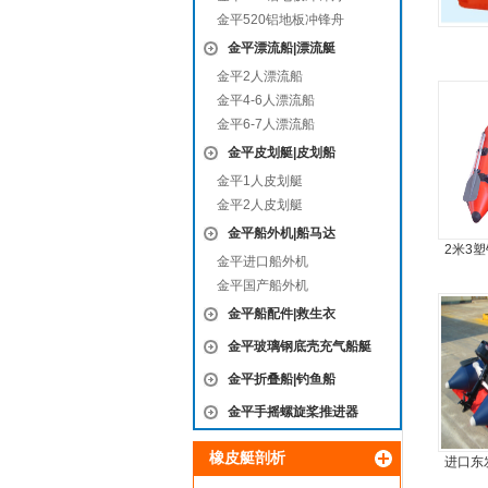
金平520铝地板冲锋舟
金平漂流船|漂流艇
金平2人漂流船
金平4-6人漂流船
金平6-7人漂流船
金平皮划艇|皮划船
金平1人皮划艇
金平2人皮划艇
金平船外机|船马达
2米3
金平进口船外机
艇，
金平国产船外机
金平船配件|救生衣
金平玻璃钢底壳充气船艇
金平折叠船|钓鱼船
金平手摇螺旋桨推进器
橡皮艇剖析
进口东