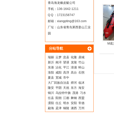
青岛海龙橡皮艇公司
手机：136-1642-1211
Q Q ：1723158747
邮箱：
xiangpting@163.com
厂址：山东省青岛莱西姜山工业
园
M底
分站导航
瑞丽
云梦
息县
化隆
鼎城
新沂
南浔
望谟
龙陵
竹山
东港
沾化
平江
漳浦
蚌山
淮阳
咸阳
高淳
高台
石拐
夏县
宽城
市中
大厂回族自治县
师河
临沭
隆安
平阴
天祝
东方
海安
铜川
乌拉特中旗
茂港
习水
任县
阳朔
江都
舞钢
西盟
溧阳
任丘
明水
安阳
常德
勐海
孟津
铜陵
潞西
万州
来宾
清水
平舆
东山
贵南