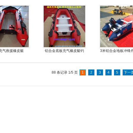
推进器螺旋桨
皮艇
充气救援橡皮艇
铝合金底板充气橡皮艇钓
3米铝合金地板冲锋
鱼冲锋艇
皮划艇
88 条记录 1/5 页
1
2
3
4
5
下一