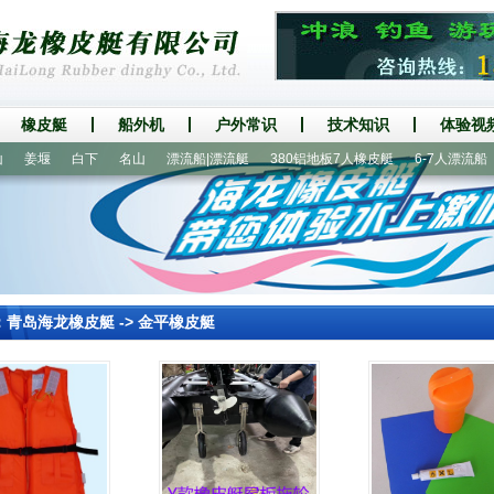
橡皮艇
船外机
户外常识
技术知识
体验视
姜堰
白下
名山
漂流船|漂流艇
380铝地板7人橡皮艇
6-7人漂流船
1
：
青岛海龙橡皮艇
->
金平橡皮艇