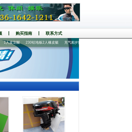
频
购买指南
联系方式
人皮划艇
230铝地板2人橡皮艇
充气船|钓鱼船
玻璃钢底壳充气船艇
手摇