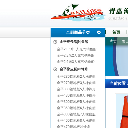
全部商品分类
首页
抚松
新邵
桃山
铜官山
广灵
龙山
武陵源
崇州
廊坊
鲁山
金平充气船|钓鱼船
金平2.05米1人充气钓鱼船
金平2.3米2人充气钓鱼船
金平2.6米3人充气钓鱼船
金平橡皮艇|冲锋舟
金平230铝地板2人橡皮艇
金平270铝地板3人橡皮艇
当前位置
金平330铝地板5人冲锋舟
金平430铝地板8人冲锋舟
金平300铝地板5人橡皮艇
金平360铝地板6人橡皮艇
金平380铝地板7人橡皮艇
金平400铝地板8人橡皮艇
金平470铝地板冲锋舟