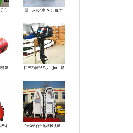
皮子布
进口东发2冲15马力船外
机船尾机舷外机
漂流艇
国产2冲程6马力（jm）船
外机
地板橡
2米3铝合金地板橡皮艇冲