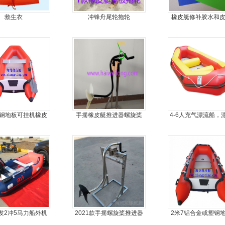
救生衣
冲锋舟尾轮拖轮
橡皮艇修补胶水和
料
塑钢地板可挂机橡皮
手摇橡皮艇推进器螺旋桨
4-6人充气漂流船，
冲锋舟，坐2人
手摇马达钓鱼船推进器
发2冲5马力船外机
2021款手摇螺旋桨推进器
2米7铝合金或塑钢