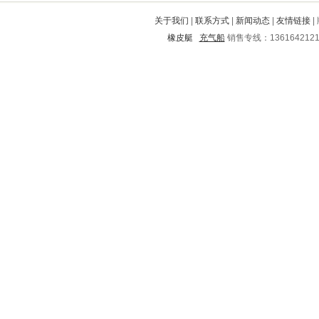
涿鹿
自治州
廉江
云溪
白城
关于我们
|
联系方式
|
新闻动态
|
友情链接
|
碌曲
铜川
带岭
绵竹
和林格尔
橡皮艇
充气船
销售专线：136164212
新乡
镇康
新华
沐川
河东
双柏
康县
玉州
古交
虎林
茂港
古蔺
莱城
隆林
古田
都安
左云
郊区
钟楼
双塔
永昌
罗定
水富
巴彦
正宁
市中
永嘉
清徐
岳阳
江山
张家川
广河
红塔
克山
银海
陆河
沿滩
泸定
资阳
肥西
深州
温县
中江
阜阳
邗江
永清
金门
庐山
红河
河南
晋江
神池
金安
平遥
黄龙
双峰
嘉禾
金川
罗庄
霍山
阜南
武义
胶南
太湖
白下
合阳
长乐
自贡
西湖
内乡
洞口
土默特右旗
大邑
惠水
华坪
长春
和平
喀喇沁旗
歙县
成安
凤县
周村
隆尧
兴宁
东阿
永善
南明
呼伦贝尔
鹤城
赣榆
呼兰
陈仓
天柱
平度
冠县
北票
宁强
宁安
兴县