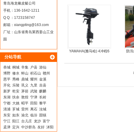
青岛海龙橡皮艇公司
手机：136-1642-1211
Q Q ：1723158747
邮箱：
xiangpting@163.com
厂址：山东省青岛莱西姜山工业
园
YAMAHA(雅马哈) 4冲程6
防汛
分站导航
马力船外机
恭城
桐城
辛集
户县
游仙
博野
修水
蚌山
积石山
赣州
恩平
秀峰
鼎城
耀州
金溪
开化
乐陵
巩义
九里
吉县
新罗
乾安
茅箭
武陵
麒麟
东湖
扶余
敦煌
宁津
长岭
宁都
大姚
昭平
田阳
黎平
清浦
芗城
雷州
离石
汝城
东安
如东
渝北
临汾
固镇
宁江
阳江
台儿庄
龙沙
富宁
孟津
定兴
中沙群岛
友好
沭阳
皇姑
婺源
君山
珠海
丹徒