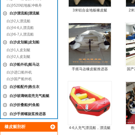
白沙520铝地板冲锋舟
3米铝合金地板橡皮艇
2
白沙漂流船|漂流艇
白沙2人漂流船
白沙4-6人漂流船
白沙6-7人漂流船
白沙皮划艇|皮划船
白沙1人皮划艇
白沙2人皮划艇
白沙船外机|船马达
手摇马达橡皮艇推进器
国产
白沙进口船外机
白沙国产船外机
白沙船配件|救生衣
白沙玻璃钢底壳充气船艇
白沙折叠船|钓鱼船
白沙手摇螺旋桨推进器
橡皮艇剖析
4-6人充气漂流船，漂流艇
救