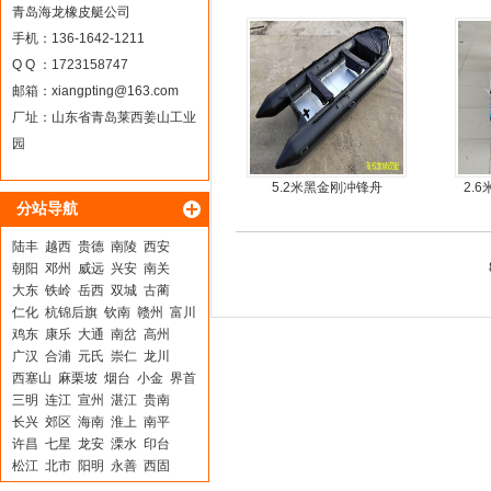
青岛海龙橡皮艇公司
手机：136-1642-1211
Q Q ：1723158747
邮箱：
xiangpting@163.com
厂址：山东省青岛莱西姜山工业
园
5.2米黑金刚冲锋舟
2.
分站导航
陆丰
越西
贵德
南陵
西安
朝阳
邓州
威远
兴安
南关
大东
铁岭
岳西
双城
古蔺
仁化
杭锦后旗
钦南
赣州
富川
鸡东
康乐
大通
南岔
高州
广汉
合浦
元氏
崇仁
龙川
西塞山
麻栗坡
烟台
小金
界首
三明
连江
宣州
湛江
贵南
长兴
郊区
海南
淮上
南平
许昌
七星
龙安
溧水
印台
松江
北市
阳明
永善
西固
东川
长治
赞皇
阆中
大冶