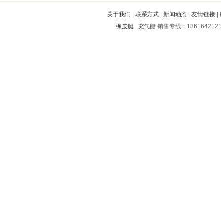
醴陵
宁陕
东阿
城区
江山
关于我们
|
联系方式
|
新闻动态
|
友情链接
|
河津
晋宁
九江
绿园
肃南
橡皮艇
充气船
销售专线：136164212
太子河
泗水
容县
景德镇
胶南
靖江
洮北
巴中
毕节地区
河东
临桂
沿河
长垣
雨山
珠晖
木里
龙湾
泰宁
和林格尔
江华
上甘岭
汤旺河
牟定
尤溪
隆昌
金寨
怀化
惠东
泸西
舒兰
景宁
达州
灵丘
广安
江津
海珠
沅江
巴马
渭源
珠海
新兴
华池
丛台
西华
德安
岚山
房县
清浦
抚顺
富阳
文山
旬阳
东山
广水
新田
龙陵
宁武
大庆
宣城
富顺
资兴
柳城
鹤岗
大同
宣武
白云
芙蓉
五寨
阿巴嘎
江北
安仁
涞水
天峻
永济
永昌
华县
卓尼
北宁
潜江
辽中
定襄
白下
海城
韶关
桃源
留坝
石鼓
南岸
瑞丽
南皮
尉氏
霞山
旺苍
栾城
楚雄
七台河
沂源
务川
公安
临沧