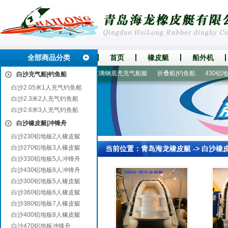
全部商品分类
首页
橡皮艇
船外机
皮艇
270铝地板3人橡皮艇
玻璃钢底壳充气船艇
折叠船|钓鱼船
430铝地板
白沙充气船|钓鱼船
白沙2.05米1人充气钓鱼船
白沙2.3米2人充气钓鱼船
白沙2.6米3人充气钓鱼船
白沙橡皮艇|冲锋舟
白沙230铝地板2人橡皮艇
白沙270铝地板3人橡皮艇
当前位置：
青岛海龙橡皮艇
->
白沙橡
白沙330铝地板5人冲锋舟
白沙430铝地板8人冲锋舟
白沙300铝地板5人橡皮艇
白沙360铝地板6人橡皮艇
白沙380铝地板7人橡皮艇
白沙400铝地板8人橡皮艇
白沙470铝地板冲锋舟