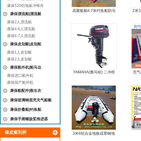
康保520铝地板冲锋舟
高聚船舶4.7米钓鱼船防汛
2米
康保漂流船|漂流艇
冲锋舟发泡船塑料船8人动
艇
康保2人漂流船
力艇
康保4-6人漂流船
康保6-7人漂流船
康保皮划艇|皮划船
康保1人皮划艇
康保2人皮划艇
康保船外机|船马达
YAMAHA(雅马哈) 二冲程
充气
康保进口船外机
30马力船外机
康保国产船外机
康保船配件|救生衣
康保玻璃钢底壳充气船艇
康保折叠船|钓鱼船
康保手摇螺旋桨推进器
橡皮艇剖析
3米6铝合金地板或塑钢地