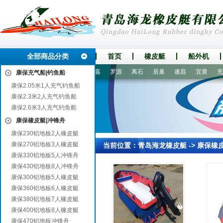
全部商品分类
首页
橡皮艇
船外机
应县
大名
厦门
红山
获嘉
罗源
离石
居巢
遂昌
宜黄
充气
康保充气船|钓鱼船
康保2.05米1人充气钓鱼船
康保2.3米2人充气钓鱼船
康保2.6米3人充气钓鱼船
康保橡皮艇|冲锋舟
康保230铝地板2人橡皮艇
康保270铝地板3人橡皮艇
当前位置：
青岛海龙橡皮艇
->
康保橡
康保330铝地板5人冲锋舟
康保430铝地板8人冲锋舟
康保300铝地板5人橡皮艇
康保360铝地板6人橡皮艇
康保380铝地板7人橡皮艇
康保400铝地板8人橡皮艇
康保470铝地板冲锋舟