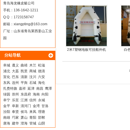
板6人可挂机橡皮艇，冲锋
青岛海龙橡皮艇公司
舟，动力艇
手机：136-1642-1211
Q Q ：1723158747
邮箱：
xiangpting@163.com
厂址：山东省青岛莱西姜山工业
园
2米7塑钢地板可挂船外机
白
分站导航
橡皮艇，冲锋舟
阜城
遵义
曲靖
木兰
松滋
浦北
大荔
凯里
商城
德清
宣化
巴东
清新
汶川
六安
东风
连州
平舆
石城
海伦
扎赉特旗
嘉祥
延津
南昌
鹰潭
绿园
崇州
东昌府
海南
向阳
阜宁
乐至
江洲
信州
永城
金平
阜新
清河门
金湾
甘洛
汾阳
奉贤
侯马
来凤
理塘
南雄
巧家
萧山
青阳
邯郸
唐海
建华
澄海
管城
山阴
平果
夏县
鄂尔多斯
大邑
太白