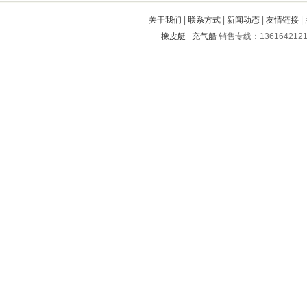
涿鹿
郏县
丹徒
敦化
岳麓
关于我们
|
联系方式
|
新闻动态
|
友情链接
|
雄县
岱山
达尔罕茂明安联合旗
橡皮艇
充气船
销售专线：136164212
沧浪
常州
邹平
古田
永顺
察哈尔
南芬
长丰
蓝田
淮滨
临泽
青龙满族自治县
崇礼
南陵
溆浦
荣昌
南山
盘龙
沁源
临猗
三门峡
林口
洞口
丰宁满族自治县
白云矿
梁园
涟水
宁国
宜君
霍林郭勒
遂宁
营口
西市
城口
道县
永修
沈丘
罗甸
铁锋
沂源
会理
东平
巢湖
沈阳
东洲
通辽
南充
桥东
袁州
兴山
施秉
威宁
内乡
蓝山
余干
马关
海拉尔
彭水
红河
长春
鲁山
清河
兴国
连云港
平坝
平武
大兴
呼玛
嘉定
鼓楼
白水
滨湖
上蔡
阿荣旗
云龙
济南
德格
弥渡
青白江
乌兰察布
定西
柳北
英山
麻江
双阳
大悟
城中
永福
平泉
萨尔图
宜城
枣庄
兴平
昆山
石屏