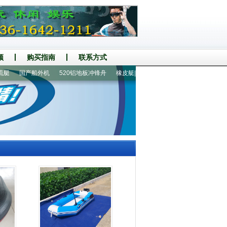
频
购买指南
联系方式
国产船外机
520铝地板冲锋舟
橡皮艇|冲锋舟
360铝地板6人橡皮艇
洞