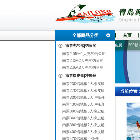
全部商品分类
首页
福鼎
秀山
船外机|船马达
4-6人漂流船
270铝地板3人橡皮艇
300铝地板
南票充气船|钓鱼船
南票2.05米1人充气钓鱼船
南票2.3米2人充气钓鱼船
南票2.6米3人充气钓鱼船
南票橡皮艇|冲锋舟
南票230铝地板2人橡皮艇
南票270铝地板3人橡皮艇
当前位置
南票330铝地板5人冲锋舟
南票430铝地板8人冲锋舟
南票300铝地板5人橡皮艇
南票360铝地板6人橡皮艇
南票380铝地板7人橡皮艇
南票400铝地板8人橡皮艇
南票470铝地板冲锋舟