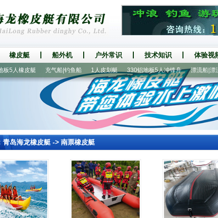
橡皮艇
船外机
户外常识
技术知识
体验视
5人橡皮艇
充气船|钓鱼船
1人皮划艇
330铝地板5人冲锋舟
漂流船|漂流艇
：
青岛海龙橡皮艇
->
南票橡皮艇