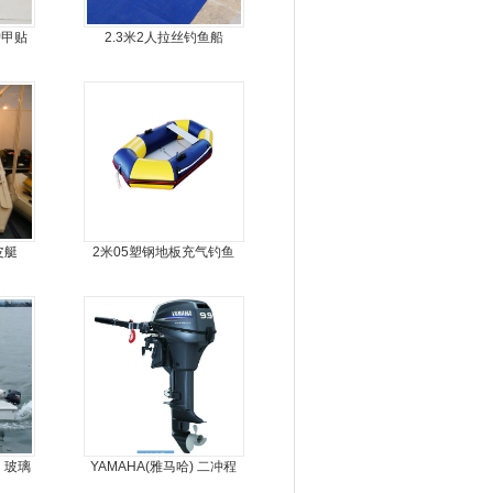
护甲贴
2.3米2人拉丝钓鱼船
皮艇
2米05塑钢地板充气钓鱼
船
，玻璃
YAMAHA(雅马哈) 二冲程