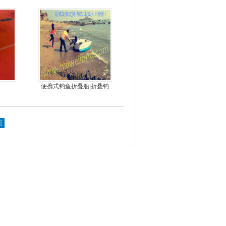
娱乐艇
9.9马力船外机
便携式钓鱼折叠船|折叠钓
鱼船|折叠艇JM-MOTOR
页