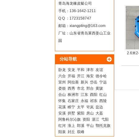
青岛海龙橡皮艇公司
手机：136-1642-1211
Q Q ：1723158747
邮箱：
xiangpting@163.com
厂址：山东省青岛莱西姜山工业
园
2.6米
分站导航
卧龙
安龙
平和
津市
友谊
六合
开福
开江
海安
德令哈
宣州
阿拉善
新兴
岱岳
宁远
娄烦
西秀
市北
邢台
黄陂
合山
株洲市
江东
酉阳
红山
怀集
石家庄
永福
祁东
西陵
花溪
睢宁
太平
岢岚
盐边
安溪
拱墅
紫阳
房山
大荔
阿鲁科尔沁旗
资阳
湛江
弋阳
红河
淮上
郎溪
平山
鄂托克旗
阳泉
封丘
双峰
孟村回族自治县
巴州
大冶