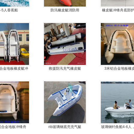
4-5人香蕉船
防汛橡皮艇消防用
橡皮艇冲锋舟底部
耐磨护皮装甲
铝合金地板橡皮艇冲
救援防汛充气橡皮艇
3米铝合金地板橡
舟充气艇钓鱼船
铝合金地板冲锋舟
rib玻璃钢底壳充气艇
玻璃钢钓鱼船4-6人