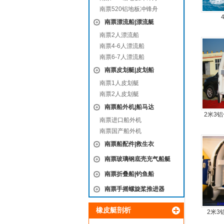
南票520铝地板冲锋舟
南票漂流船|漂流艇
南票2人漂流船
南票4-6人漂流船
南票6-7人漂流船
南票皮划艇|皮划船
南票1人皮划艇
南票2人皮划艇
南票船外机|船马达
2米3
南票进口船外机
锋
南票国产船外机
南票船配件|救生衣
南票玻璃钢底壳充气船艇
南票折叠船|钓鱼船
南票手摇螺旋桨推进器
橡皮艇剖析
2米3