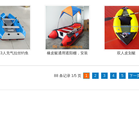
钢快艇冲锋舟钓鱼
4.3米前操
2-3人充气拉丝钓鱼
橡皮艇通用遮阳棚，安装
双人皮划艇
船
简单方便，质量好，价格
优
88 条记录 1/5 页
1
2
3
4
5
下一