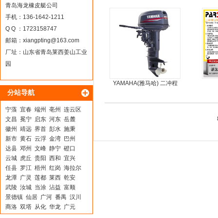
板4人可挂机橡皮艇，冲锋
青岛海龙橡皮艇公司
舟
手机：136-1642-1211
Q Q ：1723158747
邮箱：
xiangpting@163.com
厂址：山东省青岛莱西姜山工业
园
YAMAHA(雅马哈) 二冲程
分站导航
30马力船外机
宁蒗
宜春
端州
亳州
连云区
文昌
冕宁
启东
河东
岳麓
徽州
靖远
界首
彭水
施秉
新市
黄石
云浮
金湾
巴州
达县
邓州
文峰
静宁
磴口
云城
虎丘
贵阳
西和
宜兴
任县
罗江
梧州
红岗
海拉尔
龙潭
广灵
莲都
莱西
乾安
武陵
汝城
当涂
沾益
富顺
景德镇
仙居
广河
番禺
汉川
商洛
双塔
从化
华龙
广元
开阳
海曙
滦南
醴陵