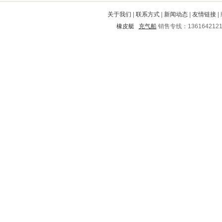
青龙满族自治县
张掖
周至
关于我们
|
联系方式
|
新闻动态
|
友情链接
|
上虞
新兴
肃州
渭南
遵义市
橡皮艇
充气船
销售专线：136164212
道真
青岛
麻阳
获嘉
通道
洪山
嘉陵
邵阳
闽侯
南丹
乌达
铁岭
金州
五峰
花垣
南康
顺昌
铁西
蛟河
亭湖
黄陂
乌兰浩特
黔西
闸北
河口
龙安
绥化
长寿
腾冲
维西
北市
玉环
丛台
葫芦岛
兴国
和县
镇沅
周口
西区
怀仁
仁和
鄱阳
秦淮
新城
泸溪
平泉
武山
大石桥
双桥
怒江
黔东南
海港
蕉岭
乌拉特后旗
安阳
广水
阿克塞
太湖
金溪
寒亭
让胡路
平阳
南澳
白下
丰台
巴塘
东胜
淳安
黄山
钟山
德清
长治
金堂
高要
方城
玉溪
建邺
西宁
蒲江
井冈山
务川
宁河
泰兴
自治州
雅安
八道江
常德
榆林
濮阳
南长
同江
象山
广平
宛城
西林
市中
垣曲
太仓
南乐