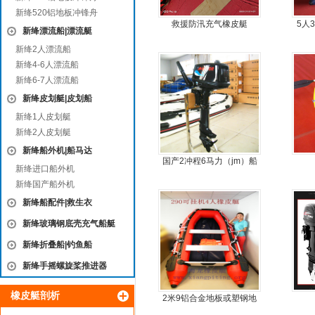
新绛520铝地板冲锋舟
救援防汛充气橡皮艇
5人
新绛漂流船|漂流艇
新绛2人漂流船
新绛4-6人漂流船
新绛6-7人漂流船
新绛皮划艇|皮划船
新绛1人皮划艇
新绛2人皮划艇
新绛船外机|船马达
国产2冲程6马力（jm）船
新绛进口船外机
外机
新绛国产船外机
新绛船配件|救生衣
新绛玻璃钢底壳充气船艇
新绛折叠船|钓鱼船
新绛手摇螺旋桨推进器
橡皮艇剖析
2米9铝合金地板或塑钢地