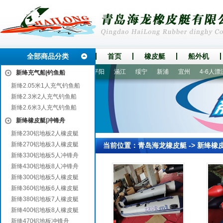
全部商品分类
首页
橡皮艇
船外机
上街
黄骅
潍城
鄱阳
平阳
涵江
绥宁
新浦
宜州
4-6人漂流
新绛充气船|钓鱼船
新绛2.05米1人充气钓鱼船
新绛2.3米2人充气钓鱼船
新绛2.6米3人充气钓鱼船
新绛橡皮艇|冲锋舟
新绛230铝地板2人橡皮艇
新绛270铝地板3人橡皮艇
当前位置：
青岛海龙橡皮艇
->
新绛橡
新绛330铝地板5人冲锋舟
新绛430铝地板8人冲锋舟
新绛300铝地板5人橡皮艇
新绛360铝地板6人橡皮艇
新绛380铝地板7人橡皮艇
新绛400铝地板8人橡皮艇
新绛470铝地板冲锋舟