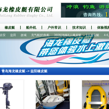
橡皮艇
船外机
户外常识
技术知识
体验视
盐田
故城
充气船|钓鱼船
360铝地板6人橡皮艇
1人皮划艇
4-6人
：
青岛海龙橡皮艇
->
益阳橡皮艇