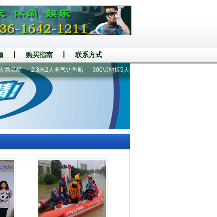
频
购买指南
联系方式
漂流船
2.3米2人充气钓鱼船
300铝地板5人橡皮艇
手摇螺旋桨推进器
漂流船