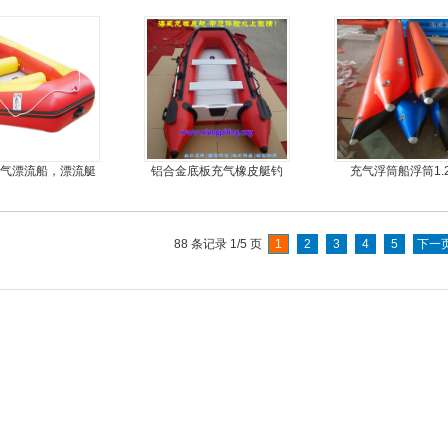
钓鱼船
艇，冲锋舟，坐2
充气漂流船，漂流艇
铝合金底板充气橡皮艇钓
充气浮筒船浮筒1.
鱼冲锋艇
88 条记录 1/5 页
1
2
3
4
5
下一