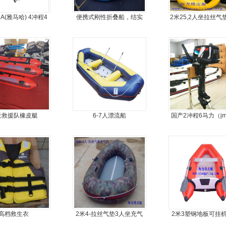
HA(雅马哈) 4冲程4
便携式刚性折叠船，结实
2米25,2人坐拉丝气
马力船外机
耐扎，方便折叠
橡皮艇，钓鱼
天救援队橡皮艇
6-7人漂流船
国产2冲程6马力（j
外机
高档救生衣
2米4-拉丝气垫3人坐充气
2米3塑钢地板可挂