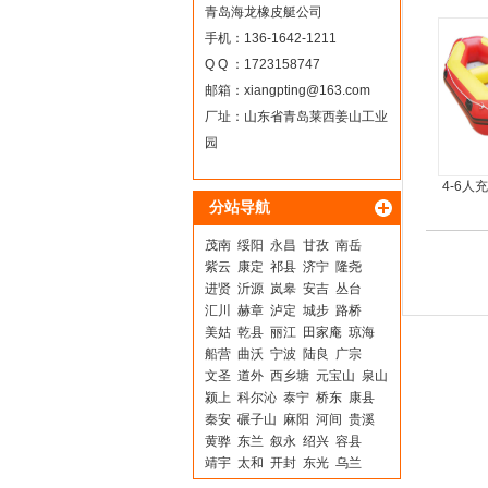
青岛海龙橡皮艇公司
手机：136-1642-1211
Q Q ：1723158747
邮箱：
xiangpting@163.com
厂址：山东省青岛莱西姜山工业
园
4-6人
分站导航
茂南
绥阳
永昌
甘孜
南岳
紫云
康定
祁县
济宁
隆尧
进贤
沂源
岚皋
安吉
丛台
汇川
赫章
泸定
城步
路桥
美姑
乾县
丽江
田家庵
琼海
船营
曲沃
宁波
陆良
广宗
文圣
道外
西乡塘
元宝山
泉山
颍上
科尔沁
泰宁
桥东
康县
秦安
碾子山
麻阳
河间
贵溪
黄骅
东兰
叙永
绍兴
容县
靖宇
太和
开封
东光
乌兰
丹巴
泰和
德昌
武平
资阳