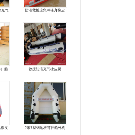
垫充气
防汛救援应急冲锋舟橡皮
船
艇厂家直销
m）船
救援防汛充气橡皮艇
机橡皮
2米7塑钢地板可挂船外机