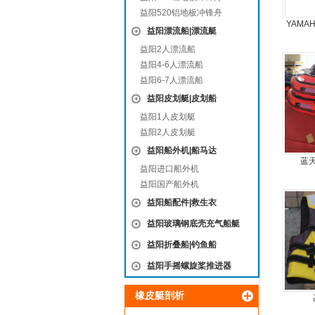
益阳520铝地板冲锋舟
YAMA
益阳漂流船|漂流艇
益阳2人漂流船
益阳4-6人漂流船
益阳6-7人漂流船
益阳皮划艇|皮划船
益阳1人皮划艇
益阳2人皮划艇
益阳船外机|船马达
蓝
益阳进口船外机
益阳国产船外机
益阳船配件|救生衣
益阳玻璃钢底壳充气船艇
益阳折叠船|钓鱼船
益阳手摇螺旋桨推进器
橡皮艇剖析