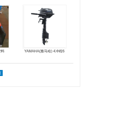
人
橡皮艇，冲锋舟
2料
YAMAHA(雅马哈) 4冲程6
马力船外机
页