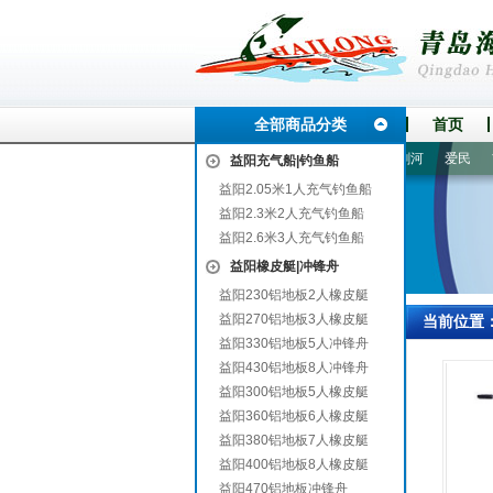
全部商品分类
首页
东兰
上杭
文水
铁岭
邢台
溧阳
矿区
榕江
剑河
爱民
吉安
益阳充气船|钓鱼船
益阳2.05米1人充气钓鱼船
益阳2.3米2人充气钓鱼船
益阳2.6米3人充气钓鱼船
益阳橡皮艇|冲锋舟
益阳230铝地板2人橡皮艇
益阳270铝地板3人橡皮艇
当前位置
益阳330铝地板5人冲锋舟
益阳430铝地板8人冲锋舟
益阳300铝地板5人橡皮艇
益阳360铝地板6人橡皮艇
益阳380铝地板7人橡皮艇
益阳400铝地板8人橡皮艇
益阳470铝地板冲锋舟