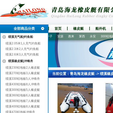
全部商品分类
首页
橡皮艇
船外机
黄陵
晋安
白银市
甘井子
安源
惠来
莱西
永安
300铝地板
绩溪充气船|钓鱼船
绩溪2.05米1人充气钓鱼船
绩溪2.3米2人充气钓鱼船
绩溪2.6米3人充气钓鱼船
绩溪橡皮艇|冲锋舟
绩溪230铝地板2人橡皮艇
绩溪270铝地板3人橡皮艇
当前位置：
青岛海龙橡皮艇
->
绩溪橡
绩溪330铝地板5人冲锋舟
绩溪430铝地板8人冲锋舟
绩溪300铝地板5人橡皮艇
绩溪360铝地板6人橡皮艇
绩溪380铝地板7人橡皮艇
绩溪400铝地板8人橡皮艇
绩溪470铝地板冲锋舟