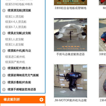
绩溪520铝地板冲锋舟
3米6铝合金地板或塑钢地
M
绩溪漂流船|漂流艇
板6人可挂机橡皮艇，冲锋
绩溪2人漂流船
舟，动力艇
绩溪4-6人漂流船
绩溪6-7人漂流船
绩溪皮划艇|皮划船
绩溪1人皮划艇
绩溪2人皮划艇
绩溪船外机|船马达
手摇马达橡皮艇推进器
3米
绩溪进口船外机
绩溪国产船外机
绩溪船配件|救生衣
绩溪玻璃钢底壳充气船艇
绩溪折叠船|钓鱼船
绩溪手摇螺旋桨推进器
橡皮艇剖析
JM-MOTOR船外机马达螺
2米