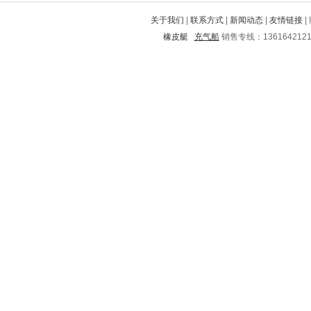
昌江
萧山
壤塘
德保
根河
关于我们
|
联系方式
|
新闻动态
|
友情链接
|
福泉
浠水
向阳
裕华
晋源
橡皮艇
充气船
销售专线：136164212
岑巩
吉水
胶州
临湘
纳溪
新城
余江
龙湾
大冶
兴文
浦口
潍城
惠东
新泰
江汉
贡山
双峰
龙陵
盐都
华容区
陇南
昌乐
康乐
灵璧
牡丹江
秦安
巩义
德城
韶山
临邑
金塔
孟津
江陵
东宁
小金
榆次
高明
道外
弥渡
八道江
东陵
顺河
溆浦
邹平
献县
平鲁
安源
平昌
安龙
镇平
旬阳
阿巴嘎
白下
龙安
乾县
邹城
清远
武邑
湛河
琼山
武陟
横峰
陵县
承德
福山
大兴
双辽
麻栗坡
桑植
呼伦贝尔
宝安
象州
铁山
平遥
金川
本溪
三亚
确山
西固
叙永
长治
通榆
陆良
香洲
汤原
卢龙
翔安
金昌市
云霄
天宁
清镇
巨鹿
安平
潞城
东海
盈江
安塞
乌拉特前旗