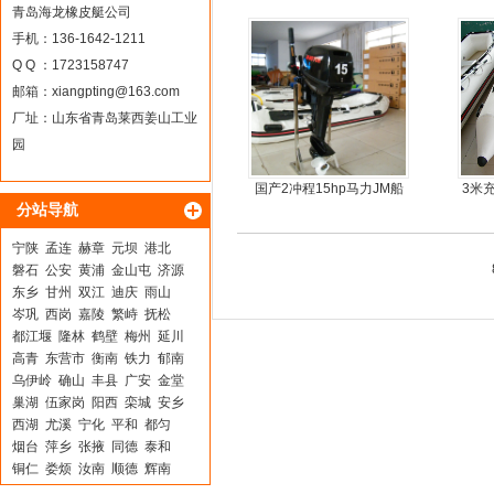
青岛海龙橡皮艇公司
手机：136-1642-1211
Q Q ：1723158747
邮箱：
xiangpting@163.com
厂址：山东省青岛莱西姜山工业
园
国产2冲程15hp马力JM船
3米
分站导航
外机
宁陕
孟连
赫章
元坝
港北
磐石
公安
黄浦
金山屯
济源
东乡
甘州
双江
迪庆
雨山
岑巩
西岗
嘉陵
繁峙
抚松
都江堰
隆林
鹤壁
梅州
延川
高青
东营市
衡南
铁力
郁南
乌伊岭
确山
丰县
广安
金堂
巢湖
伍家岗
阳西
栾城
安乡
西湖
尤溪
宁化
平和
都匀
烟台
萍乡
张掖
同德
泰和
铜仁
娄烦
汝南
顺德
辉南
防城
钟祥
大余
思明
洛阳