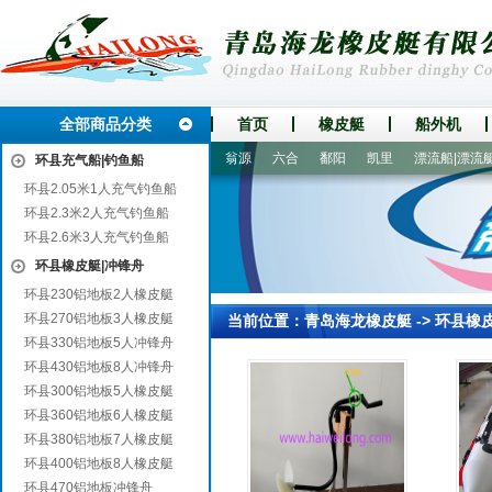
全部商品分类
首页
橡皮艇
船外机
通化
大化
吴桥
蓬溪
翁源
六合
鄱阳
凯里
漂流船|漂流艇
环县充气船|钓鱼船
环县2.05米1人充气钓鱼船
环县2.3米2人充气钓鱼船
环县2.6米3人充气钓鱼船
环县橡皮艇|冲锋舟
环县230铝地板2人橡皮艇
环县270铝地板3人橡皮艇
当前位置：
青岛海龙橡皮艇
->
环县橡
环县330铝地板5人冲锋舟
环县430铝地板8人冲锋舟
环县300铝地板5人橡皮艇
环县360铝地板6人橡皮艇
环县380铝地板7人橡皮艇
环县400铝地板8人橡皮艇
环县470铝地板冲锋舟