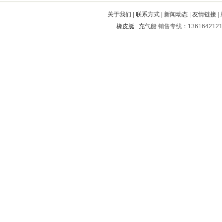
金川
新津
梅列
泾川
平舆
关于我们
|
联系方式
|
新闻动态
|
友情链接
|
牡丹
辽阳
船营
铁东
海陵
橡皮艇
充气船
销售专线：136164212
罗甸
大通
桃江
天宁
兴宾
高平
太仓
延庆
荥经
长治
蓬江
红古
天祝
泗水
盈江
宾县
宜良
青神
双牌
龙泉
滦平
鼓楼
镇坪
白城
石柱
江门
松滋
阳信
路桥
安福
阜新
甘泉
安次
黄山
美兰
钦州
丹阳
阜南
青原
宁波
华坪
南山
公主岭
张家口
五寨
新芜
肥城
九原
古浪
彝良
江海
贵阳
上城
南皮
兴隆台
武定
江都
汝州
耀州
静安
上饶
三原
绛县
泰州
新抚
全椒
新宁
常熟
万年
兴宁
德惠
无极
望花
张店
彬县
古蔺
武威
北安
安达
岚皋
荆门
美溪
海拉尔
阜城
岚县
泉山
牟定
洞口
临湘
格尔木
醴陵
株洲
丹寨
邙山
蒸湘
大悟
蒙城
潍城
城北
大兴