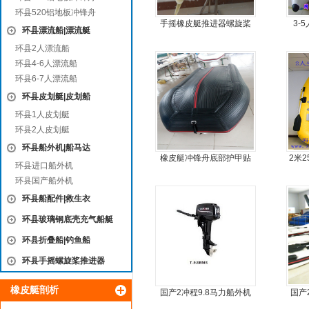
环县520铝地板冲锋舟
手摇橡皮艇推进器螺旋桨
3-
环县漂流船|漂流艇
手摇马达钓鱼船推进器
环县2人漂流船
环县4-6人漂流船
环县6-7人漂流船
环县皮划艇|皮划船
环县1人皮划艇
环县2人皮划艇
环县船外机|船马达
橡皮艇冲锋舟底部护甲贴
2米
环县进口船外机
耐磨护皮装甲
环县国产船外机
环县船配件|救生衣
环县玻璃钢底壳充气船艇
环县折叠船|钓鱼船
环县手摇螺旋桨推进器
橡皮艇剖析
国产2冲程9.8马力船外机
国产