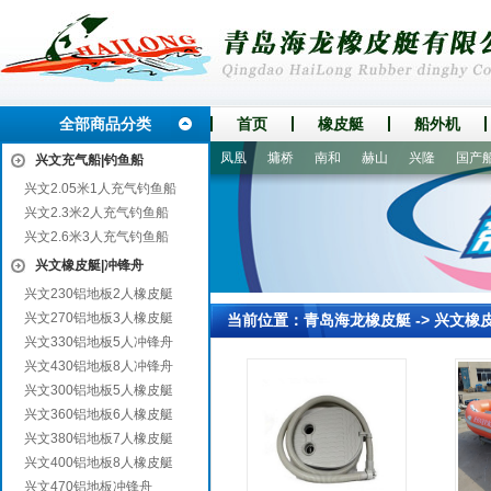
全部商品分类
首页
橡皮艇
船外机
呼玛
松北
靖宇
当涂
凤凰
墉桥
南和
赫山
兴隆
国产船外
兴文充气船|钓鱼船
兴文2.05米1人充气钓鱼船
兴文2.3米2人充气钓鱼船
兴文2.6米3人充气钓鱼船
兴文橡皮艇|冲锋舟
兴文230铝地板2人橡皮艇
兴文270铝地板3人橡皮艇
当前位置：
青岛海龙橡皮艇
->
兴文橡
兴文330铝地板5人冲锋舟
兴文430铝地板8人冲锋舟
兴文300铝地板5人橡皮艇
兴文360铝地板6人橡皮艇
兴文380铝地板7人橡皮艇
兴文400铝地板8人橡皮艇
兴文470铝地板冲锋舟