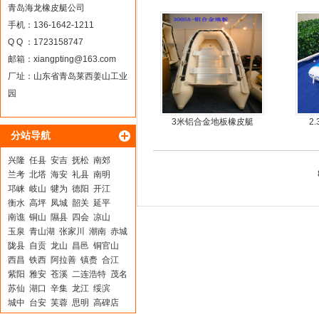
钢快
青岛海龙橡皮艇公司
手机：136-1642-1211
Q Q ：1723158747
邮箱：
xiangpting@163.com
厂址：山东省青岛莱西姜山工业
园
3米铝合金地板橡皮艇
2
分站导航
兴隆
任县
安吉
抚松
南郊
兰考
北塔
海安
礼县
南明
邛崃
岐山
犍为
德阳
开江
衡水
高坪
凤城
韶关
延平
南谯
铜山
隰县
四会
凉山
玉泉
青山湖
张家川
潮南
赤城
陇县
自贡
龙山
昌邑
铜官山
西昌
铁西
阿拉善
镇赉
合江
紫阳
雅安
苍溪
二连浩特
茂名
苏仙
湖口
辛集
龙江
绥滨
城中
台安
芙蓉
思明
高碑店
广德
黄石
镇原
天元
北安