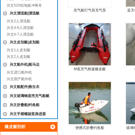
兴文520铝地板冲锋舟
充气船打气筒充气泵
蓝天
兴文漂流船|漂流艇
兴文2人漂流船
兴文4-6人漂流船
兴文6-7人漂流船
兴文皮划艇|皮划船
兴文1人皮划艇
兴文2人皮划艇
兴文船外机|船马达
M底充气救援橡皮艇
兴文进口船外机
兴文国产船外机
兴文船配件|救生衣
兴文玻璃钢底壳充气船艇
兴文折叠船|钓鱼船
兴文手摇螺旋桨推进器
橡皮艇剖析
便携式折叠钓鱼船
玻璃