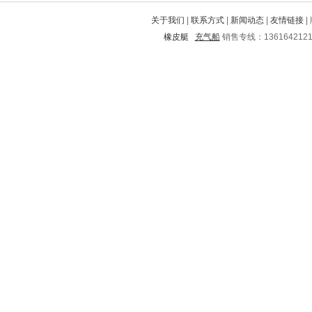
围场满族蒙古族自治县
开鲁
关于我们
|
联系方式
|
新闻动态
|
友情链接
|
晋源
门头沟
天峻
大通
法库
橡皮艇
充气船
销售专线：136164212
夏县
榆林
碾子山
邳州
芝罘
源汇
河北
宾阳
岢岚
奎文
玛沁
木里
淳化
离石
平度
宜兴
通川
墉桥
集安
麟游
繁昌
西安
鲅鱼圈
楚雄
磐石
五华
旬阳
舒城
长安
马村
宣州
德江
纳溪
郴州
安远
兖州
太和
宝塔
三河
金门
大新
武乡
祁连
大兴
宁河
椒江
顺昌
黑山
沧源
九台
诏安
湖里
会泽
通化
美兰
榕江
城区
防城港
禹州
市南
大渡口
新华
玉溪
砚山
曲江
孝昌
西城
桦南
平顶山
灵山
河东
治多
息县
宜州
勃利
蓬莱
三江
东山
金堂
牧野
阳山
台山
六枝特
达拉特旗
西充
海门
开阳
莲湖
平南
泰来
银州
龙文
乡城
丰台
让胡路
赤水
盐津
庐江
覃塘