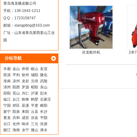
9.9马力船外机
青岛海龙橡皮艇公司
手机：136-1642-1211
Q Q ：1723158747
邮箱：
xiangpting@163.com
厂址：山东省青岛莱西姜山工业
园
沧龙船外机
2米
分站导航
丰都
金山
井研
岐山
友谊
双滦
平利
钦州
城阳
隆化
淮南
凉州
龙岩
元坝
武陵
漳州
阳西
罗源
昭阳
东山
邵阳
苍山
兴仁
泸溪
彭水
临江
从江
铁锋
鹤壁
石家庄
宁国
郊区
巫溪
平度
睢阳
新宁
阳泉
耒阳
云县
长沙
黄龙
共和
成安
涉县
平阴
台江
化州
响水
三元
沧源
丽江
海南
乡宁
微山
浠水
静乐
二连浩特
株洲市
关岭