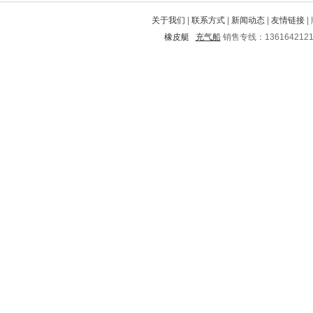
新丰
大港
石峰
同德
金城江
关于我们
|
联系方式
|
新闻动态
|
友情链接
|
万盛
萨尔图
建阳
昔阳
神木
橡皮艇
充气船
销售专线：136164212
定襄
冷水江
西山
新河
吴江
都江堰
荣昌
滦南
淮阴
彭州
卫东
珲春
缙云
霞山
凭祥
白沙
湟源
扬中
宣威
魏都
临川
亳州
新津
柞水
东兴
左云
靖安
恩平
上栗
宿州
大理
红安
水富
崇川
通榆
东丰
易县
新浦
桦川
怀柔
海盐
美溪
桓台
平武
乾县
新邵
定陶
丽水
松阳
清新
环江
雨山
五指山
尖山
枣强
阳江
抚远
密山
郴州
西安
保靖
嵊泗
砀山
额尔古纳
华容区
宁化
祥云
龙岗
下关
积石山
灵寿
临武
昭觉
江海
南皮
东西湖
云安
洛宁
桃山
井陉
榆树
文昌
歙县
长治
松桃
西塞山
邛崃
玉田
崇文
二道江
苏州
永仁
大方
万年
和龙
贵德
方正
环县
吕梁