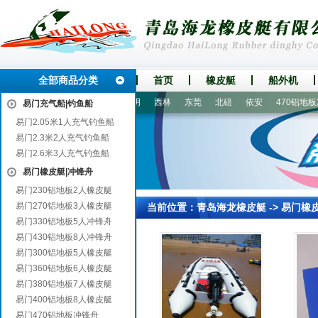
全部商品分类
首页
橡皮艇
船外机
滨
仁寿
高港
晋宁
崇明
西林
东莞
北碚
依安
470铝地板冲
易门充气船|钓鱼船
易门2.05米1人充气钓鱼船
易门2.3米2人充气钓鱼船
易门2.6米3人充气钓鱼船
易门橡皮艇|冲锋舟
易门230铝地板2人橡皮艇
易门270铝地板3人橡皮艇
当前位置：
青岛海龙橡皮艇
->
易门橡
易门330铝地板5人冲锋舟
易门430铝地板8人冲锋舟
易门300铝地板5人橡皮艇
易门360铝地板6人橡皮艇
易门380铝地板7人橡皮艇
易门400铝地板8人橡皮艇
易门470铝地板冲锋舟