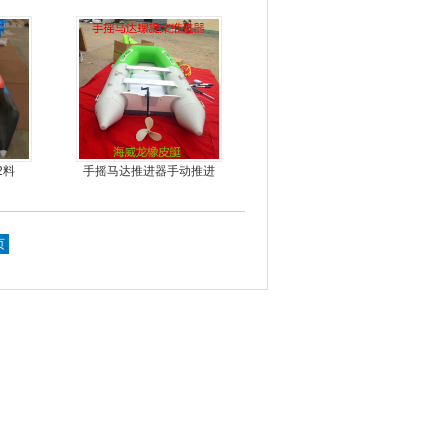
娱乐艇
丝气垫魔毯
2料
手摇马达推进器手动推进
器
页