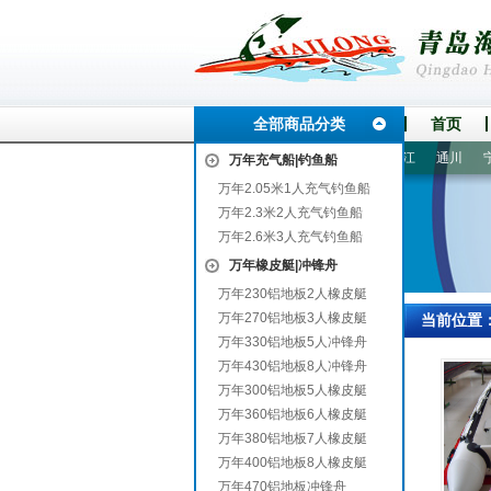
全部商品分类
首页
博
德安
马边
兴宁
长治
歙县
南充
闵行
宁江
通川
宁河
万年充气船|钓鱼船
万年2.05米1人充气钓鱼船
万年2.3米2人充气钓鱼船
万年2.6米3人充气钓鱼船
万年橡皮艇|冲锋舟
万年230铝地板2人橡皮艇
万年270铝地板3人橡皮艇
当前位置
万年330铝地板5人冲锋舟
万年430铝地板8人冲锋舟
万年300铝地板5人橡皮艇
万年360铝地板6人橡皮艇
万年380铝地板7人橡皮艇
万年400铝地板8人橡皮艇
万年470铝地板冲锋舟