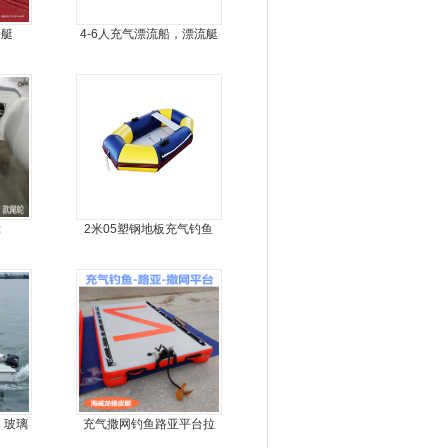
皮艇
4-6人充气漂流船，漂流艇
轮
2米05塑钢地板充气钓鱼
船
，玻璃
充气撒网钓鱼路亚平台拉