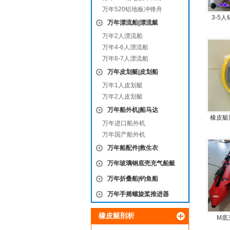
万年520铝地板冲锋舟
3-5
万年漂流船|漂流艇
万年2人漂流船
万年4-6人漂流船
万年6-7人漂流船
万年皮划艇|皮划船
万年1人皮划艇
万年2人皮划艇
万年船外机|船马达
橡皮艇
万年进口船外机
万年国产船外机
万年船配件|救生衣
万年玻璃钢底壳充气船艇
万年折叠船|钓鱼船
万年手摇螺旋桨推进器
橡皮艇剖析
M底