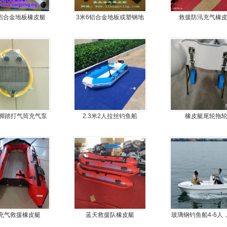
人铝合金地板橡皮艇
3米6铝合金地板或塑钢地
救援防汛充气橡
板6人可挂机橡皮艇，冲锋
舟，动力艇
脚踏打气筒充气泵
2.3米2人拉丝钓鱼船
橡皮艇尾轮拖
充气救援橡皮艇
蓝天救援队橡皮艇
玻璃钢钓鱼船4-6人