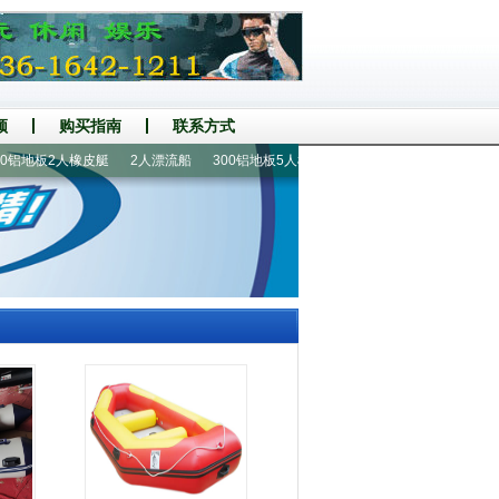
频
购买指南
联系方式
铝地板2人橡皮艇
2人漂流船
300铝地板5人橡皮艇
漂流船|漂流艇
进口船外