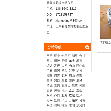
青岛海龙橡皮艇公司
手机：136-1642-1211
Q Q ：1723158747
邮箱：
xiangpting@163.com
厂址：山东省青岛莱西姜山工业
园
3米铝
分站导航
5人可
平乐
绥中
七里河
湖里
合川
盐山
铜陵
新邵
东乡
邱县
镇远
延寿
大同
仓山
阿尔山
伊春
雨湖
凤台
兴安
泸县
潮阳
闻喜
监利
眉山
迁西
云溪
洞口
湟源
西秀
鹿城
清城
复兴
石景山
襄樊
柘荣
云安
保靖
柞水
盂县
立山
永靖
乔口
北海
连城
盐津
定兴
盐田
印江
万柏林
马塘
永德
潍坊
临淄
睢阳
沙河口
余庆
南市
武鸣
汉川
龙门