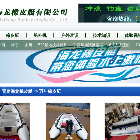
橡皮艇
船外机
户外常识
技术知识
体验视
海宁
务川
520铝地板冲锋舟
手摇螺旋桨推进器
6-7人漂流船
230
：
青岛海龙橡皮艇
->
万年橡皮艇