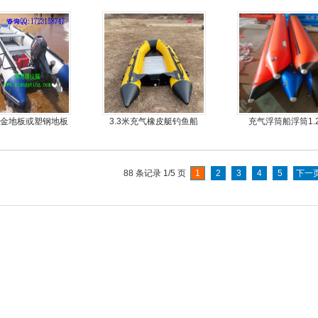
钢快艇冲锋舟钓鱼
4.3米前操
合金地板或塑钢地板
3.3米充气橡皮艇钓鱼船
充气浮筒船浮筒1.
挂机橡皮艇，冲锋
舟，动力艇
88 条记录 1/5 页
1
2
3
4
5
下一