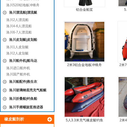
洛川520铝地板冲锋舟
铝合金船桨
5
洛川漂流船|漂流艇
洛川2人漂流船
洛川4-6人漂流船
洛川6-7人漂流船
洛川皮划艇|皮划船
洛川1人皮划艇
洛川2人皮划艇
洛川船外机|船马达
2米3铝合金地板冲锋舟
2米
洛川进口船外机
洛川国产船外机
洛川船配件|救生衣
洛川玻璃钢底壳充气船艇
洛川折叠船|钓鱼船
洛川手摇螺旋桨推进器
橡皮艇剖析
5人3.3米充气橡皮艇钓鱼
2米