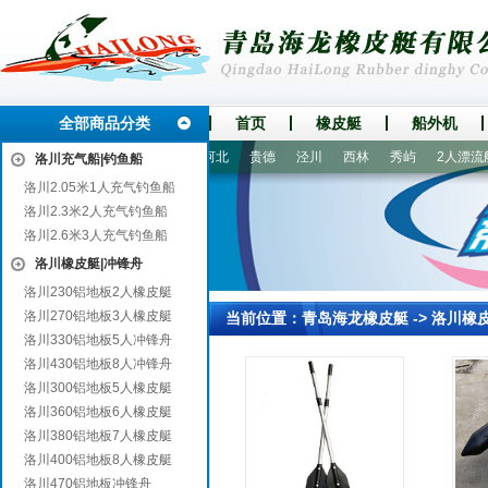
全部商品分类
首页
橡皮艇
船外机
香河
古城
湘乡
久治
河北
贵德
泾川
西林
秀屿
2人漂流船
洛川充气船|钓鱼船
洛川2.05米1人充气钓鱼船
洛川2.3米2人充气钓鱼船
洛川2.6米3人充气钓鱼船
洛川橡皮艇|冲锋舟
洛川230铝地板2人橡皮艇
洛川270铝地板3人橡皮艇
当前位置：
青岛海龙橡皮艇
->
洛川橡
洛川330铝地板5人冲锋舟
洛川430铝地板8人冲锋舟
洛川300铝地板5人橡皮艇
洛川360铝地板6人橡皮艇
洛川380铝地板7人橡皮艇
洛川400铝地板8人橡皮艇
洛川470铝地板冲锋舟