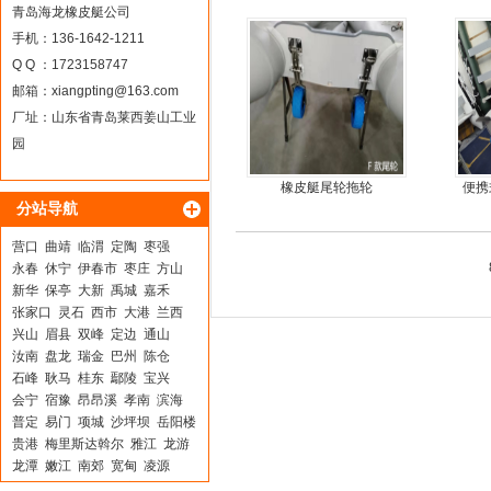
船
青岛海龙橡皮艇公司
手机：136-1642-1211
Q Q ：1723158747
邮箱：
xiangpting@163.com
厂址：山东省青岛莱西姜山工业
园
橡皮艇尾轮拖轮
便携
分站导航
营口
曲靖
临渭
定陶
枣强
永春
休宁
伊春市
枣庄
方山
新华
保亭
大新
禹城
嘉禾
张家口
灵石
西市
大港
兰西
兴山
眉县
双峰
定边
通山
汝南
盘龙
瑞金
巴州
陈仓
石峰
耿马
桂东
鄢陵
宝兴
会宁
宿豫
昂昂溪
孝南
滨海
普定
易门
项城
沙坪坝
岳阳楼
贵港
梅里斯达斡尔
雅江
龙游
龙潭
嫩江
南郊
宽甸
凌源
鲤城
平湖
大连
张家川
祥云