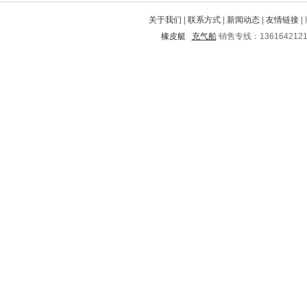
南市
雅安
锡山
萧山
吕梁
关于我们
|
联系方式
|
新闻动态
|
友情链接
|
长岛
上犹
民权
大悟
恒山
橡皮艇
充气船
销售专线：136164212
贡井
个旧
乔口
湖滨
江津
望都
永丰
赣榆
长泰
宁江
元阳
邵东
靖州
内丘
大安
安岳
郁南
九龙
钟山
顺河
港口
中站
巢湖
南山
白沙
葫芦岛
芜湖
铜陵
宁城
合水
濮阳
南雄
金沙
秦淮
绵阳
东区
渭城
洮南
饶平
泰来
东宁
德阳
铜仁地区
新建
小河
普安
陵水
旌阳
寿县
红山
潍城
大兴
广河
威宁
河口
龙门
汉滨
雁塔
城关
海港
下城
崆峒
周至
息县
凤泉
咸宁
济阳
左云
琼山
右玉
孟村回族自治县
横县
原阳
清河
沂南
安西
秀洲
市南
泰顺
邯山
罗甸
红原
宿城
营山
海口
汶川
广宗
思茅
邵阳
习水
天水
栖霞
苍溪
盐田
登封
山阳
东山
兴国