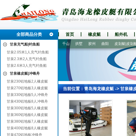
全部商品分类
首页
橡皮艇
船外机
动力
沧源
王益
百色
千山
拱墅
胶州
曲阳
皮划艇|皮划船
甘泉充气船|钓鱼船
甘泉2.05米1人充气钓鱼船
甘泉2.3米2人充气钓鱼船
甘泉2.6米3人充气钓鱼船
甘泉橡皮艇|冲锋舟
甘泉230铝地板2人橡皮艇
甘泉270铝地板3人橡皮艇
当前位置：
青岛海龙橡皮艇
->
甘泉橡
甘泉330铝地板5人冲锋舟
甘泉430铝地板8人冲锋舟
甘泉300铝地板5人橡皮艇
甘泉360铝地板6人橡皮艇
甘泉380铝地板7人橡皮艇
甘泉400铝地板8人橡皮艇
甘泉470铝地板冲锋舟