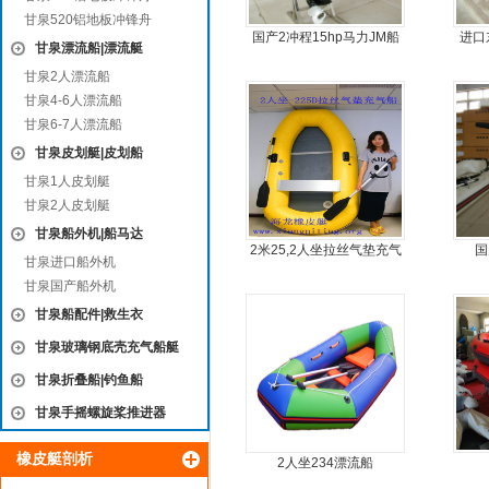
甘泉520铝地板冲锋舟
国产2冲程15hp马力JM船
进口
甘泉漂流船|漂流艇
外机
甘泉2人漂流船
甘泉4-6人漂流船
甘泉6-7人漂流船
甘泉皮划艇|皮划船
甘泉1人皮划艇
甘泉2人皮划艇
甘泉船外机|船马达
2米25,2人坐拉丝气垫充气
国
甘泉进口船外机
橡皮艇，钓鱼船
甘泉国产船外机
甘泉船配件|救生衣
甘泉玻璃钢底壳充气船艇
甘泉折叠船|钓鱼船
甘泉手摇螺旋桨推进器
橡皮艇剖析
2人坐234漂流船