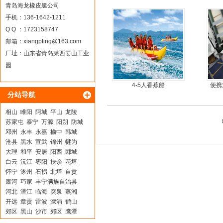
青岛海龙橡皮艇公司
手机：136-1642-1211
Q Q ：1723158747
邮箱：
xiangpting@163.com
厂址：山东省青岛莱西姜山工业
园
4-5人香蕉船
便携
分站导航
相山
睢阳
阿城
平山
龙陵
苏家屯
泰宁
万源
阳朔
防城
邓州
永丰
永嘉
榆中
韩城
沧县
黑水
宣武
锦州
犍为
大理
和平
安居
阳西
郾城
白云
沅江
枣阳
扶余
花垣
怀宁
涿州
石拐
北塔
自贡
廛河
巧家
丰宁满族自治县
河北
潜江
临海
突泉
蒸湘
开远
章贡
雷波
溆浦
鹤山
郊区
黑山
沙市
郊区
鹰潭
兴文
东兰
博山
荔城
内乡