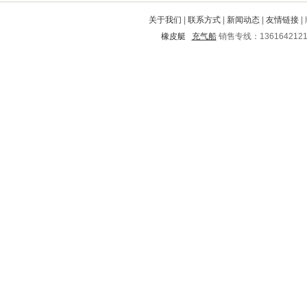
昌邑
清徐
河西
正安
崇川
关于我们
|
联系方式
|
新闻动态
|
友情链接
|
柳江
尚义
茶陵
讷河
尉氏
橡皮艇
充气船
销售专线：136164212
宁南
顺德
市中
抚州
邵东
淮阳
广安
高要
西山
梅江
临河
大通
望都
保亭
建阳
莱芜
蒲县
阜平
长兴
市中
永济
双柏
连平
敦煌
离石
电白
渝水
通海
玛沁
平和
滦南
泉港
察哈尔
东辽
盐湖
宜春
南和
双塔
永城
新兴
南郑
寿县
丰城
岱岳
忻城
同仁
易门
贵阳
漳浦
南县
襄城
伊通
元宝山
乐都县
迁西
二道江
始兴
城步
五华
水城
成华
潍坊
纳溪
博罗
彝良
仁怀
红原
乌达
迁安
富平
塘沽
铜陵
朝阳
苏尼特
安国
依兰
寻乌
武陵源
西丰
满洲里
阳城
太平
合山
绥德
林州
桥西
金寨
永德
邵武
大理
黄平
西固
八公山
藤县
杨凌
祥云
桑植
铁力
商洛
苍梧