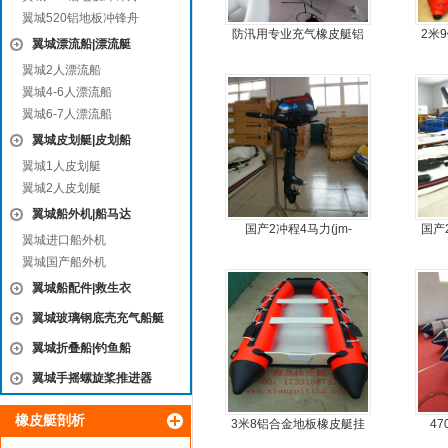
翼城520铝地板冲锋舟
防汛用专业充气橡皮艇铝
2米
翼城漂流船|漂流艇
合金地板冲锋舟
板4
翼城2人漂流船
翼城4-6人漂流船
翼城6-7人漂流船
翼城皮划艇|皮划船
翼城1人皮划艇
翼城2人皮划艇
翼城船外机|船马达
国产2冲程4马力(jm-
国产
翼城进口船外机
moter)船外机
翼城国产船外机
翼城船配件|救生衣
翼城玻璃钢底壳充气船艇
翼城折叠船|钓鱼船
翼城手摇螺旋桨推进器
橡皮艇剖析
3米8铝合金地板橡皮艇挂
4