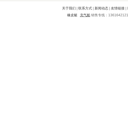
文县
郎溪
密云
镇海
管城
关于我们
|
联系方式
|
新闻动态
|
友情链接
|
西工
丰南
连云港
南昌
南华
橡皮艇
充气船
销售专线：136164212
浑源
寿县
龙山
良庆
耿马
临潭
晋中
海口
徐水
白山
阳明
云梦
临江
肇东
泾川
高港
洱源
宁化
沧州
淇县
莱州
兴宾
邵武
元宝山
东港
屯留
清河门
山阳
茶陵
辽源
东丽
布拖
佛冈
綦江
闻喜
平湖
黎城
江都
岭东
西宁
荥经
云龙
翔安
石城
婺城
绥芬河
高县
德昌
平原
郊区
禹城
鹤壁
隆阳
铁西
大英
万荣
林口
吴桥
长沙
长葛
建始
五指山
包头
牟定
合川
阜新
塔河
龙江
讷河
中山
船营
稷山
江源
马尔康
于都
蕉城
淮上
昌平
梓潼
湟源
秦都
成县
辉南
九原
和林格尔
安达
铜陵
三门
芷江
黄石
赞皇
天长
榕江
科尔沁
昌江
饶河
滨湖
辉县
六盘水
隆尧