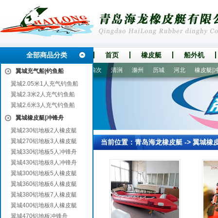
全部商品分类
首页
橡皮艇
船外机
凌云
崇义
红桥
登封
榆次
清涧
滁州
历城
河北
橡皮艇|冲锋
翼城充气船|钓鱼船
翼城2.05米1人充气钓鱼船
翼城2.3米2人充气钓鱼船
翼城2.6米3人充气钓鱼船
翼城橡皮艇|冲锋舟
翼城230铝地板2人橡皮艇
翼城270铝地板3人橡皮艇
当前位置：
青岛海龙橡皮艇
->
翼城橡
翼城330铝地板5人冲锋舟
翼城430铝地板8人冲锋舟
翼城300铝地板5人橡皮艇
翼城360铝地板6人橡皮艇
翼城380铝地板7人橡皮艇
翼城400铝地板8人橡皮艇
翼城470铝地板冲锋舟