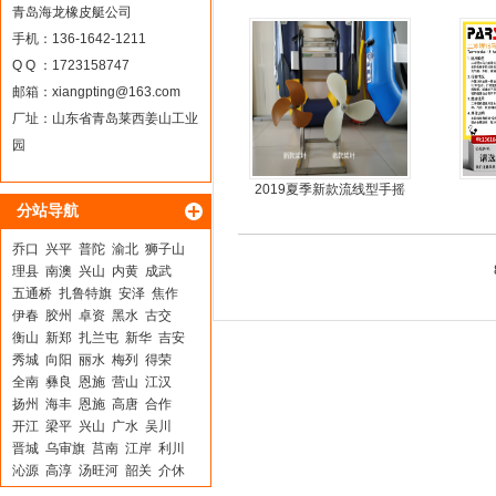
机艇动力艇
青岛海龙橡皮艇公司
手机：136-1642-1211
Q Q ：1723158747
邮箱：
xiangpting@163.com
厂址：山东省青岛莱西姜山工业
园
2019夏季新款流线型手摇
分站导航
动力螺旋桨推进器橡皮艇
专用
乔口
兴平
普陀
渝北
狮子山
理县
南澳
兴山
内黄
成武
五通桥
扎鲁特旗
安泽
焦作
伊春
胶州
卓资
黑水
古交
衡山
新郑
扎兰屯
新华
吉安
秀城
向阳
丽水
梅列
得荣
全南
彝良
恩施
营山
江汉
扬州
海丰
恩施
高唐
合作
开江
梁平
兴山
广水
吴川
晋城
乌审旗
莒南
江岸
利川
沁源
高淳
汤旺河
韶关
介休
安定
独山
屏山
青阳
越城