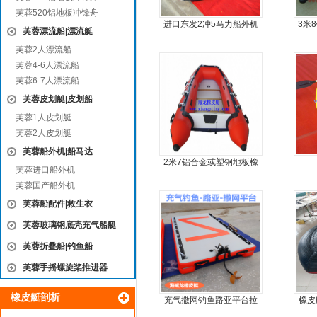
芙蓉520铝地板冲锋舟
进口东发2冲5马力船外机
3米
芙蓉漂流船|漂流艇
推进器螺旋桨
芙蓉2人漂流船
芙蓉4-6人漂流船
芙蓉6-7人漂流船
芙蓉皮划艇|皮划船
芙蓉1人皮划艇
芙蓉2人皮划艇
芙蓉船外机|船马达
2米7铝合金或塑钢地板橡
芙蓉进口船外机
皮艇
芙蓉国产船外机
芙蓉船配件|救生衣
芙蓉玻璃钢底壳充气船艇
芙蓉折叠船|钓鱼船
芙蓉手摇螺旋桨推进器
橡皮艇剖析
充气撒网钓鱼路亚平台拉
橡皮