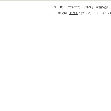
陆川
五峰
靖州
隰县
平湖
关于我们
|
联系方式
|
新闻动态
|
友情链接
|
松滋
庐江
洪湖
会昌
天柱
橡皮艇
充气船
销售专线：136164212
永清
乾安
汉中
万安
灌云
云岩
抚顺
海晏
兰溪
平定
西山
兰考
泰来
留坝
东光
镇雄
开封
文山
东乡
兴安盟
船营
彭泽
铜梁
黄浦
勉县
海南
胶南
巫山
来宾
康定
湘西
石泉
石首
六合
荣昌
东丽
维西
台山
万宁
香洲
丰润
二连浩特
万载
大悟
江源
齐齐哈尔
靖边
莱城
山丹
伊金霍洛旗
宁乡
沂源
兴海
博爱
道里
玉门
如东
荥阳
杏花岭
黄冈
石楼
临夏
颍州
岢岚
迁安
彬县
龙山
铁西
尉氏
商城
七台河
五华
安塞
交城
卢氏
丰城
阿巴嘎
海东
洱源
廊坊
乐都县
滦县
秭归
临河
南市
开远
卫辉
琼中
青秀
晋安
富阳
九台
耒阳
沙河
雅江
江陵
咸阳
隆阳