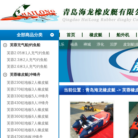
全部商品分类
首页
橡皮艇
船外机
松桃
甘南
阳西
伊川
长乐
福鼎
禅城
淳化
汨罗
皮划艇|皮划
芙蓉充气船|钓鱼船
芙蓉2.05米1人充气钓鱼船
芙蓉2.3米2人充气钓鱼船
芙蓉2.6米3人充气钓鱼船
芙蓉橡皮艇|冲锋舟
芙蓉230铝地板2人橡皮艇
芙蓉270铝地板3人橡皮艇
当前位置：
青岛海龙橡皮艇
->
芙蓉橡
芙蓉330铝地板5人冲锋舟
芙蓉430铝地板8人冲锋舟
芙蓉300铝地板5人橡皮艇
芙蓉360铝地板6人橡皮艇
芙蓉380铝地板7人橡皮艇
芙蓉400铝地板8人橡皮艇
芙蓉470铝地板冲锋舟