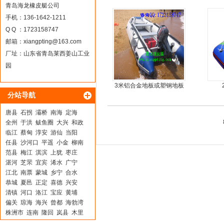
丝气垫魔毯
青岛海龙橡皮艇公司
手机：136-1642-1211
Q Q ：1723158747
邮箱：
xiangpting@163.com
厂址：山东省青岛莱西姜山工业
园
3米铝合金地板或塑钢地板
分站导航
5人可挂机橡皮艇，冲锋
舟，动力艇
唐县
石拐
灞桥
南海
定海
全州
于洪
鲅鱼圈
大兴
和政
临江
蔡甸
淳安
游仙
当阳
任县
沙河口
平遥
小金
柳南
范县
梅江
淇滨
上犹
枣庄
湛河
芝罘
宜宾
浠水
广宁
江北
南票
蒙城
乡宁
合水
恭城
夏邑
正定
喜德
兴安
清镇
河口
洛江
宝应
黄埔
偏关
琼海
海兴
曾都
海勃湾
株洲市
连南
隆回
岚县
木里
日照
青神
武强
莲都
射洪