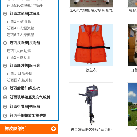
迁西520铝地板冲锋舟
3米充气地板橡皮艇带充气
橡皮
迁西漂流船|漂流艇
龙骨
简单
迁西2人漂流船
迁西4-6人漂流船
迁西6-7人漂流船
迁西皮划艇|皮划船
迁西1人皮划艇
迁西2人皮划艇
迁西船外机|船马达
救生衣
白
迁西进口船外机
迁西国产船外机
迁西船配件|救生衣
迁西玻璃钢底壳充气船艇
迁西折叠船|钓鱼船
迁西手摇螺旋桨推进器
橡皮艇剖析
进口雅马哈2冲程4马力船