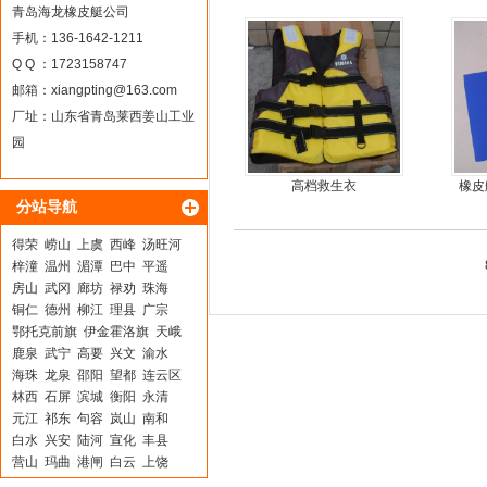
外机马达
青岛海龙橡皮艇公司
手机：136-1642-1211
Q Q ：1723158747
邮箱：
xiangpting@163.com
厂址：山东省青岛莱西姜山工业
园
高档救生衣
橡皮
分站导航
得荣
崂山
上虞
西峰
汤旺河
梓潼
温州
湄潭
巴中
平遥
房山
武冈
廊坊
禄劝
珠海
铜仁
德州
柳江
理县
广宗
鄂托克前旗
伊金霍洛旗
天峨
鹿泉
武宁
高要
兴文
渝水
海珠
龙泉
邵阳
望都
连云区
林西
石屏
滨城
衡阳
永清
元江
祁东
句容
岚山
南和
白水
兴安
陆河
宣化
丰县
营山
玛曲
港闸
白云
上饶
阳谷
铜川
向阳
玉溪
德兴