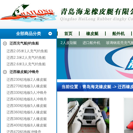
全部商品分类
首页
橡皮艇
船外机
板冲锋舟
270铝地板3人橡皮艇
2人皮划艇
进口船外机
玻璃钢底壳充气船艇
迁西充气船|钓鱼船
迁西2.05米1人充气钓鱼船
迁西2.3米2人充气钓鱼船
迁西2.6米3人充气钓鱼船
迁西橡皮艇|冲锋舟
迁西230铝地板2人橡皮艇
迁西270铝地板3人橡皮艇
当前位置：
青岛海龙橡皮艇
->
迁西橡
迁西330铝地板5人冲锋舟
迁西430铝地板8人冲锋舟
迁西300铝地板5人橡皮艇
迁西360铝地板6人橡皮艇
迁西380铝地板7人橡皮艇
迁西400铝地板8人橡皮艇
迁西470铝地板冲锋舟