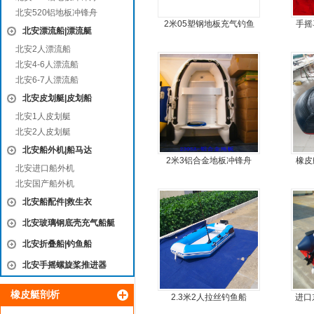
北安520铝地板冲锋舟
2米05塑钢地板充气钓鱼
手摇
北安漂流船|漂流艇
船
北安2人漂流船
北安4-6人漂流船
北安6-7人漂流船
北安皮划艇|皮划船
北安1人皮划艇
北安2人皮划艇
北安船外机|船马达
2米3铝合金地板冲锋舟
橡皮
北安进口船外机
北安国产船外机
北安船配件|救生衣
北安玻璃钢底壳充气船艇
北安折叠船|钓鱼船
北安手摇螺旋桨推进器
橡皮艇剖析
2.3米2人拉丝钓鱼船
进口