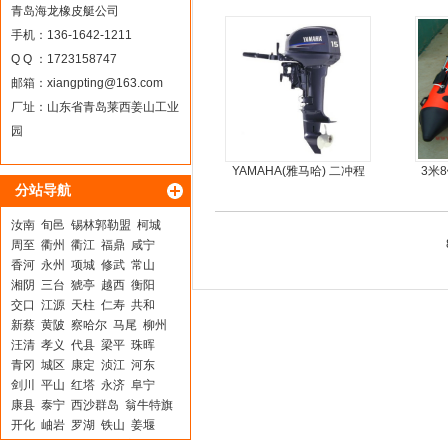
青岛海龙橡皮艇公司
手机：136-1642-1211
Q Q ：1723158747
邮箱：
xiangpting@163.com
厂址：山东省青岛莱西姜山工业
园
YAMAHA(雅马哈) 二冲程
3米
分站导航
15马力船外机
汝南
旬邑
锡林郭勒盟
柯城
周至
衢州
衢江
福鼎
咸宁
香河
永州
项城
修武
常山
湘阴
三台
猇亭
越西
衡阳
交口
江源
天柱
仁寿
共和
新蔡
黄陂
察哈尔
马尾
柳州
汪清
孝义
代县
梁平
珠晖
青冈
城区
康定
浈江
河东
剑川
平山
红塔
永济
阜宁
康县
泰宁
西沙群岛
翁牛特旗
开化
岫岩
罗湖
铁山
姜堰
凤泉
秦皇岛
务川
东宝
海珠