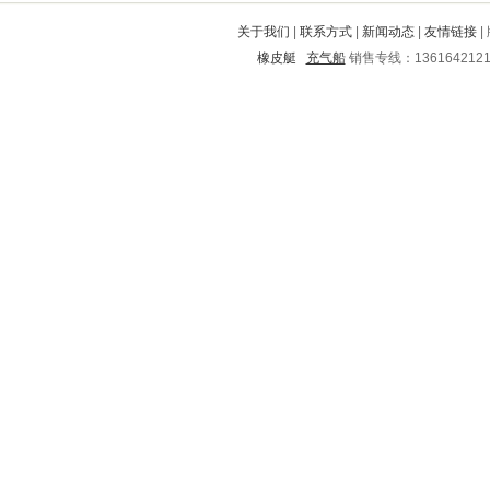
济宁
婺源
正定
云浮
武冈
关于我们
|
联系方式
|
新闻动态
|
友情链接
|
砚山
宜黄
天等
五河
金昌市
橡皮艇
充气船
销售专线：136164212
太仓
睢县
献县
卓资
佳县
平坝
居巢
邓州
汾阳
安康
山阳
立山
桐庐
施秉
贾汪
雁峰
京口
麻栗坡
岳西
沅江
溧水
嵩明
集贤
麻城
冀州
镇雄
章贡
富县
嘉禾
大洼
应县
蒙山
武江
泸水
饶阳
清城
吴兴
上犹
华龙
环江
永春
定南
北道
长垣
东胜
天峨
德昌
滨州
南澳
谢家集
互助
二道
潮南
遵义
潜江
丹棱
黎平
南召
荷泽
卫东
天镇
安乡
耿马
如东
左权
东山
歙县
红岗
临泽
大新
个旧
东营市
茂名
莲湖
合川
仙游
管城
迎泽
姚安
墨江
扎兰屯
宿州
土默特左旗
咸丰
珲春
丰润
翼城
道孚
凯里
百色
韶关
路北
北海
龙山
称多
武宣
新都
泉港
仙居