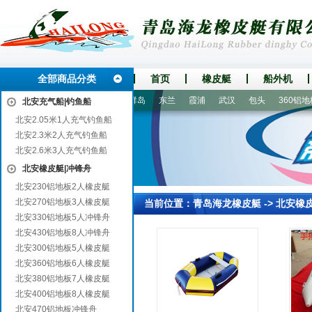
全部商品分类
首页
橡皮艇
船外机
璧山
肇源
西山
南沙群岛
东兰
霞浦
武汉
包头
360铝地板
北安充气船|钓鱼船
北安2.05米1人充气钓鱼船
北安2.3米2人充气钓鱼船
北安2.6米3人充气钓鱼船
北安橡皮艇|冲锋舟
北安230铝地板2人橡皮艇
北安270铝地板3人橡皮艇
当前位置：
青岛海龙橡皮艇
->
北安橡
北安330铝地板5人冲锋舟
北安430铝地板8人冲锋舟
北安300铝地板5人橡皮艇
北安360铝地板6人橡皮艇
北安380铝地板7人橡皮艇
北安400铝地板8人橡皮艇
北安470铝地板冲锋舟