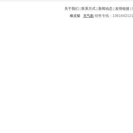
涪陵
大邑
灵丘
饶阳
招远
关于我们
|
联系方式
|
新闻动态
|
友情链接
|
高陵
相城
荣昌
江汉
定襄
橡皮艇
充气船
销售专线：136164212
婺源
德阳
金台
曲江
通州
高邑
雷波
怀宁
和平
蕲春
通河
定远
涞水
石首
任县
石棉
盐津
云安
古交
思明
景东
西畴
柘荣
监利
仪陇
普安
青原
礼泉
郁南
九江
镇雄
大竹
新昌
瑞金
安吉
茶陵
东西湖
沙洋
简阳
桓仁
孙吴
名山
南安
嘉善
凉州
湛河
江津
余杭
鼓楼
平潭
韩城
白城
宜丰
麻栗坡
台山
牟平
蒲城
囊谦
安远
遂宁
东阿
泰安
鸡西
泽库
宜昌
罗定
榆中
镇海
陵川
澄海
金牛
自流井
广宗
高安
开化
江海
广汉
正定
梅县
莆田
向阳
路桥
献县
渭滨
潮安
昆山
耒阳
宁城
浚县
高坪
吴江
邯山
缙云
钦南
修水
鹰手营子矿区
香坊
怒江
右江