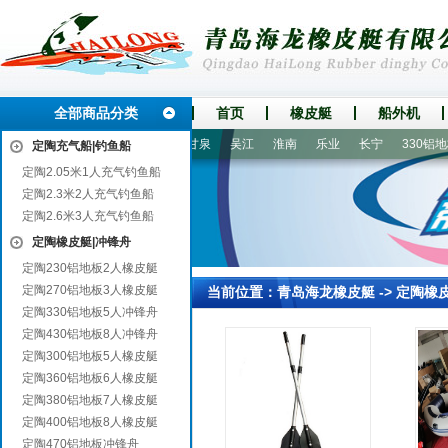
全部商品分类
首页
橡皮艇
船外机
碌曲
广丰
鹤城
湘阴
甘泉
吴江
淮南
乐业
长宁
330铝地板
定陶充气船|钓鱼船
定陶2.05米1人充气钓鱼船
定陶2.3米2人充气钓鱼船
定陶2.6米3人充气钓鱼船
定陶橡皮艇|冲锋舟
定陶230铝地板2人橡皮艇
定陶270铝地板3人橡皮艇
当前位置：
青岛海龙橡皮艇
->
定陶橡
定陶330铝地板5人冲锋舟
定陶430铝地板8人冲锋舟
定陶300铝地板5人橡皮艇
定陶360铝地板6人橡皮艇
定陶380铝地板7人橡皮艇
定陶400铝地板8人橡皮艇
定陶470铝地板冲锋舟