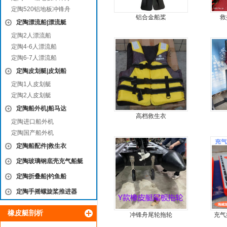
定陶520铝地板冲锋舟
铝合金船桨
救
定陶漂流船|漂流艇
定陶2人漂流船
定陶4-6人漂流船
定陶6-7人漂流船
定陶皮划艇|皮划船
定陶1人皮划艇
定陶2人皮划艇
定陶船外机|船马达
高档救生衣
定陶进口船外机
定陶国产船外机
定陶船配件|救生衣
定陶玻璃钢底壳充气船艇
定陶折叠船|钓鱼船
定陶手摇螺旋桨推进器
橡皮艇剖析
冲锋舟尾轮拖轮
充气