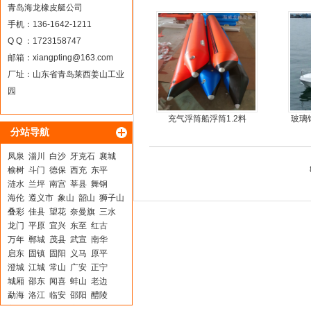
青岛海龙橡皮艇公司
手机：136-1642-1211
Q Q ：1723158747
邮箱：
xiangpting@163.com
厂址：山东省青岛莱西姜山工业
园
充气浮筒船浮筒1.2料
玻璃
分站导航
钢快
凤泉
淄川
白沙
牙克石
襄城
榆树
斗门
德保
西充
东平
涟水
兰坪
南宫
莘县
舞钢
海伦
遵义市
象山
韶山
狮子山
叠彩
佳县
望花
奈曼旗
三水
龙门
平原
宜兴
东至
红古
万年
郸城
茂县
武宣
南华
启东
固镇
固阳
义马
原平
澄城
江城
常山
广安
正宁
城厢
邵东
闻喜
蚌山
老边
勐海
洛江
临安
邵阳
醴陵
宁都
浦江
尧都
遵化
丛台