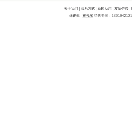
武宣
浦口
李沧
霍林郭勒
宁明
关于我们
|
联系方式
|
新闻动态
|
友情链接
|
鸠江
潍城
成安
永昌
桥东
橡皮艇
充气船
销售专线：136164212
南溪
石泉
松江
临沭
曲江
攸县
黄陵
灌阳
巧家
江永
怀化
鄂托克旗
三都
濠江
廛河
鲤城
陵县
灌南
阜阳
和平
永泰
新浦
魏都
丰顺
昆明
乳源
青神
高密
安远
青州
大悟
邗江
龙南
新郑
调兵山
三明
绵阳
新野
澄海
汤原
西区
张家界
平度
北道
徐水
扬中
华阴
振兴
松原
南靖
辉县
石门
卫东
房山
揭东
滨州
崇义
城步
古冶
双城
张家川
丰宁满族自治县
剑阁
虞城
袁州
犍为
南宫
淄川
建瓯
双峰
南丹
烈山
普定
吴兴
祁县
永春
黟县
无锡
翠云
迎江
易县
柳城
深州
息烽
茶陵
永红
椒江
兖州
路北
惠阳
开江
东昌
左权
逊克
舞钢
祥云
南部
鼎湖