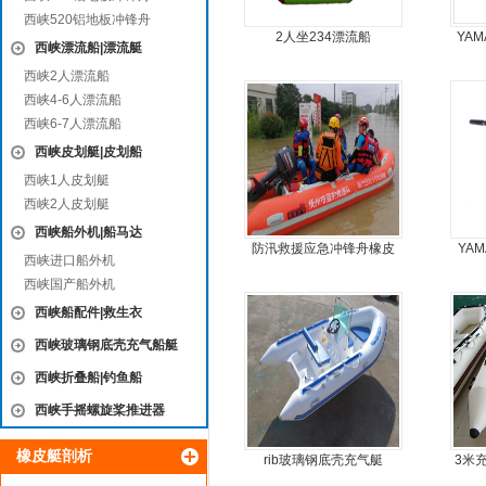
西峡520铝地板冲锋舟
2人坐234漂流船
YAM
西峡漂流船|漂流艇
西峡2人漂流船
西峡4-6人漂流船
西峡6-7人漂流船
西峡皮划艇|皮划船
西峡1人皮划艇
西峡2人皮划艇
西峡船外机|船马达
防汛救援应急冲锋舟橡皮
YA
西峡进口船外机
艇厂家直销
西峡国产船外机
西峡船配件|救生衣
西峡玻璃钢底壳充气船艇
西峡折叠船|钓鱼船
西峡手摇螺旋桨推进器
橡皮艇剖析
rib玻璃钢底壳充气艇
3米