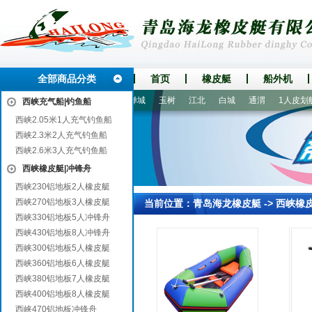
全部商品分类
首页
橡皮艇
船外机
洛川
沾益
通河
郊区
禅城
玉树
江北
白城
通渭
1人皮划艇
西峡充气船|钓鱼船
西峡2.05米1人充气钓鱼船
西峡2.3米2人充气钓鱼船
西峡2.6米3人充气钓鱼船
西峡橡皮艇|冲锋舟
西峡230铝地板2人橡皮艇
西峡270铝地板3人橡皮艇
当前位置：
青岛海龙橡皮艇
->
西峡橡
西峡330铝地板5人冲锋舟
西峡430铝地板8人冲锋舟
西峡300铝地板5人橡皮艇
西峡360铝地板6人橡皮艇
西峡380铝地板7人橡皮艇
西峡400铝地板8人橡皮艇
西峡470铝地板冲锋舟