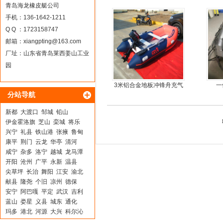
青岛海龙橡皮艇公司
手机：136-1642-1211
Q Q ：1723158747
邮箱：
xiangpting@163.com
厂址：山东省青岛莱西姜山工业
园
3米铝合金地板冲锋舟充气
一
分站导航
皮划艇
新都
大渡口
邹城
铅山
伊金霍洛旗
芝山
栾城
将乐
兴宁
礼县
铁山港
张掖
鲁甸
康平
荆门
云龙
华亭
清河
咸宁
杂多
洛宁
越城
龙马潭
开阳
沧州
广平
永新
温县
尖草坪
长治
舞阳
江安
渝北
献县
隆尧
个旧
凉州
德保
安宁
阿巴嘎
平定
武汉
吉利
蓝山
娄星
义县
城东
通化
玛多
港北
河源
大兴
科尔沁
含山
甘德
新泰
建平
怀宁