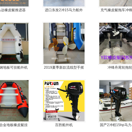
马达橡皮艇推进器
进口东发2冲15马力船外
充气橡皮艇拖车冲
机船尾机舷外机
车
塑钢地板可挂船外机
2019夏季新款流线型手摇
冲锋舟尾轮拖
皮艇，冲锋舟
动力螺旋桨推进器橡皮艇
专用
铝合金地板橡皮艇挂
百胜船外机
国产2冲程15hp马力