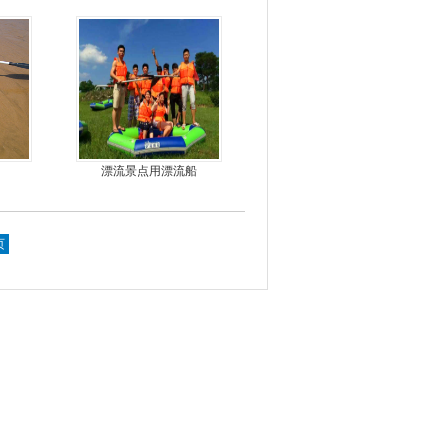
手摇马达钓鱼船推进器
漂流景点用漂流船
页