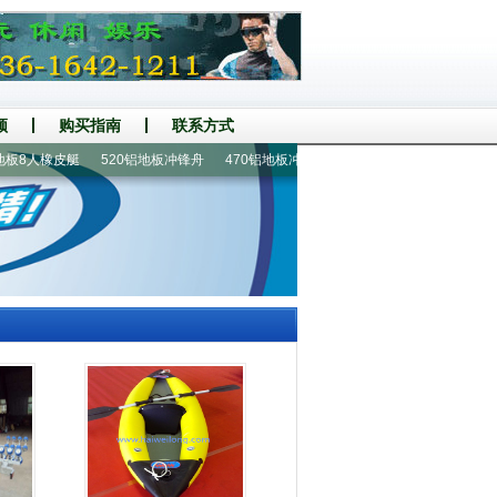
频
购买指南
联系方式
8人橡皮艇
520铝地板冲锋舟
470铝地板冲锋舟
2.05米1人充气钓鱼船
4-