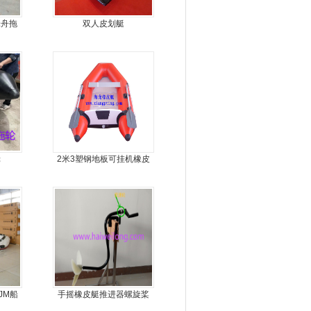
锋舟拖
双人皮划艇
轮
2米3塑钢地板可挂机橡皮
艇，冲锋舟，坐2人
JM船
手摇橡皮艇推进器螺旋桨