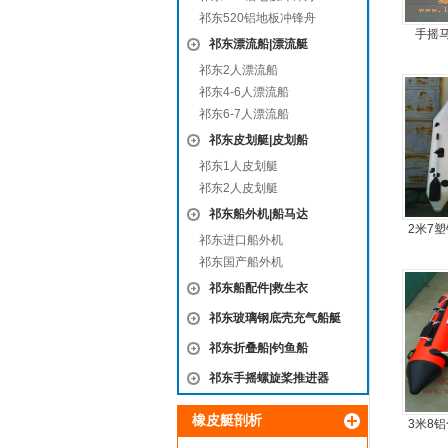
祁东520铝地板冲锋舟
手摇
祁东漂流船|漂流艇
祁东2人漂流船
祁东4-6人漂流船
祁东6-7人漂流船
祁东皮划艇|皮划船
祁东1人皮划艇
祁东2人皮划艇
祁东船外机|船马达
2米7
祁东进口船外机
橡
祁东国产船外机
祁东船配件|救生衣
祁东玻璃钢底壳充气船艇
祁东折叠船|钓鱼船
祁东手摇螺旋桨推进器
橡皮艇剖析
3米8