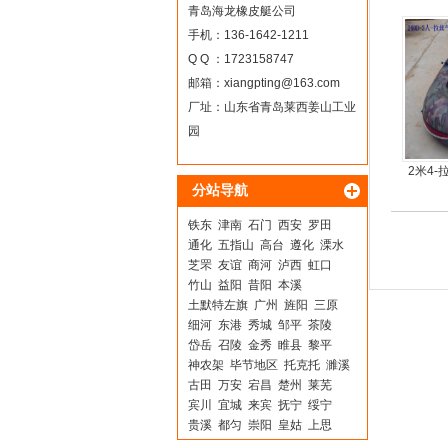
青岛海龙橡皮艇公司
手机：136-1642-1211
Q Q ：1723158747
邮箱：
xiangpting@163.com
厂址：山东省青岛莱西姜山工业
园
2米4
分站导航
铁东
津南
石门
西安
罗田
通化
五指山
高台
遵化
溧水
芝罘
友谊
商河
泸西
虹口
竹山
益阳
昔阳
本溪
土默特左旗
广州
旌阳
三原
细河
东港
秀城
邹平
茶陵
岱岳
召陵
金秀
睢县
黎平
神农架
毕节地区
托克托
濉溪
古田
万安
宕昌
楚州
莱芜
宾川
宜城
来宾
抚宁
绥宁
贵溪
都匀
崇阳
皇姑
上思
牙克石
海丰
河南
温岭
上杭