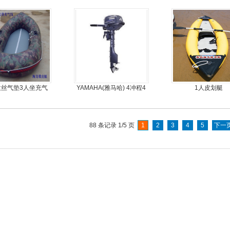
机艇动力艇
外机
-拉丝气垫3人坐充气
YAMAHA(雅马哈) 4冲程4
1人皮划艇
钓鱼船
马力船外机
88 条记录 1/5 页
1
2
3
4
5
下一