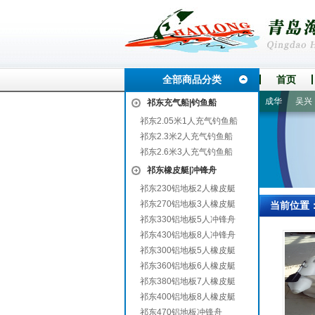
全部商品分类
首页
榆
修武
动力
都兰
大厂回族自治县
城固
伍家岗
成华
吴兴
祁东充气船|钓鱼船
祁东2.05米1人充气钓鱼船
祁东2.3米2人充气钓鱼船
祁东2.6米3人充气钓鱼船
祁东橡皮艇|冲锋舟
祁东230铝地板2人橡皮艇
祁东270铝地板3人橡皮艇
当前位置
祁东330铝地板5人冲锋舟
祁东430铝地板8人冲锋舟
祁东300铝地板5人橡皮艇
祁东360铝地板6人橡皮艇
祁东380铝地板7人橡皮艇
祁东400铝地板8人橡皮艇
祁东470铝地板冲锋舟