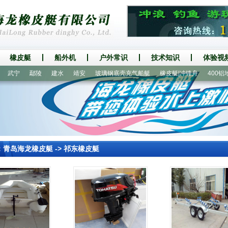
橡皮艇
船外机
户外常识
技术知识
体验视
武宁
鄢陵
建水
靖安
玻璃钢底壳充气船艇
橡皮艇|冲锋舟
400铝地板
：
青岛海龙橡皮艇
->
祁东橡皮艇