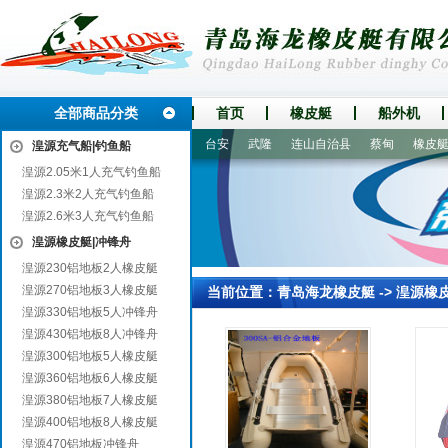
全部商品分类
首页
橡皮艇
船外机
新宁
港闸
蕉岭
大化
台安
武隆
连山自治县
蔡甸
橡皮艇|
湟源充气船|钓鱼船
湟源2.05米1人充气钓鱼船
湟源2.3米2人充气钓鱼船
湟源2.6米3人充气钓鱼船
湟源橡皮艇|冲锋舟
湟源230铝地板2人橡皮艇
湟源270铝地板3人橡皮艇
当前位置：
青岛海龙橡皮艇
->
湟源橡
湟源330铝地板5人冲锋舟
湟源430铝地板8人冲锋舟
湟源300铝地板5人橡皮艇
湟源360铝地板6人橡皮艇
湟源380铝地板7人橡皮艇
湟源400铝地板8人橡皮艇
湟源470铝地板冲锋舟