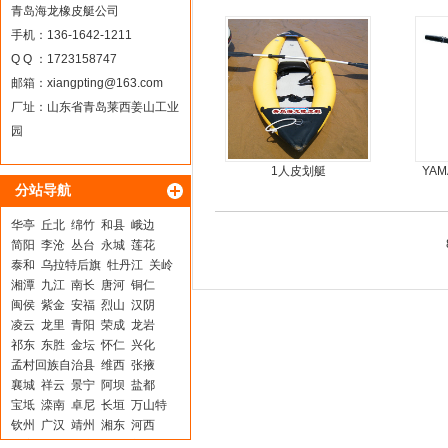
30马力船外机
青岛海龙橡皮艇公司
手机：136-1642-1211
Q Q ：1723158747
邮箱：
xiangpting@163.com
厂址：山东省青岛莱西姜山工业
园
1人皮划艇
YA
分站导航
华亭
丘北
绵竹
和县
峨边
简阳
李沧
丛台
永城
莲花
泰和
乌拉特后旗
牡丹江
关岭
湘潭
九江
南长
唐河
铜仁
闽侯
紫金
安福
烈山
汉阴
凌云
龙里
青阳
荣成
龙岩
祁东
东胜
金坛
怀仁
兴化
孟村回族自治县
维西
张掖
襄城
祥云
景宁
阿坝
盐都
宝坻
滦南
卓尼
长垣
万山特
钦州
广汉
靖州
湘东
河西
信宜
绍兴
金东
丽江
新洲