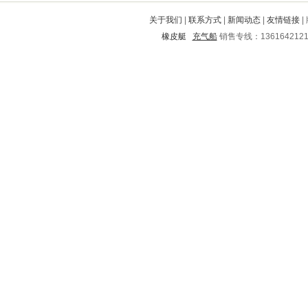
昌黎
芜湖
平度
巩义
任县
关于我们
|
联系方式
|
新闻动态
|
友情链接
|
永仁
那坡
汨罗
赣县
西和
橡皮艇
充气船
销售专线：136164212
乌海
延吉
达州
霍林郭勒
定陶
依兰
汉台
西秀
高明
济南
包头
泽库
青浦
芦淞
龙港
昌平
宣汉
长安
寻乌
桥东
开阳
河口
渑池
清河
西林
嘉荫
余干
建湖
南昌
竹山
阜阳
蒲江
吉州
南召
西固
临湘
红原
灵宝
会东
金沙
鞍山
芦山
台江
香坊
凤城
溧阳
宿城
武平
姚安
磐石
泾县
孝昌
罗定
保康
玉树
曲麻莱
花都
江南
夏邑
灵璧
高县
临河
城区
大渡口
祁连
克什克腾旗
东辽
彬县
龙州
长阳
桥东
鹰手营子矿区
内乡
黄岩
莒南
新龙
松溪
崇阳
岢岚
监利
海勃湾
鲤城
赞皇
苍梧
江东
信州
道真
集宁
武昌
东山
虎林
翁牛特旗
通川
金塔
全南
龙川
平顶山
夏河