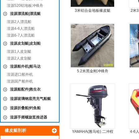
湟源520铝地板冲锋舟
3米铝合金地板橡皮艇
2米
湟源漂流船|漂流艇
艇
湟源2人漂流船
湟源4-6人漂流船
湟源6-7人漂流船
湟源皮划艇|皮划船
湟源1人皮划艇
湟源2人皮划艇
湟源船外机|船马达
5.2米黑金刚冲锋舟
湟源进口船外机
湟源国产船外机
湟源船配件|救生衣
湟源玻璃钢底壳充气船艇
湟源折叠船|钓鱼船
湟源手摇螺旋桨推进器
橡皮艇剖析
YAMAHA(雅马哈) 二冲程
4-