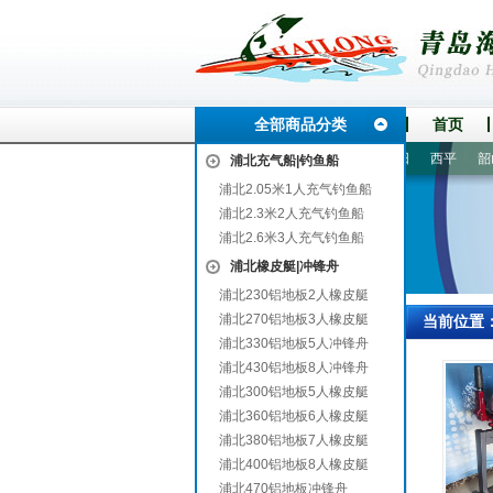
全部商品分类
首页
州
门源
盐津
富顺
汾阳
宽城
雨城
海安
海阳
西平
韶山
浦北充气船|钓鱼船
浦北2.05米1人充气钓鱼船
浦北2.3米2人充气钓鱼船
浦北2.6米3人充气钓鱼船
浦北橡皮艇|冲锋舟
浦北230铝地板2人橡皮艇
浦北270铝地板3人橡皮艇
当前位置
浦北330铝地板5人冲锋舟
浦北430铝地板8人冲锋舟
浦北300铝地板5人橡皮艇
浦北360铝地板6人橡皮艇
浦北380铝地板7人橡皮艇
浦北400铝地板8人橡皮艇
浦北470铝地板冲锋舟