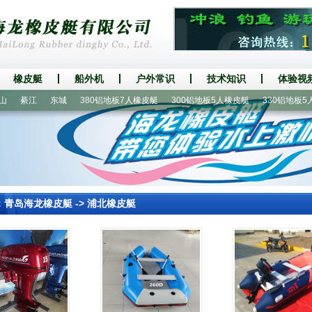
橡皮艇
船外机
户外常识
技术知识
体验视
綦江
东城
380铝地板7人橡皮艇
300铝地板5人橡皮艇
330铝地板5人冲
：
青岛海龙橡皮艇
->
浦北橡皮艇