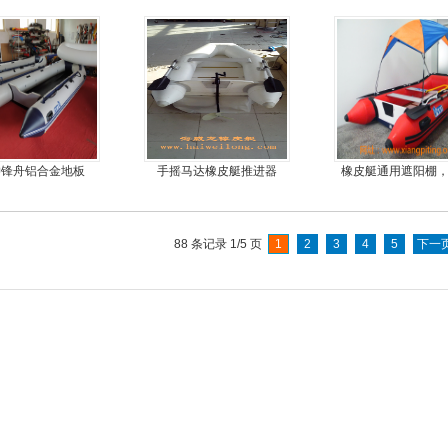
耐磨护皮装甲
冲锋舟铝合金地板
手摇马达橡皮艇推进器
橡皮艇通用遮阳棚
简单方便，质量好
优
88 条记录 1/5 页
1
2
3
4
5
下一