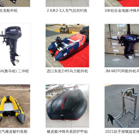
沧龙船外机
2.6米2-3人充气拉丝钓鱼
3米铝合金地板冲锋
船
皮划艇
HA(雅马哈) 二冲程
进口东发2冲5马力船外机
JM-MOTOR船外机
15马力船外机
推进器螺旋桨
旋桨舷外机挂浆
米充气橡皮艇钓鱼船
橡皮艇冲锋舟底部护甲贴
2021款手摇螺旋桨