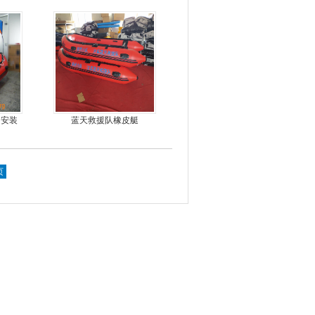
手摇马达钓鱼船推进器
，安装
蓝天救援队橡皮艇
，价格
页