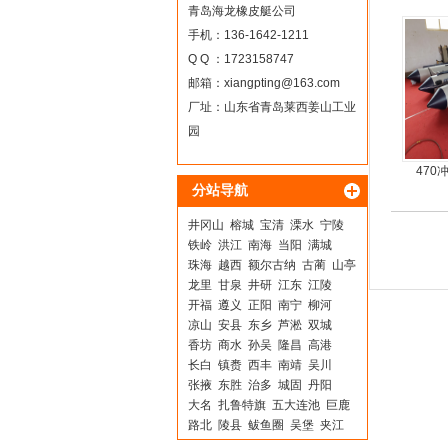
青岛海龙橡皮艇公司
手机：136-1642-1211
Q Q ：1723158747
邮箱：
xiangpting@163.com
厂址：山东省青岛莱西姜山工业
园
470
分站导航
井冈山
榕城
宝清
溧水
宁陵
铁岭
洪江
南海
当阳
满城
珠海
越西
额尔古纳
古蔺
山亭
龙里
甘泉
井研
江东
江陵
开福
遵义
正阳
南宁
柳河
凉山
安县
东乡
芦淞
双城
香坊
商水
孙吴
隆昌
高港
长白
镇赉
西丰
南靖
吴川
张掖
东胜
治多
城固
丹阳
大名
扎鲁特旗
五大连池
巨鹿
路北
陵县
鲅鱼圈
吴堡
夹江
山海关
临朐
三台
温江
神木