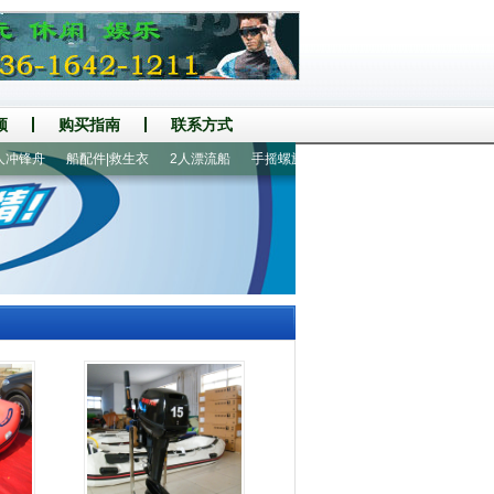
频
购买指南
联系方式
锋舟
船配件|救生衣
2人漂流船
手摇螺旋桨推进器
玻璃钢底壳充气船艇