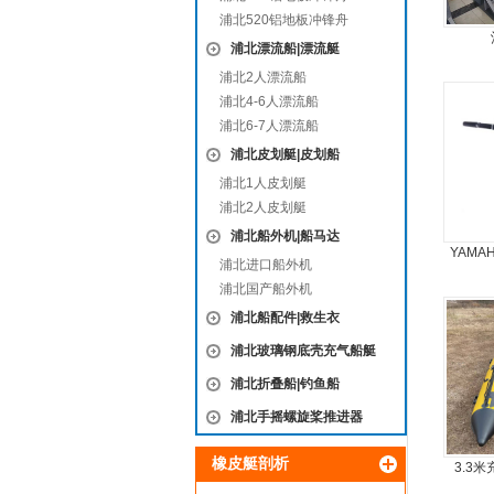
浦北520铝地板冲锋舟
浦北漂流船|漂流艇
浦北2人漂流船
浦北4-6人漂流船
浦北6-7人漂流船
浦北皮划艇|皮划船
浦北1人皮划艇
浦北2人皮划艇
浦北船外机|船马达
YAMA
浦北进口船外机
浦北国产船外机
浦北船配件|救生衣
浦北玻璃钢底壳充气船艇
浦北折叠船|钓鱼船
浦北手摇螺旋桨推进器
橡皮艇剖析
3.3