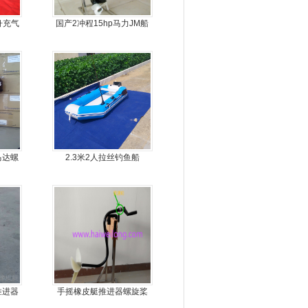
舟充气
国产2冲程15hp马力JM船
外机
马达螺
2.3米2人拉丝钓鱼船
机
推进器
手摇橡皮艇推进器螺旋桨