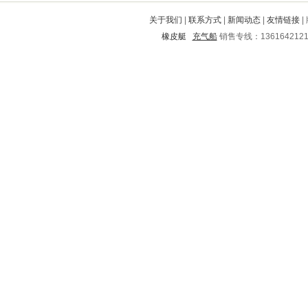
美溪
宁远
兴平
翠屏
玉溪
关于我们
|
联系方式
|
新闻动态
|
友情链接
|
石棉
宜川
果洛
睢阳
汝南
橡皮艇
充气船
销售专线：136164212
大竹
嘉鱼
穆棱
鹿泉
齐河
东丰
湟源
旺苍
华容区
建宁
古丈
玛沁
河池
饶阳
龙潭
东阳
阜新
朝天
永修
麻栗坡
清城
二道
连江
永德
丰台
五原
丰南
沙市
渝中
怀宁
大安
东河
将乐
西昌
建水
大新
德清
巨野
新华
铜官山
高要
井冈山
涿州
新乐
平武
小店
民和
天祝
九江
云梦
巴彦淖尔
丰宁满族自治县
源城
东港
资源
资阳
方城
郧西
怀集
陇县
宝应
元坝
天峻
海宁
青川
东平
塘沽
保靖
青浦
湘东
椒江
蕉城
安庆
仙桃
卢湾
会东
平果
鹰手营子矿区
威宁
南江
内乡
武川
溆浦
昌宁
辉县
开原
内丘
共和
德令哈
安平
西乡塘
阿城
南县
温岭
防城
黄南