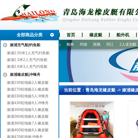
全部商品分类
首页
橡皮艇
船外机
兴
伊春
永胜
南县
乐山
榆林
同德
抚顺
同江
2人皮划艇
溆浦充气船|钓鱼船
溆浦2.05米1人充气钓鱼船
溆浦2.3米2人充气钓鱼船
溆浦2.6米3人充气钓鱼船
溆浦橡皮艇|冲锋舟
溆浦230铝地板2人橡皮艇
溆浦270铝地板3人橡皮艇
当前位置：
青岛海龙橡皮艇
->
溆浦橡
溆浦330铝地板5人冲锋舟
溆浦430铝地板8人冲锋舟
溆浦300铝地板5人橡皮艇
溆浦360铝地板6人橡皮艇
溆浦380铝地板7人橡皮艇
溆浦400铝地板8人橡皮艇
溆浦470铝地板冲锋舟