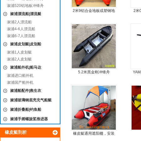
溆浦520铝地板冲锋舟
2米9铝合金地板或塑钢地
2米
溆浦漂流船|漂流艇
板4人可挂机橡皮艇，冲锋
溆浦2人漂流船
舟
溆浦4-6人漂流船
溆浦6-7人漂流船
溆浦皮划艇|皮划船
溆浦1人皮划艇
溆浦2人皮划艇
溆浦船外机|船马达
5.2米黑金刚冲锋舟
YA
溆浦进口船外机
溆浦国产船外机
溆浦船配件|救生衣
溆浦玻璃钢底壳充气船艇
溆浦折叠船|钓鱼船
溆浦手摇螺旋桨推进器
橡皮艇剖析
橡皮艇通用遮阳棚，安装