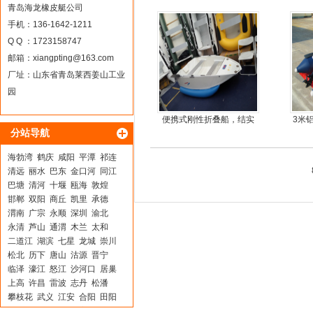
简单方便，质量好，价格
青岛海龙橡皮艇公司
优
手机：136-1642-1211
Q Q ：1723158747
邮箱：
xiangpting@163.com
厂址：山东省青岛莱西姜山工业
园
便携式刚性折叠船，结实
3米
分站导航
耐扎，方便折叠
海勃湾
鹤庆
咸阳
平潭
祁连
清远
丽水
巴东
金口河
同江
巴塘
清河
十堰
瓯海
敦煌
邯郸
双阳
商丘
凯里
承德
渭南
广宗
永顺
深圳
渝北
永清
芦山
通渭
木兰
太和
二道江
湖滨
七星
龙城
崇川
松北
历下
唐山
沽源
晋宁
临泽
濠江
怒江
沙河口
居巢
上高
许昌
雷波
志丹
松潘
攀枝花
武义
江安
合阳
田阳
谷城
金阳
天水
囊谦
施甸