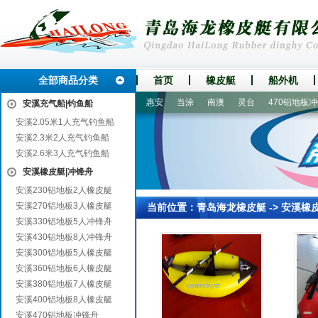
全部商品分类
首页
橡皮艇
船外机
曲江
河西
祁门
古田
惠安
当涂
南澳
灵台
470铝地板冲锋
安溪充气船|钓鱼船
安溪2.05米1人充气钓鱼船
安溪2.3米2人充气钓鱼船
安溪2.6米3人充气钓鱼船
安溪橡皮艇|冲锋舟
安溪230铝地板2人橡皮艇
安溪270铝地板3人橡皮艇
当前位置：
青岛海龙橡皮艇
->
安溪橡
安溪330铝地板5人冲锋舟
安溪430铝地板8人冲锋舟
安溪300铝地板5人橡皮艇
安溪360铝地板6人橡皮艇
安溪380铝地板7人橡皮艇
安溪400铝地板8人橡皮艇
安溪470铝地板冲锋舟