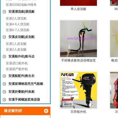
安溪520铝地板冲锋舟
单人皮划艇
M
安溪漂流船|漂流艇
安溪2人漂流船
安溪4-6人漂流船
安溪6-7人漂流船
安溪皮划艇|皮划船
安溪1人皮划艇
安溪2人皮划艇
安溪船外机|船马达
手摇橡皮艇推进器螺旋桨
橡皮
安溪进口船外机
手摇马达钓鱼船推进器
安溪国产船外机
安溪船配件|救生衣
安溪玻璃钢底壳充气船艇
安溪折叠船|钓鱼船
安溪手摇螺旋桨推进器
橡皮艇剖析
百胜船外机
3