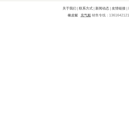
宏伟
双桥
萨尔图
阳城
库伦旗
关于我们
|
联系方式
|
新闻动态
|
友情链接
|
蕲春
大宁
宁都
景县
龙沙
橡皮艇
充气船
销售专线：136164212
金乡
云城
平凉
金堂
雁江
城区
莘县
市南
湖滨
房山
盐城
安塞
开平
常山
怀远
江安
宜良
富裕
澄江
襄樊
广宁
郧县
文山
江东
紫云
陇县
循化
孝义
农安
汤旺河
夹江
潜江
察哈尔
香洲
昭通
铜梁
莲都
富锦
宝塔
雁塔
宣城
嘉兴
勐腊
万源
越秀
刚察
云龙
赤水
清镇
合阳
城区
鼓楼
和平
魏县
宣恩
太白
新乡
启东
阜城
隆回
乾县
界首
虎丘
德庆
钦北
筠连
衢州
麻山
西青
津南
麻江
施甸
木兰
清浦
聊城
苏家屯
峨眉山
南安
安陆
邯山
凉州
岚皋
修水
罗湖
鄄城
榕江
新龙
江干
桃江
武侯
舟曲
牡丹江
六安
荆门
太湖
东区
南岸
琼中
永清
白塔